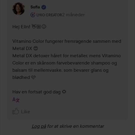
Sofia
Brugerens rolle: Lyko Creator.
2 måneder
Kommentaren lades 2 måneder
LYKO CREATOR
Hej Elin! 👋🏼😊 

Vitamino Color fungerer fremragende sammen med 
Metal DX 😍 

Metal DX detoxer håret for metaller, mens Vitamino 
Color er en skånsom farvebevarende shampoo og 
balsam til mellemvaske, som bevarer glans og 
blødhed 🩷 

Hav en fortsat god dag 🌻
Like
Log på
for at skrive en kommentar