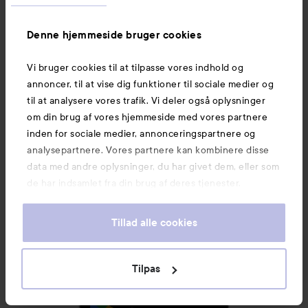
Nyheder og tilbud
Denne hjemmeside bruger cookies
Følg os
Vi bruger cookies til at tilpasse vores indhold og
annoncer, til at vise dig funktioner til sociale medier og
Kundeservice
til at analysere vores trafik. Vi deler også oplysninger
om din brug af vores hjemmeside med vores partnere
inden for sociale medier, annonceringspartnere og
Information
analysepartnere. Vores partnere kan kombinere disse
data med andre oplysninger, du har givet dem, eller som
de har indsamlet fra din brug af deres tjenester.
Mere at udforske
Tillad alle cookies
Tilpas