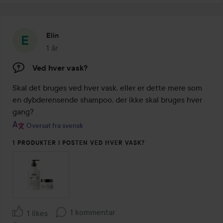
Elin
1 år
Posten blev oprettet 1 år
Ved hver vask?
Skal det bruges ved hver vask, eller er dette mere som 
en dybderensende shampoo, der ikke skal bruges hver 
gang?
Oversat fra svensk
1 PRODUKTER I POSTEN VED HVER VASK?
1 kommentar
1 likes