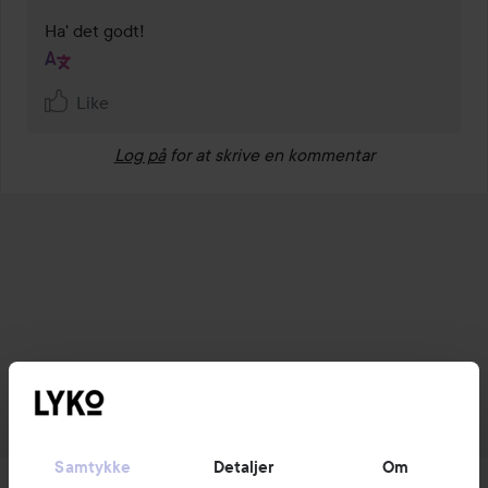
Ha' det godt!
Like
Log på
for at skrive en kommentar
Samtykke
Detaljer
Om