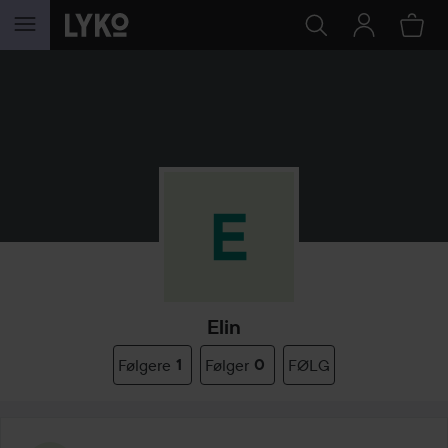
GÅ TIL INDHOLD
Elin
Følgere
1
Følger
0
FØLG