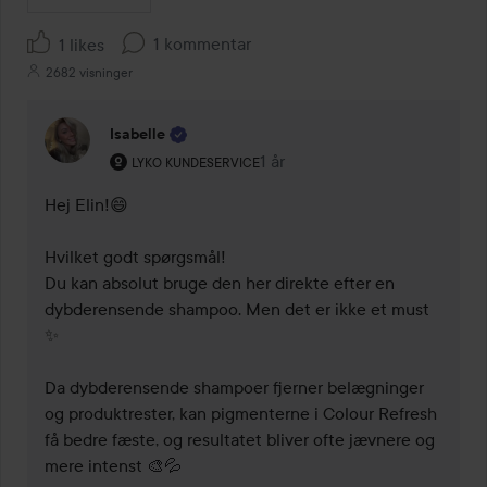
1 kommentar
1 likes
2682 visninger
Isabelle
Brugerens rolle: Lyko Kundeservice.
1 år
Kommentaren lades 1 år
LYKO KUNDESERVICE
Hej Elin!😄

Hvilket godt spørgsmål!

Du kan absolut bruge den her direkte efter en 
dybderensende shampoo. Men det er ikke et must 
✨ 

Da dybderensende shampoer fjerner belægninger 
og produktrester, kan pigmenterne i Colour Refresh 
få bedre fæste, og resultatet bliver ofte jævnere og 
mere intenst 🎨💦
