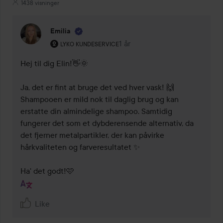
1438 visninger
Emilia
Brugerens rolle: Lyko Kundeservice.
1 år
Kommentaren lades 1 år
LYKO KUNDESERVICE
Hej til dig Elin!👋🌞 

Ja, det er fint at bruge det ved hver vask! 🙌 
Shampooen er mild nok til daglig brug og kan 
erstatte din almindelige shampoo. Samtidig 
fungerer det som et dybderensende alternativ, da 
det fjerner metalpartikler, der kan påvirke 
hårkvaliteten og farveresultatet ✨

Ha' det godt!🩷 
Like