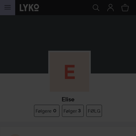
GÅ TIL INDHOLD
Elise
Følgere
0
Følger
3
FØLG