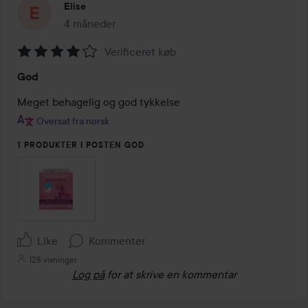
Elise
4 måneder
Posten blev oprettet 4 måneder
Verificeret køb
Bedømmelse:
God
4
ud
Meget behagelig og god tykkelse
af
Oversat fra norsk
5
1 PRODUKTER I POSTEN GOD
Like
Kommenter
128 visninger
Log på
for at skrive en kommentar