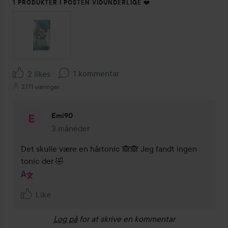
1 PRODUKTER I POSTEN VIDUNDERLIGE ❤️
1 kommentar
2 likes
2771 visninger
Emi90
3 måneder
Kommentaren lades 3 måneder
Det skulle være en hårtonic 🙈🙈 Jeg fandt ingen 
tonic der 🤣
Like
Log på
for at skrive en kommentar