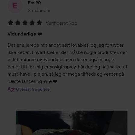
Emi90
3 måneder
Posten blev oprettet 3 måneder
Verificeret køb
Bedømmelse:
Vidunderlige ❤️
5
ud
Det er allerede mit andet sæt lovables, og jeg fortryder 
af
ikke købet. I hvert sæt er der måske nogle produkter, der 
5
er lidt mindre nødvendige, men der er også mange 
perler 👌🏻 for mig er ansigtsspray, hårklud og natmaske et 
must-have i plejen, så jeg er mega tilfreds og venter på 
næste lancering 🔥🔥❤️
Oversat fra polere