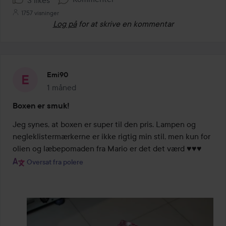
1757 visninger
Log på
for at skrive en kommentar
Emi90
1 måned
Posten blev oprettet 1 måned
Boxen er smuk!
Jeg synes, at boxen er super til den pris. Lampen og 
negleklistermærkerne er ikke rigtig min stil, men kun for 
olien og læbepomaden fra Mario er det det værd ♥️♥️♥️
Oversat fra polere