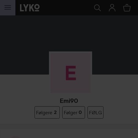
GÅ TIL INDHOLD
Emi90
Følgere
2
Følger
0
FØLG