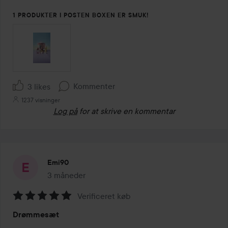
1 PRODUKTER I POSTEN BOXEN ER SMUK!
Kommenter
3 likes
1237 visninger
Log på
for at skrive en kommentar
Emi90
3 måneder
Posten blev oprettet 3 måneder
Verificeret køb
Bedømmelse:
Drømmesæt
5