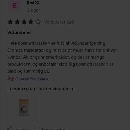
Emi90
2 uger
Posten blev oprettet 2 uger
Verificeret køb
Bedømmelse:
Vidundere!
4
ud
Hele kosmetiktasken er fuld af vidunderlige ting. 
af
Cremer, mascaraer og mist er et must-have for enhver 
5
kvinde. Alt er gennemarbejdet, og der er mange 
produkter♥️ jeg anbefaler det! Og kosmetiktasken er 
blød og rummelig 👌🏻
Oversat fra polere
1 PRODUKTER I POSTEN VIDUNDERE!
Kommenter
3 likes