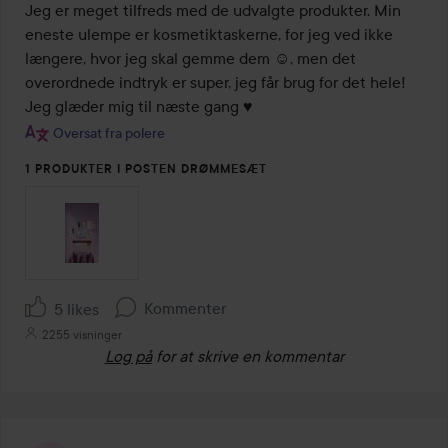
ud
Jeg er meget tilfreds med de udvalgte produkter. Min 
af
eneste ulempe er kosmetiktaskerne, for jeg ved ikke 
5
længere, hvor jeg skal gemme dem ☺️, men det 
overordnede indtryk er super, jeg får brug for det hele! 
Jeg glæder mig til næste gang ♥️
Oversat fra polere
1 PRODUKTER I POSTEN DRØMMESÆT
Kommenter
5 likes
2255 visninger
Log på
for at skrive en kommentar