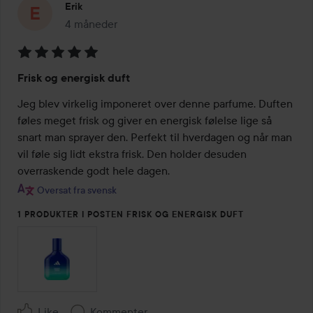
Erik
4 måneder
Posten blev oprettet 4 måneder
Bedømmelse:
Frisk og energisk duft
5
ud
Jeg blev virkelig imponeret over denne parfume. Duften 
af
føles meget frisk og giver en energisk følelse lige så 
5
snart man sprayer den. Perfekt til hverdagen og når man 
vil føle sig lidt ekstra frisk. Den holder desuden 
overraskende godt hele dagen.
Oversat fra svensk
1 PRODUKTER I POSTEN FRISK OG ENERGISK DUFT
Like
Kommenter