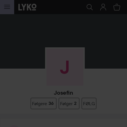
GÅ TIL INDHOLD
Josefin
Følgere
36
Følger
2
FØLG