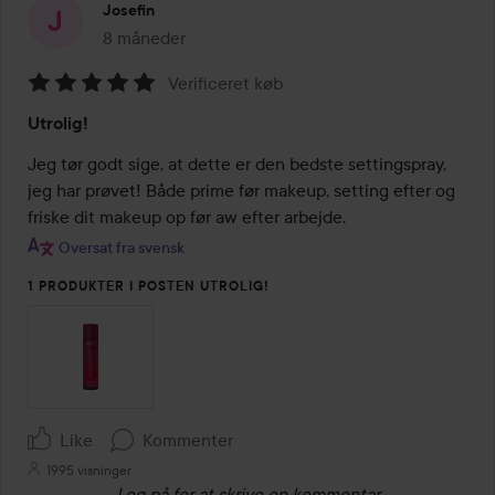
Josefin
8 måneder
Posten blev oprettet 8 måneder
Verificeret køb
Bedømmelse:
Utrolig!
5
ud
Jeg tør godt sige, at dette er den bedste settingspray, 
af
jeg har prøvet! Både prime før makeup, setting efter og 
5
friske dit makeup op før aw efter arbejde.
Oversat fra svensk
1 PRODUKTER I POSTEN UTROLIG!
Like
Kommenter
1995 visninger
Log på
for at skrive en kommentar