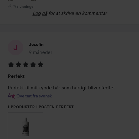
198 visninger
Log på
for at skrive en kommentar
Josefin
9 måneder
Posten blev oprettet 9 måneder
Bedømmelse:
Perfekt
5
ud
Perfekt til mit tynde hår, som hurtigt bliver fedtet
af
Oversat fra svensk
5
1 PRODUKTER I POSTEN PERFEKT