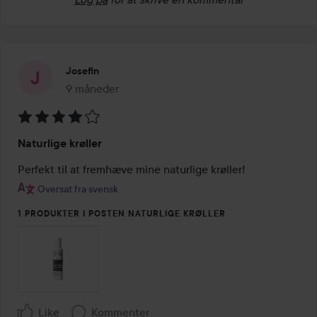
Josefin
9 måneder
Posten blev oprettet 9 måneder
Bedømmelse:
Naturlige krøller
4
ud
Perfekt til at fremhæve mine naturlige krøller!
af
Oversat fra svensk
5
1 PRODUKTER I POSTEN NATURLIGE KRØLLER
Like
Kommenter