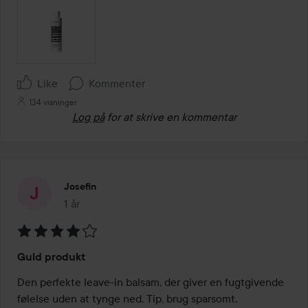
Like
Kommenter
134 visninger
Log på
for at skrive en kommentar
Josefin
1 år
Posten blev oprettet 1 år
Bedømmelse:
Guld produkt
4
ud
Den perfekte leave-in balsam, der giver en fugtgivende 
af
følelse uden at tynge ned. Tip, brug sparsomt.