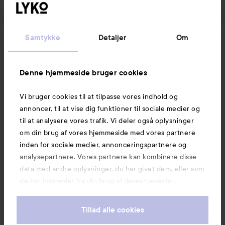
Samtykke
Detaljer
Om
Nyheder og tilbud
Denne hjemmeside bruger cookies
Følg os
Vi bruger cookies til at tilpasse vores indhold og
annoncer, til at vise dig funktioner til sociale medier og
Kundeservice
til at analysere vores trafik. Vi deler også oplysninger
om din brug af vores hjemmeside med vores partnere
inden for sociale medier, annonceringspartnere og
Information
analysepartnere. Vores partnere kan kombinere disse
data med andre oplysninger, du har givet dem, eller som
Mere at udforske
de har indsamlet fra din brug af deres tjenester.
Tillad alle cookies