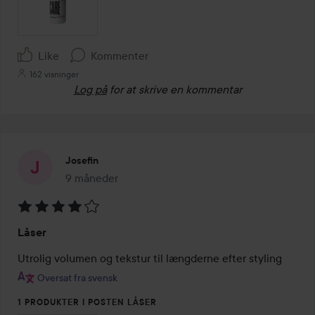
Like
Kommenter
162 visninger
Log på
for at skrive en kommentar
Josefin
9 måneder
Posten blev oprettet 9 måneder
Bedømmelse:
Låser
4
ud
Utrolig volumen og tekstur til længderne efter styling
af
Oversat fra svensk
5
1 PRODUKTER I POSTEN LÅSER