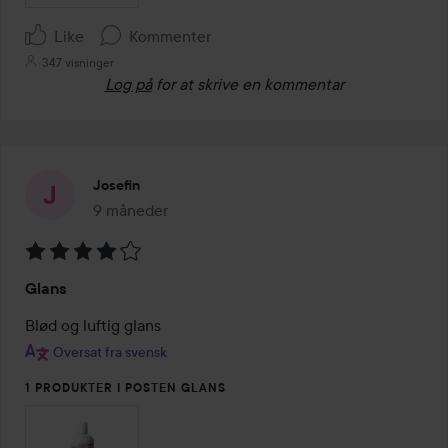
Like
Kommenter
347 visninger
Log på
for at skrive en kommentar
Josefin
9 måneder
Posten blev oprettet 9 måneder
Bedømmelse:
Glans
4
ud
Blød og luftig glans 
af
Oversat fra svensk
5
1 PRODUKTER I POSTEN GLANS