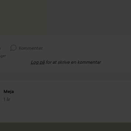
e
Kommenter
nger
Log på
for at skrive en kommentar
Meja
1 år
Posten blev oprettet 1 år