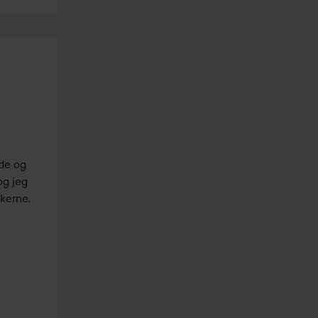
de og 
g jeg 
kerne, 