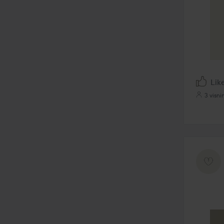
Lik
3 visni