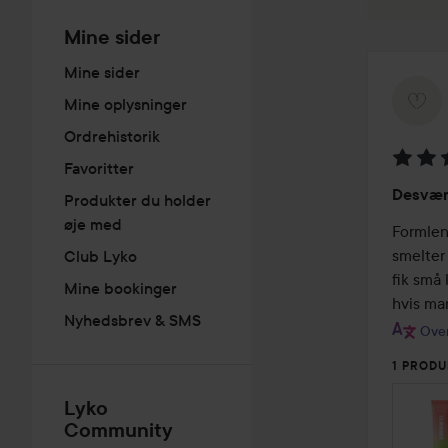
Mine sider
Mine sider
Mine oplysninger
Ordrehistorik
Favoritter
Bedøm
Desværr
Produkter du holder
3
øje med
ud
Formlen
af
smelter
Club Lyko
5
fik små 
Mine bookinger
hvis man
Nyhedsbrev & SMS
Over
1 PRODU
Lyko
Community