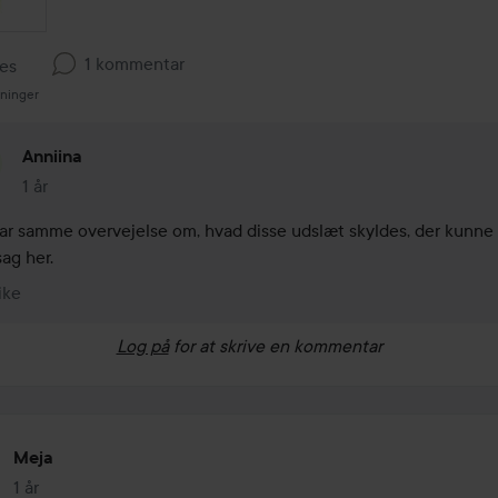
1 kommentar
kes
sninger
Anniina
1 år
Kommentaren lades 1 år
ar samme overvejelse om, hvad disse udslæt skyldes, der kunne 
sag her.
ike
Log på
for at skrive en kommentar
Meja
1 år
Posten blev oprettet 1 år