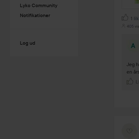
Lyko Community
Notifikationer
1 li
405 vi
Log ud
Jeg h
en år
L