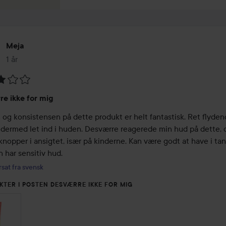
Meja
1 år
Posten blev oprettet 1 år
melse:
e ikke for mig
 og konsistensen på dette produkt er helt fantastisk. Ret flyden
 dermed let ind i huden. Desværre reagerede min hud på dette, o
knopper i ansigtet, især på kinderne. Kan være godt at have i tan
 har sensitiv hud.
sat fra svensk
KTER I POSTEN DESVÆRRE IKKE FOR MIG