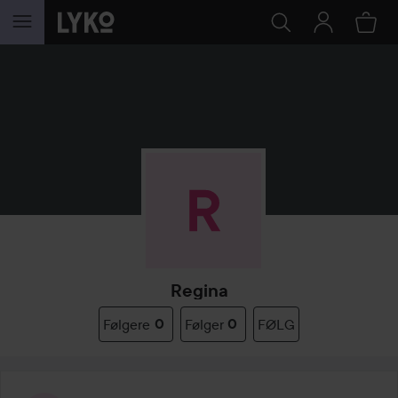
GÅ TIL INDHOLD
Regina
Følgere
0
Følger
0
FØLG