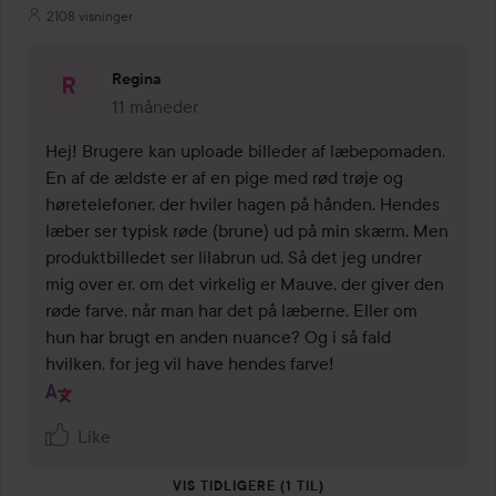
2108 visninger
Regina
11 måneder
Kommentaren lades 11 måneder
Hej! Brugere kan uploade billeder af læbepomaden. 
En af de ældste er af en pige med rød trøje og 
høretelefoner, der hviler hagen på hånden. Hendes 
læber ser typisk røde (brune) ud på min skærm. Men 
produktbilledet ser lilabrun ud. Så det jeg undrer 
mig over er, om det virkelig er Mauve, der giver den 
røde farve, når man har det på læberne. Eller om 
hun har brugt en anden nuance? Og i så fald 
hvilken, for jeg vil have hendes farve!
Like
VIS TIDLIGERE (1 TIL)