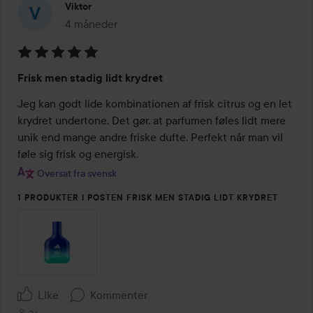
Viktor
4 måneder
Posten blev oprettet 4 måneder
Bedømmelse:
Frisk men stadig lidt krydret
5
ud
Jeg kan godt lide kombinationen af frisk citrus og en let 
af
krydret undertone. Det gør, at parfumen føles lidt mere 
5
unik end mange andre friske dufte. Perfekt når man vil 
føle sig frisk og energisk.
Oversat fra svensk
1 PRODUKTER I POSTEN FRISK MEN STADIG LIDT KRYDRET
Like
Kommenter