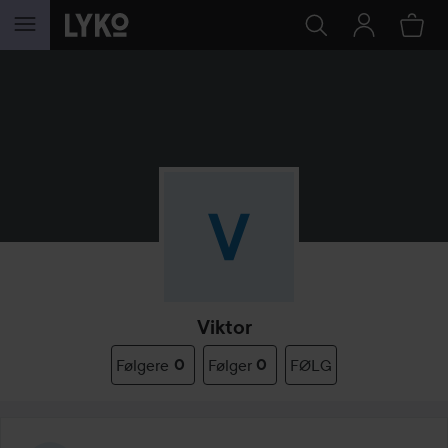
GÅ TIL INDHOLD
Viktor
Følgere
0
Følger
0
FØLG