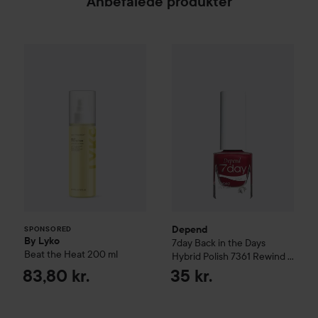
Anbefalede produkter
By Lyko
Beat the Heat
Depend
200 ml
7day
Back in the Days
83,80 kr.
SPONSORED
Depend
SPONSORED
By Lyko
7day
Back in the Days
Beat the Heat
200 ml
Hybrid Polish
7361 Rewind &
Shine
83,80 kr.
35 kr.