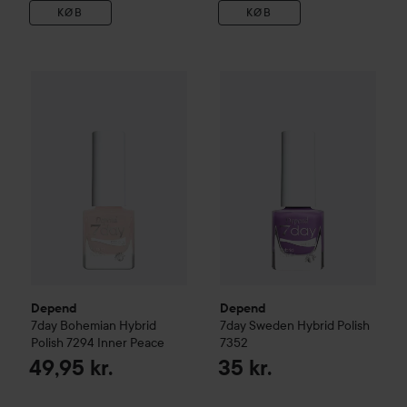
KØB
KØB
Depend
7day
Bohemian
Hybrid Polish
Depend
7294 Inner Peace
7day
Sweden
Hybrid P
49,95
Depend
Depend
7day
Bohemian
Hybrid
7day
Sweden
Hybrid Polish
Polish
7294 Inner Peace
7352
49,95 kr.
35 kr.