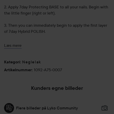
2. Apply 7day Protecting BASE to all your nails. Begin with
the little finger (right or left).
3. Then you can immediately begin to apply the first layer
of 7day Hybrid POLISH.
Just to be sure, wait 30 seconds before you apply the
Læs mere
second layer of Hybrid POLISH. After that, wait an extra 30
seconds before you apply 7day Hybrid TOP.
Neglelak
Kategori
:
4. Finish by applying Hybrid TOP in two layers. Wait 3
1092-A75-0007
Artikelnummer
:
minutes before you apply the last layer of Hybrid TOP.
After 5 minutes your 7day treatment is dry enough for you
to touch the surface of the polish.
Kunders egne billeder
The entire treatment takes 15 – 20 minutes, depending on
how practised you are at applying polish.
Flere billeder på Lyko Community