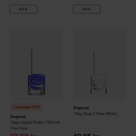
KØB
KØB
Depend
7day
Step 3
Pure Whit
Campaign 52%
Depend
7day
Hybrid Polish
7185 Hit The Floor
O
Campaign 52%
Depend
7day
Step 3
Pure White
Depend
7day
Hybrid Polish
7185 Hit
The Floor