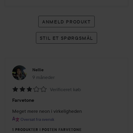
ANMELD PRODUKT
STIL ET SPØRGSMÅL
Nellie
9 måneder
Posten blev oprettet 9 måneder
Verificeret køb
Bedømmelse:
Farvetone
3
ud
Meget mere neon i virkeligheden
af
Oversat fra svensk
5
1 PRODUKTER I POSTEN FARVETONE