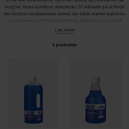
brug for. Vores kemikere arbejdede i 17 måneder på at finde
den bedste vandbaserede formel, der både dræber bakterier,
og som lever op til EU-forskrifterne. Skånsom og vegansk
desinfektion af værktøj og tilbehør.
Læs mere
2 produkter
Disicide
GÅ TIL FILTER
Concentrate
2000 ml
Disicide
Concentrate
500 ml
215 kr.
8