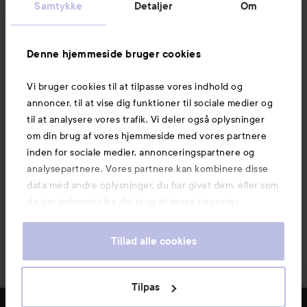
Samtykke
Detaljer
Om
Information
Denne hjemmeside bruger cookies
Vi bruger cookies til at tilpasse vores indhold og
Mere at udforske
annoncer, til at vise dig funktioner til sociale medier og
til at analysere vores trafik. Vi deler også oplysninger
om din brug af vores hjemmeside med vores partnere
inden for sociale medier, annonceringspartnere og
analysepartnere. Vores partnere kan kombinere disse
data med andre oplysninger, du har givet dem, eller som
de har indsamlet fra din brug af deres tjenester.
Tillad alle cookies
Tilpas
Copyright 2026
E-handel af Avensia