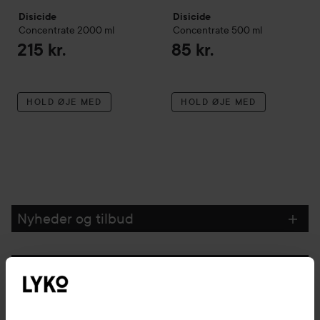
Disicide
Disicide
Concentrate
2000 ml
Concentrate
500 ml
215 kr.
85 kr.
HOLD ØJE MED
HOLD ØJE MED
Nyheder og tilbud
Følg os
Kundeservice