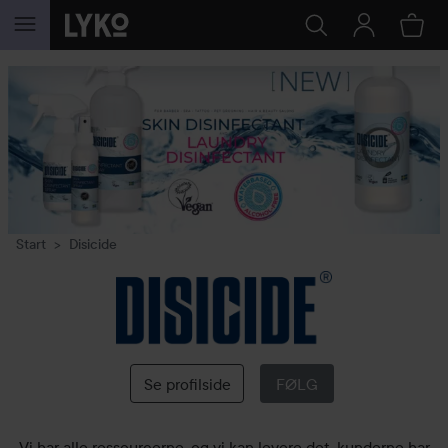
GÅ TIL INDHOLD
Start
Disicide
Disicide
Se profilside
FØLG
Vi har alle ressourcerne, og vi kan levere det, kunderne har