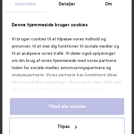
Kundeservice
Samtykke
Detaljer
Om
Information
Denne hjemmeside bruger cookies
Vi bruger cookies til at tilpasse vores indhold og
Mere at udforske
annoncer, til at vise dig funktioner til sociale medier og
til at analysere vores trafik. Vi deler også oplysninger
om din brug af vores hjemmeside med vores partnere
inden for sociale medier, annonceringspartnere og
analysepartnere. Vores partnere kan kombinere disse
data med andre oplysninger, du har givet dem, eller som
de har indsamlet fra din brug af deres tjenester.
Tillad alle cookies
Tilpas
Copyright 2026