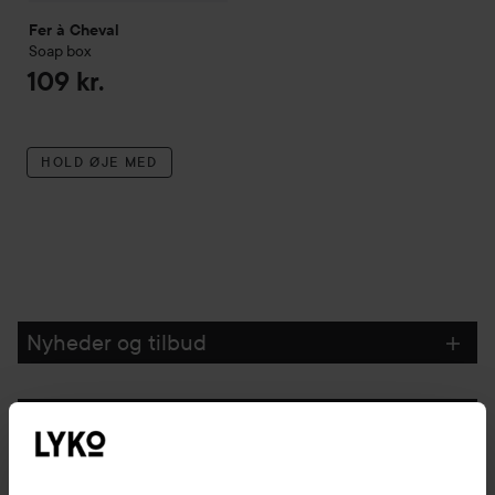
Fer à Cheval
Soap box
109 kr.
HOLD ØJE MED
Nyheder og tilbud
Følg os