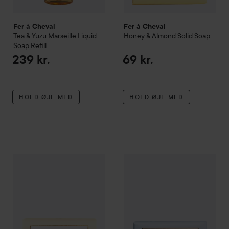
Fer à Cheval
Fer à Cheval
Tea & Yuzu
Marseille Liquid
Honey & Almond
Solid Soap
Soap Refill
239 kr.
69 kr.
HOLD ØJE MED
HOLD ØJE MED
Fer à Cheval
Tea & Yuzu
Solid Soap
Fer à Cheval
Seaside Citrus
So
69 kr.