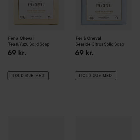
Fer à Cheval
Fer à Cheval
Tea & Yuzu
Solid Soap
Seaside Citrus
Solid Soap
69 kr.
69 kr.
HOLD ØJE MED
HOLD ØJE MED
Fer à Cheval
Aqua Tangerine
Solid Soap
Fer à Cheval
Amber Jasmin
Sol
69 kr.