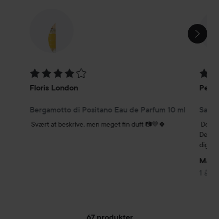
SPRING OVER SEKTIONEN
Bedømmelse: 4 ud af 5
Bedøm
Floris London
Perfe
Bergamotto di Positano Eau de Parfum 10 ml
Santa
Svært at beskrive, men meget fin duft 📷💛🍀
Den he
Den tr
dig, n
Math
1 år
67 produkter