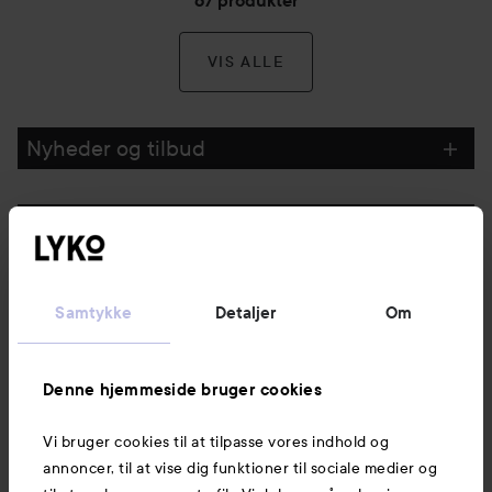
67 produkter
VIS ALLE
Nyheder og tilbud
Følg os
Kundeservice
Samtykke
Detaljer
Om
Information
Denne hjemmeside bruger cookies
Vi bruger cookies til at tilpasse vores indhold og
Mere at udforske
annoncer, til at vise dig funktioner til sociale medier og