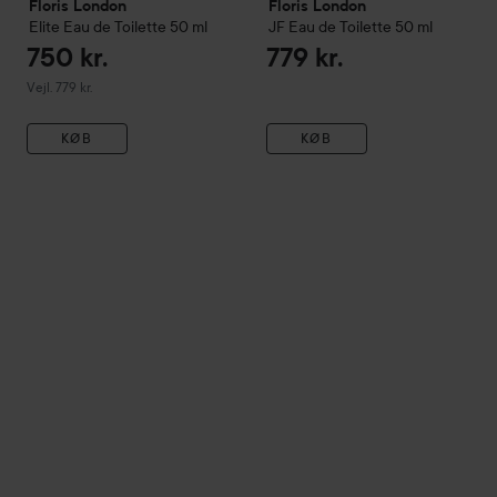
Floris London
Floris London
Elite Eau de Toilette
50 ml
JF Eau de Toilette
50 ml
750 kr.
779 kr.
Vejledende pris 779 kr.
Vejl. 779 kr.
KØB
KØB