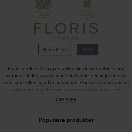
Floris
London
Se profilside
FØLG
Floris London står bag en række eksklusive, velduftende
parfumer til den kræsne mand og kvinde, der søger en unik
duft, som skiller sig ud fra mængden. Floris er verdens ældste
uafhængige familieejede parfumeri og har status som
kongelig hofleverandør. Det hele begyndte i 1730, da Floris-
Læs mere
grundlægger Juan Famenias Floris og hans kone Elizabeth
startede med at sælge parfumer, kamme og produkter til
barbering i det elegante kvarter St James i London. De
Populære produkter
åbnede Floris-butikken på Jermyn Street 89, som også er
forretningens hjerte den dag i dag – og forretningen drives