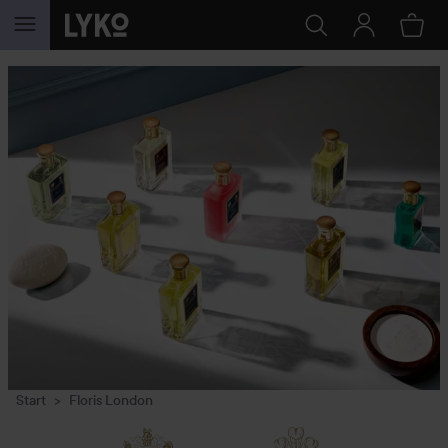
GÅ TIL INDHOLD
Start
Floris London