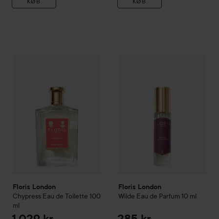
KØB
KØB
Floris London
Chypress Eau de Toilette
100 ml
1.029 kr.
Floris London
Wilde Eau de P
Floris London
Floris London
Chypress Eau de Toilette
100
Wilde Eau de Parfum
10 ml
ml