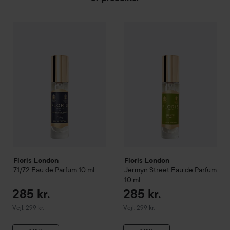
GÅ TIL FILTER
285 kr.
Floris London
71/72 Eau de Parfum
Floris London
10 ml
Jermyn Street 
Vejledende pris 299 kr.
Floris London
Floris London
71/72 Eau de Parfum
10 ml
Jermyn Street Eau de Parfum
10 ml
285 kr.
285 kr.
Vejledende pris 299 kr.
Vejledende pris 299 kr.
Vejl. 299 kr.
Vejl. 299 kr.