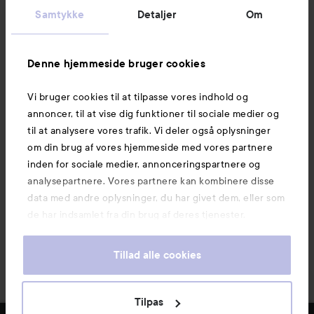
Kundeservice
Samtykke
Detaljer
Om
Information
Denne hjemmeside bruger cookies
Vi bruger cookies til at tilpasse vores indhold og
Mere at udforske
annoncer, til at vise dig funktioner til sociale medier og
til at analysere vores trafik. Vi deler også oplysninger
om din brug af vores hjemmeside med vores partnere
inden for sociale medier, annonceringspartnere og
analysepartnere. Vores partnere kan kombinere disse
data med andre oplysninger, du har givet dem, eller som
de har indsamlet fra din brug af deres tjenester.
Tillad alle cookies
Tilpas
Copyright 2026