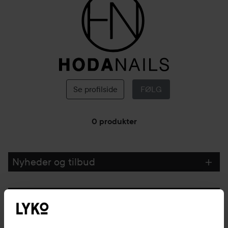
HodaNails
Se profilside
FØLG
0 produkter
GÅ TIL FILTER
Nyheder og tilbud
Følg os