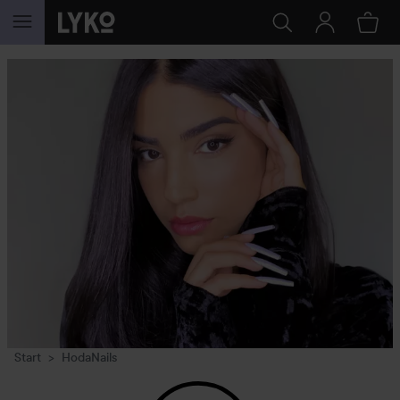
GÅ TIL INDHOLD
Start
HodaNails