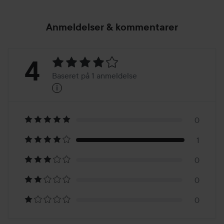
Anmeldelser & kommentarer
Bedømmelse:
4
Baseret på 1 anmeldelse
i
4
Baseret
på
0
1
1
0
anmeldelse
0
0