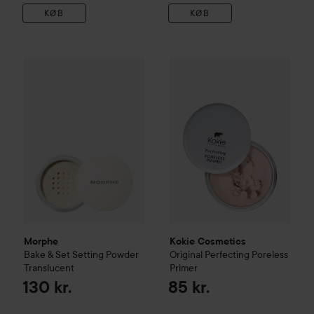
KØB
KØB
Morphe
Bake & Set Setting Powder
Kokie Cosmetics
Translucent
Original Per
130 kr.
Morphe
Kokie Cosmetics
Bake & Set Setting Powder
Original Perfecting Poreless
Translucent
Primer
130 kr.
85 kr.