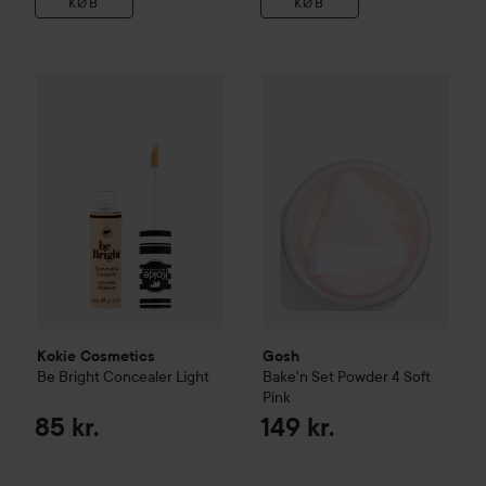
KØB
KØB
Kokie Cosmetics
Be Bright Concealer
Gosh
Bake'n Set Powder
Light
4 Sof
85 kr.
Kokie Cosmetics
Gosh
Be Bright Concealer
Light
Bake'n Set Powder
4 Soft
Pink
85 kr.
149 kr.