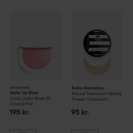
Make Up Store
Iconic Luster Blush
Kokie Cosmetics
20 Frosted Pin
Natural Tran
SPONSORED
Kokie Cosmetics
SPONSORED
Make Up Store
Natural Translucent Setting
Iconic Luster Blush
20
Powder Translucent
Frosted Pink
195 kr.
95 kr.