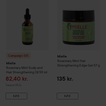
Campaign 13%
Mielle
Rosemary Mint Hair
Mielle
Strengthening Edge Gel
57 g
Rosemary Mint Scalp and
Hair Strengthening Oil
59 ml
Tilbudspris
82,40 kr.
135 kr.
Ordinarie pris 95 kr.
Førpris 95 kr.
KØB
KØB