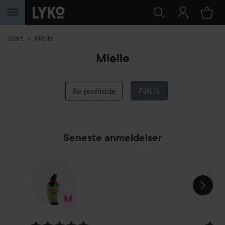
GÅ TIL INDHOLD
Start
Mielle
Mielle
Se profilside
FØLG
Seneste anmeldelser
SPRING OVER SEKTIONEN