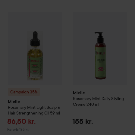
Mielle
Rosemary Mint Daily S
Campaign 35%
Mielle
Rosemary Mint Light Scalp & Hair Stre
Campaign 35%
Mielle
Rosemary Mint Daily Styling
Mielle
Créme
240 ml
Rosemary Mint Light Scalp &
Hair Strengthening Oil
59 ml
Tilbudspris
86,50 kr.
155 kr.
Ordinarie pris 135 kr.
Førpris 135 kr.