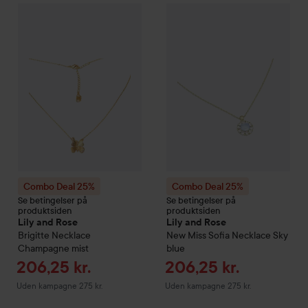
Combo Deal 25%
Lily and Rose
Brigitte Necklace Champagne
Combo Deal 25%
Lily and Ros
Combo Deal 25%
Combo Deal 25%
Se betingelser på
Se betingelser på
produktsiden
produktsiden
Lily and Rose
Lily and Rose
Brigitte Necklace
New Miss Sofia Necklace Sky
Champagne mist
blue
Tilbudspris
Tilbudspris
206,25 kr.
206,25 kr.
Uden kampagne 275 kr.
Uden kampagne 275 kr.