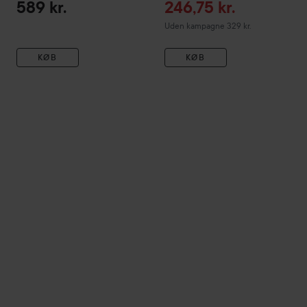
Tilbudspris
589 kr.
246,75 kr.
Uden kampagne 329 kr.
KØB
KØB