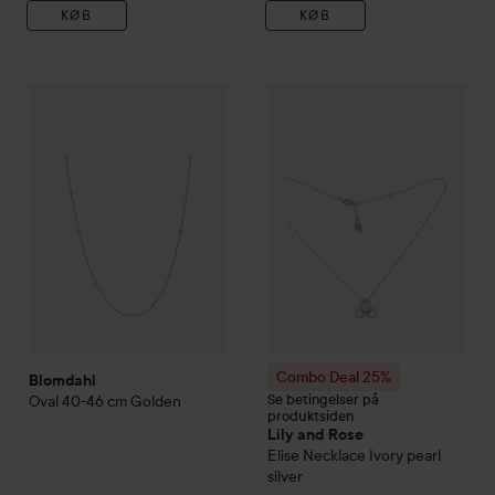
KØB
KØB
Blomdahl
Oval 40-46 cm
Golden
589 kr.
Combo Deal 25%
Lily and Ros
Combo Deal 25%
Blomdahl
Se betingelser på
Oval 40-46 cm
Golden
produktsiden
Lily and Rose
Elise Necklace Ivory pearl
silver