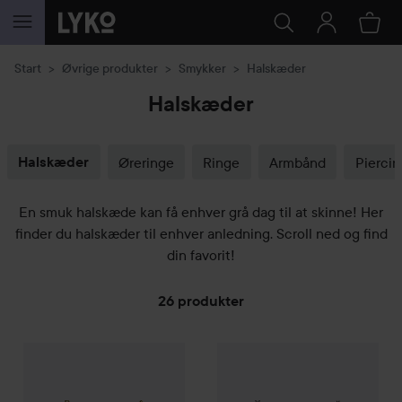
GÅ TIL INDHOLD
Start
Øvrige produkter
Smykker
Halskæder
Halskæder
Halskæder
Øreringe
Ringe
Armbånd
Piercin
En smuk halskæde kan få enhver grå dag til at skinne! Her
finder du halskæder til enhver anledning. Scroll ned og find
din favorit!
26 produkter
Blomdahl
GÅ TIL FILTER
Grand Link 46 cm
Golden
Blomdahl
Silvery Coating
Medi
655 kr.