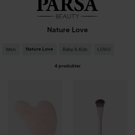
Nature Love
Men
Nature Love
Baby & Kids
LOV.U
4 produkter
Parsa Beauty
GÅ TIL FILTER
Nature Love
Gua Sha Rose Quartz
Parsa Beauty
Nature Love
Veg
99 kr.