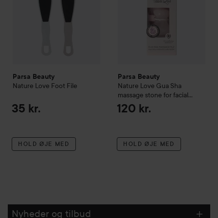
Parsa Beauty
Parsa Beauty
Nature Love
Foot File
Nature Love
Gua Sha
massage stone for facial
massage
20 g
35 kr.
120 kr.
HOLD ØJE MED
HOLD ØJE MED
Nyheder og tilbud