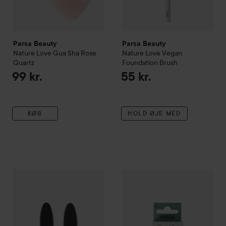
Parsa Beauty
Parsa Beauty
Nature Love
Gua Sha Rose
Nature Love
Vegan
Quartz
Foundation Brush
99 kr.
55 kr.
KØB
HOLD ØJE MED
Parsa Beauty
Nature Love
Foot File
Parsa Beauty
Nature Love
Gua 
35 kr.