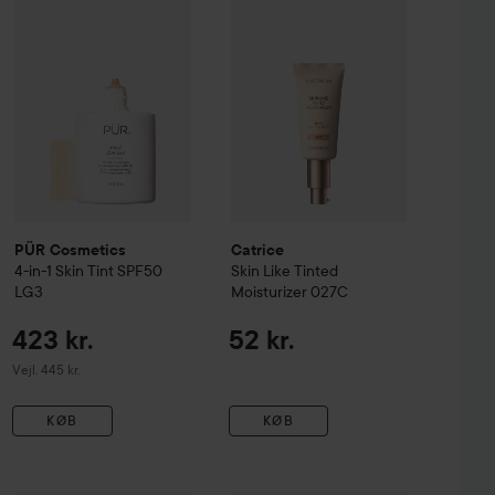
Vejledende pris 445 kr.
PÜR Cosmetics
Catrice
4-in-1 Skin Tint SPF50
Skin Like Tinted
LG3
Moisturizer
027C
423 kr.
52 kr.
Vejledende pris 445 kr.
Vejl. 445 kr.
KØB
KØB