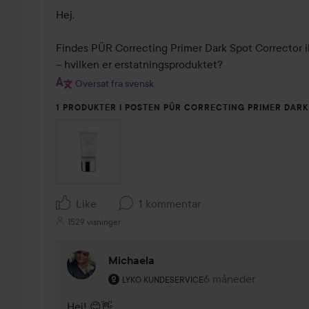
Hej,

Findes PÜR Correcting Primer Dark Spot Corrector ikk
– hvilken er erstatningsproduktet?
Oversat fra svensk
1 PRODUKTER I POSTEN PÜR CORRECTING PRIMER DAR
Like
1 kommentar
1529 visninger
Michaela
Brugerens rolle: Lyko Kundeservice.
6 måneder
Kommentaren lades 
LYKO KUNDESERVICE
Hej! 😊👋
