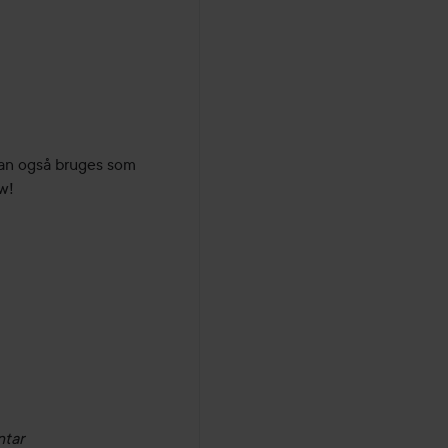
neder
an også bruges som 
ow!
ntar