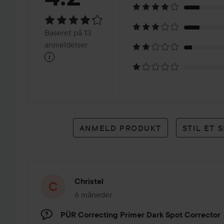
4.2
Baseret
Baseret på 13
på
anmeldelser
i
13
anmeldelser
ANMELD PRODUKT
STIL ET
Christel
6 måneder
Posten blev oprettet 6 måneder
PÜR Correcting Primer Dark Spot Corrector