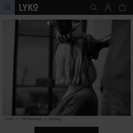
GÅ TIL INDHOLD
Start
TRESemmé
Styling