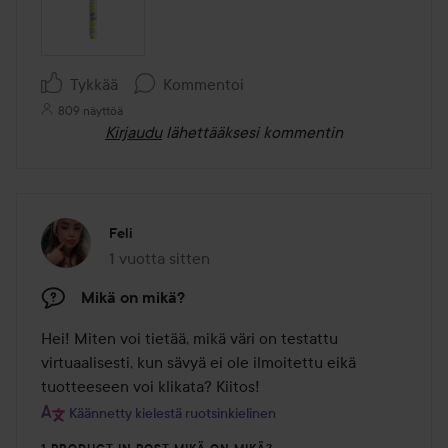
Tykkää
Kommentoi
809 näyttöä
Kirjaudu
lähettääksesi kommentin
Feli
1 vuotta sitten
Viesti luotiin 1 vuotta sitten
Mikä on mikä?
Hei! Miten voi tietää, mikä väri on testattu 
virtuaalisesti, kun sävyä ei ole ilmoitettu eikä 
tuotteeseen voi klikata? Kiitos!
Käännetty kielestä ruotsinkielinen