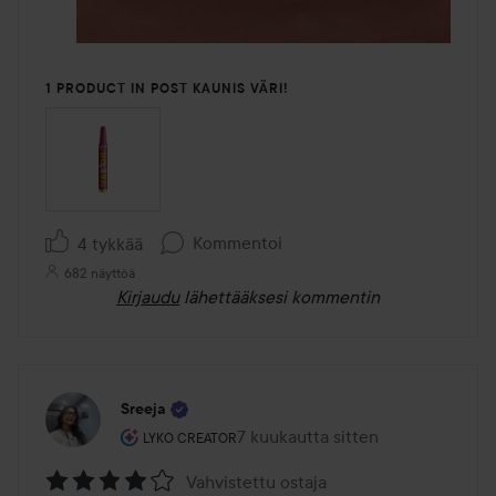
1 PRODUCT IN POST KAUNIS VÄRI!
Kommentoi
4 tykkää
682 näyttöä
Kirjaudu
lähettääksesi kommentin
Sreeja
Käyttäjän rooli: Lyko Creator.
7 kuukautta sitten
Viesti luotiin 7 kuukautta sitten
LYKO CREATOR
Vahvistettu ostaja