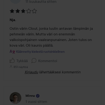
11 kuukautta sitten
Viesti luotiin 11 kuukautta sitten
Arvosana:
Nja.
3
/
Ostin värin Clout, jonka luulin antavan lämpimän ja 
5
pehmeän värin. Mutta väri on enemmän 
valkoispohjainen vaaleanpunainen. Joten tulos on 
kova väri. Oli kaunis päällä.
Käännetty kielestä ruotsinkielinen
Tykkää
Kommentoi
851 näyttöä
Kirjaudu
lähettääksesi kommentin
Minna
1 vuosi sitten
Viesti luotiin 1 vuosi sitten