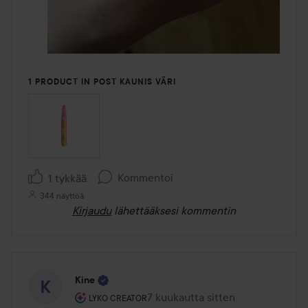
1 PRODUCT IN POST KAUNIS VÄRI
Kommentoi
1 tykkää
344 näyttöä
Kirjaudu
lähettääksesi kommentin
Kine
Käyttäjän rooli: Lyko Creator.
7 kuukautta sitten
Viesti luotiin 7 kuukautta sitten
LYKO CREATOR