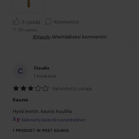
Kommentoi
5 tykkää
1171 näyttöä
Kirjaudu
lähettääksesi kommentin
Claudia
1 kuukausi
Viesti luotiin 1 kuukausi
Vahvistettu ostaja
Arvosana:
Kaunis
3
/
Hyvä levitin, kaunis huulilla
5
Käännetty kielestä ruotsinkielinen
1 PRODUCT IN POST KAUNIS