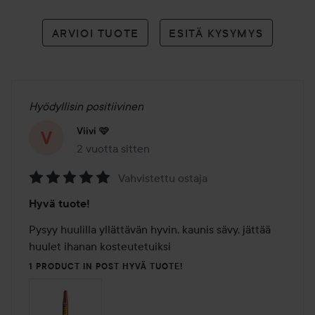
ARVIOI TUOTE
ESITÄ KYSYMYS
Hyödyllisin positiivinen
Viivi 🩷
2 vuotta sitten
Viesti luotiin 2 vuotta sitten
Vahvistettu ostaja
Arvosana:
Hyvä tuote!
5
/
Pysyy huulilla yllättävän hyvin, kaunis sävy, jättää 
5
huulet ihanan kosteutetuiksi
1 PRODUCT IN POST HYVÄ TUOTE!