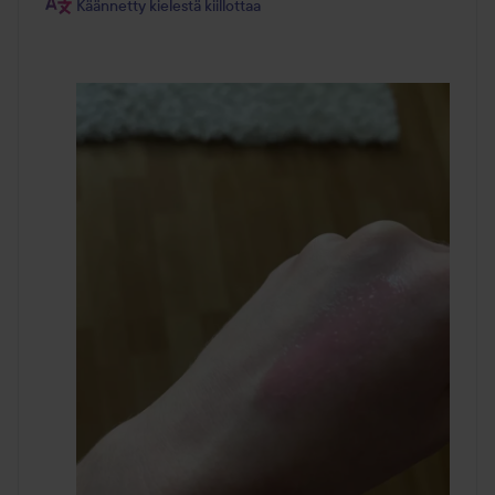
Käännetty kielestä kiillottaa