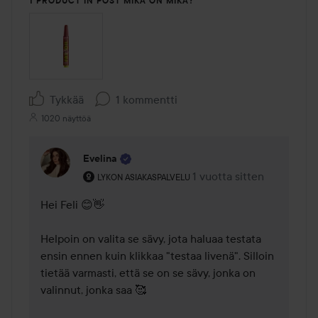
1 PRODUCT IN POST MIKÄ ON MIKÄ?
Tykkää
1 kommentti
1020 näyttöä
Evelina
Käyttäjän rooli: Lykon asiakaspalvelu .
1 vuotta sitten
Kommentti lisättiin 1 vuot
LYKON ASIAKASPALVELU
Hei Feli 😊👋

Helpoin on valita se sävy, jota haluaa testata 
ensin ennen kuin klikkaa "testaa livenä". Silloin 
tietää varmasti, että se on se sävy, jonka on 
valinnut, jonka saa 🥰
