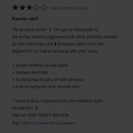
Vahvistettu ostaja
Arvosana:
Kaunis väri!
3
/
Tämä slick click! 💄 On go-to liikkeellä 💨

5
Se antaa todella pigmenttistä väriä yhdellä vedolla 
ja voit rakentaa sitä ⬆️ kuvassa näet, että ylin 
pigmentti on kaksi vetoa ja alin yksi veto.

+ antaa todella hyvää väriä

+ helppo levittää

+ kosteuttaa huulia, ei ole tahmea

+ liukuu helposti, kun levität sen

- tämä liukuu helposti pois, on melkein kuin 
huulikiilto 💄 

Väri on 
#09
 THATS MAJOR
Käännetty kielestä norjalainen