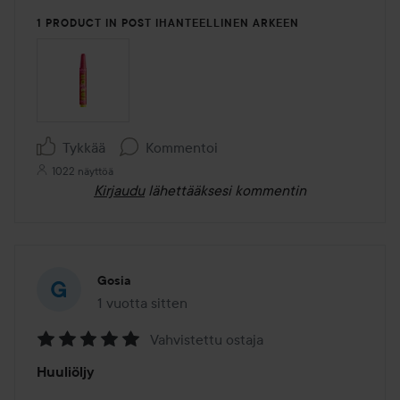
1 PRODUCT IN POST IHANTEELLINEN ARKEEN
Tykkää
Kommentoi
1022 näyttöä
Kirjaudu
lähettääksesi kommentin
Gosia
1 vuotta sitten
Viesti luotiin 1 vuotta sitten
Vahvistettu ostaja
Arvosana:
Huuliöljy
5