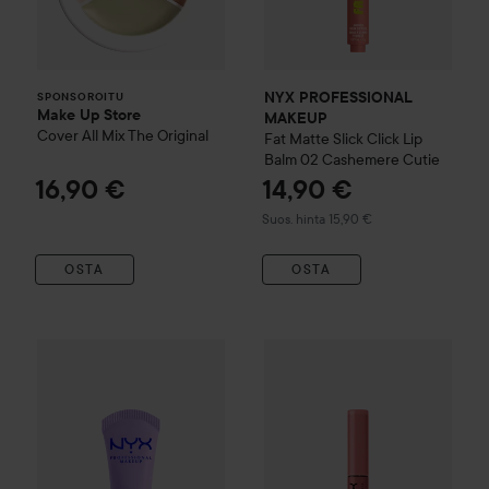
NYX PROFESSIONAL
SPONSOROITU
Make Up Store
MAKEUP
Cover All Mix
The Original
Fat Matte Slick Click Lip
Balm
02 Cashemere Cutie
16,90 €
14,90 €
Suositeltu hinta 15,90 €
Suos. hinta 15,90 €
OSTA
OSTA
NYX PROFESSIONAL MAKEUP
NYX PROFESSIONAL MAKEU
Smushy Matte Lip Balm
1 Su