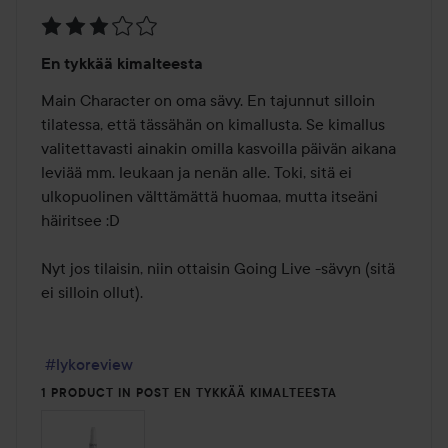
Arvosana:
En tykkää kimalteesta
3
/
Main Character on oma sävy. En tajunnut silloin 
5
tilatessa, että tässähän on kimallusta. Se kimallus 
valitettavasti ainakin omilla kasvoilla päivän aikana 
leviää mm. leukaan ja nenän alle. Toki, sitä ei 
ulkopuolinen välttämättä huomaa, mutta itseäni 
häiritsee :D

Nyt jos tilaisin, niin ottaisin Going Live -sävyn (sitä 
ei silloin ollut).

#lykoreview
1 PRODUCT IN POST EN TYKKÄÄ KIMALTEESTA