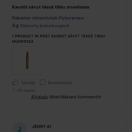
Arvosana:
Kauniit sävyt tässä tikku muodossa
4
/
Rakastan viimeistelyä 
#lykoreview
5
Käännetty kielestä englanti
1 PRODUCT IN POST KAUNIIT SÄVYT TÄSSÄ TIKKU
MUODOSSA
Tykkää
Kommentoi
415 näyttöä
Kirjaudu
lähettääksesi kommentin
JENNY A1