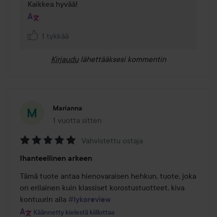
Kaikkea hyvää!
1 tykkää
Kirjaudu
lähettääksesi kommentin
Marianna
1 vuotta sitten
Viesti luotiin 1 vuotta sitten
Vahvistettu ostaja
Arvosana:
Ihanteellinen arkeen
5
/
Tämä tuote antaa hienovaraisen hehkun, tuote, joka 
5
on erilainen kuin klassiset korostustuotteet, kiva 
kontuurin alla 
#lykoreview
Käännetty kielestä kiillottaa