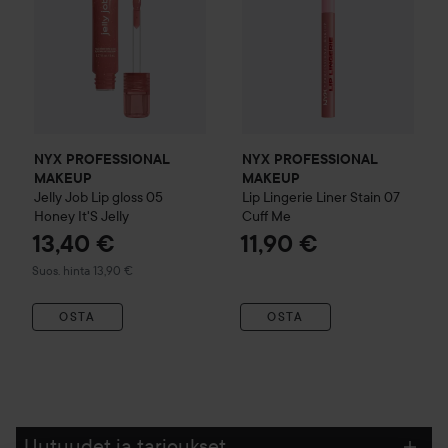
NYX PROFESSIONAL
NYX PROFESSIONAL
MAKEUP
MAKEUP
Jelly Job Lip gloss
05
Lip Lingerie Liner Stain
07
Honey It'S Jelly
Cuff Me
13,40 €
11,90 €
Suositeltu hinta 13,90 €
Suos. hinta 13,90 €
OSTA
OSTA
Uutuudet ja tarjoukset