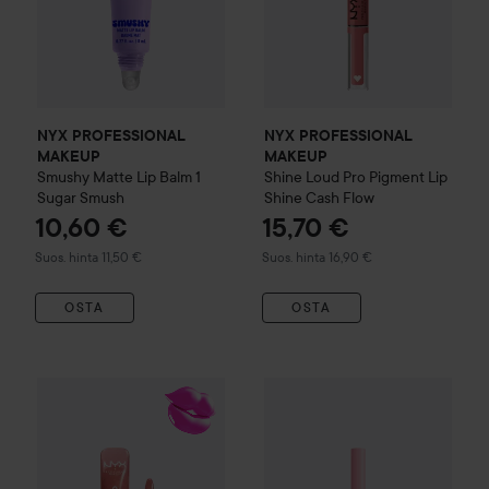
NYX PROFESSIONAL
NYX PROFESSIONAL
MAKEUP
MAKEUP
Smushy Matte Lip Balm
1
Shine Loud
Pro Pigment Lip
Sugar Smush
Shine
Cash Flow
10,60 €
15,70 €
Suositeltu hinta 11,50 €
Suositeltu hinta 16,90 €
Suos. hinta 11,50 €
Suos. hinta 16,90 €
OSTA
OSTA
NYX PROFESSIONAL MAKEU
NYX PROFESSIONAL MAKEUP
Jelly Job Lip gloss
05 Honey I