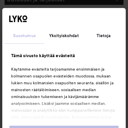
Seuraa meitä
Suostumus
Yksityiskohdat
Tietoja
Asiakaspalvelu
Tämä sivusto käyttää evästeitä
Tietoja
Käytämme evästeitä tarjoamamme ensimmäisen ja
kolmannen osapuolen evästeiden muodossa, mukaan
Saattaisit myös tykätä
lukien muu kolmansien osapuolten seuranta, sisällön ja
mainosten räätälöimiseen, sosiaalisen median
ominaisuuksien tukemiseen ja kävijämäärämme
analysoimiseen. Lisäksi jaamme sosiaalisen median,
mainosalan ja analytiikka-alan kumppaneillemme tietoja
siitä, miten käytät sivustoamme. Kumppanimme voivat
yhdistää näitä tietoja muihin tietoihin, joita olet antanut