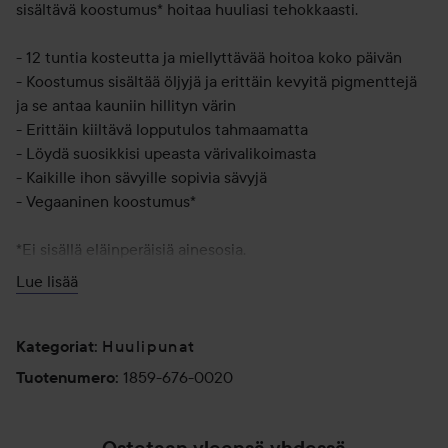
sisältävä koostumus* hoitaa huuliasi tehokkaasti.
- 12 tuntia kosteutta ja miellyttävää hoitoa koko päivän
- Koostumus sisältää öljyjä ja erittäin kevyitä pigmenttejä
ja se antaa kauniin hillityn värin
- Erittäin kiiltävä lopputulos tahmaamatta
- Löydä suosikkisi upeasta värivalikoimasta
- Kaikille ihon sävyille sopivia sävyjä
- Vegaaninen koostumus*
*Ei sisällä eläinperäisiä ainesosia.
Lue lisää
Käyttö:
Levitä puhtaille huulille antamaan pitkäkestoista kosteutta
Huulipunat
ja hillittyä väriä. Käytä yhdessä huultenrajauskynän kanssa
Kategoriat
:
antamaan huulimeikille syvyyttä ja väriä.
1859-676-0020
Tuotenumero
:
2 g