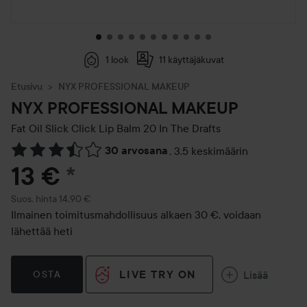
1 look
11 käyttäjäkuvat
Etusivu
NYX PROFESSIONAL MAKEUP
NYX PROFESSIONAL MAKEUP
Fat Oil Slick Click Lip Balm
20 In The Drafts
30 arvosana
,
3.5 keskimäärin
Siirtyä jhk Arvosana & kommentit
13 €
*
Suositeltu hinta 14,90 €
Suos. hinta 14,90 €
Ilmainen toimitusmahdollisuus alkaen 30 €, voidaan
lähettää heti
LIVE TRY ON
Lisää
OSTA