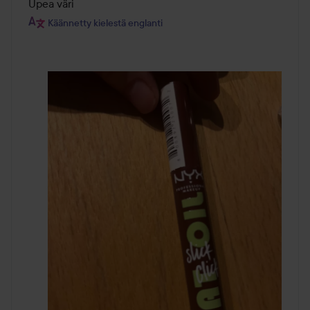
/
Upea väri 
5
Käännetty kielestä englanti