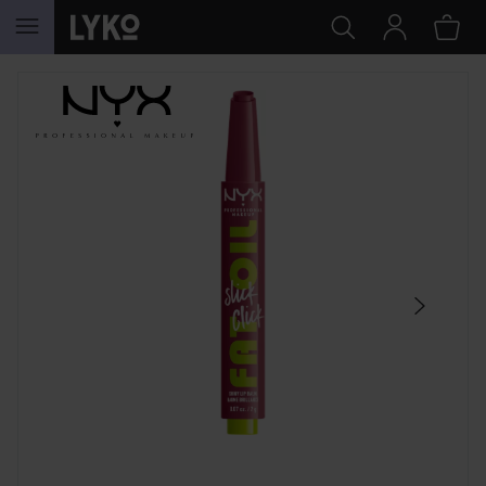
SIIRTYÄ JHK SISÄLTÖÖN
OHITA OSIO