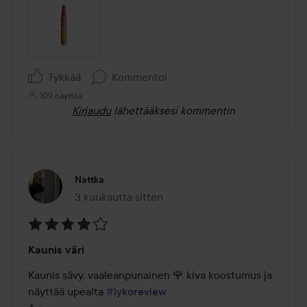
Tykkää
Kommentoi
109 näyttöä
Kirjaudu
lähettääksesi kommentin
Nattka
3 kuukautta sitten
Viesti luotiin 3 kuukautta sitten
Arvosana:
Kaunis väri
4
/
Kaunis sävy, vaaleanpunainen 🌹 kiva koostumus ja 
5
näyttää upealta 
#lykoreview