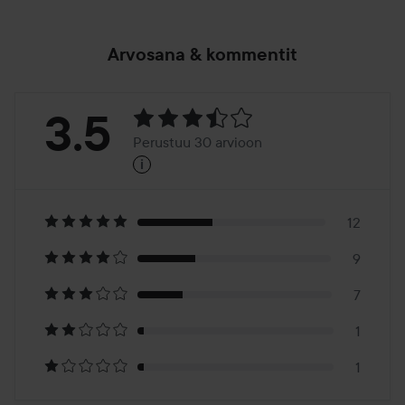
Arvosana & kommentit
Arvosana:
3.5
Perustuu 30 arvioon
i
3.5
Perustuu
30
12
9
arvioon
7
1
1