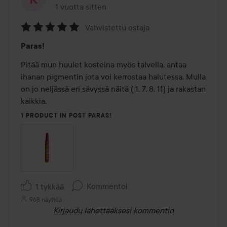
1 vuotta sitten
Viesti luotiin 1 vuotta sitten
Vahvistettu ostaja
Arvosana:
Paras!
5
/
Pitää mun huulet kosteina myös talvella, antaa 
5
ihanan pigmentin jota voi kerrostaa halutessa. Mulla 
on jo neljässä eri sävyssä näitä ( 1, 7, 8, 11) ja rakastan 
kaikkia. 
1 PRODUCT IN POST PARAS!
Kommentoi
1 tykkää
968 näyttöä
Kirjaudu
lähettääksesi kommentin