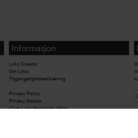
Informasjon
Lyko Creator
B
Om Lyko
SM
Tilgjengelighetserklæring
k
Privacy Policy
Privacy Notice
Club Lyko Generelle Vilkår
Vil du samarbeide med oss?
Jobbe på Lyko
Butikker