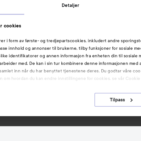
Detaljer
Rabattkoder
Helthjem
r cookies
Toppliste
rer i form av første- og tredjepartscookies, inkludert andre sporingst
Michael Edwards Fragrances of the World
passe innhold og annonser til brukerne, tilby funksjoner for sosiale m
slike identifikatorer og annen informasjon fra enheten din til sosiale
Også av interesse
arbeider med. De kan i sin tur kombinere denne informasjonen med
 samlet inn når du har benyttet tjenestene deres. Du godtar våre coo
Premium
on om hvordan du kan endre innstillingene for cookies, se vår Cookie 
Hudpleie
K-Beauty
Tilpass