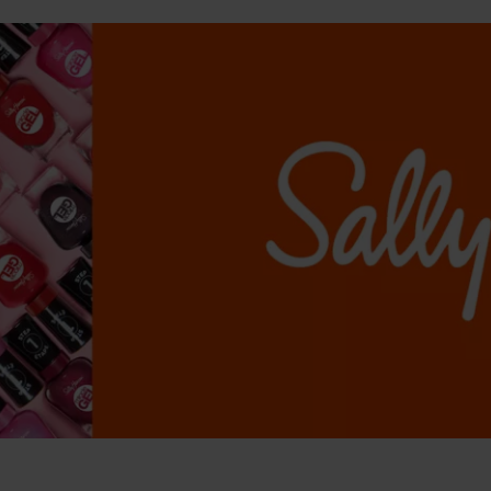
et lag Miracle Gel™ Top Coat. Tas enkelt bort med vanlig neglela