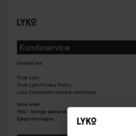
Kundeservice
Kontakt oss
Club Lyko
Club Lyko Privacy Policy
Lyko Community terms & conditions
Mine sider
FAQ - Vanlige spørsmål & svar
Kjøpsinformasjon