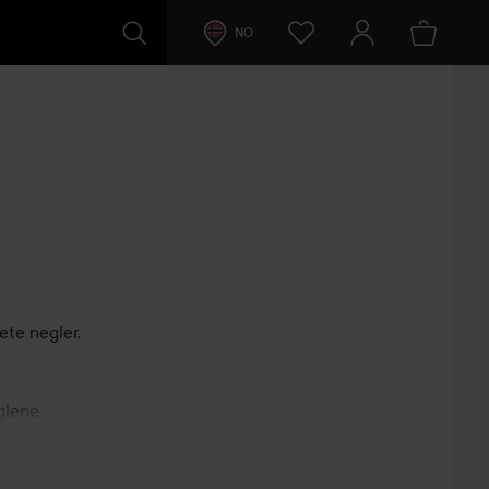
NO
ete negler,
glene.