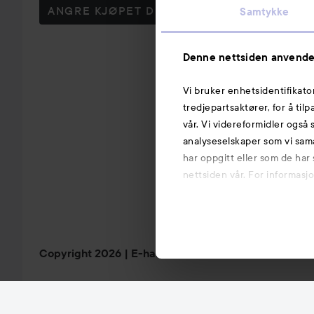
ANGRE KJØPET DITT
Samtykke
Denne nettsiden anvende
Vi bruker enhetsidentifikato
tredjepartsaktører, for å til
vår. Vi videreformidler også 
analyseselskaper som vi sam
har oppgitt eller som de har
nettsiden vår. For informasj
Copyright 2026
E-handel av Avensia