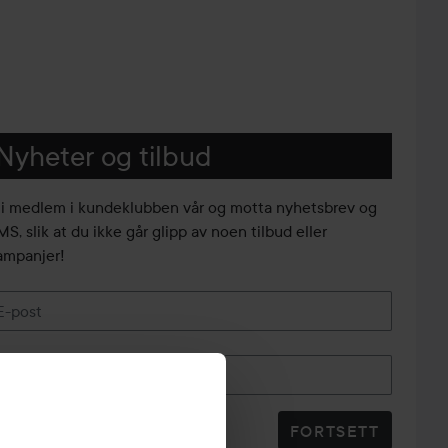
Nyheter og tilbud
li medlem i kundeklubben vår og motta nyhetsbrev og
S, slik at du ikke går glipp av noen tilbud eller
ampanjer!
E-post
Telefonnummer
FORTSETT