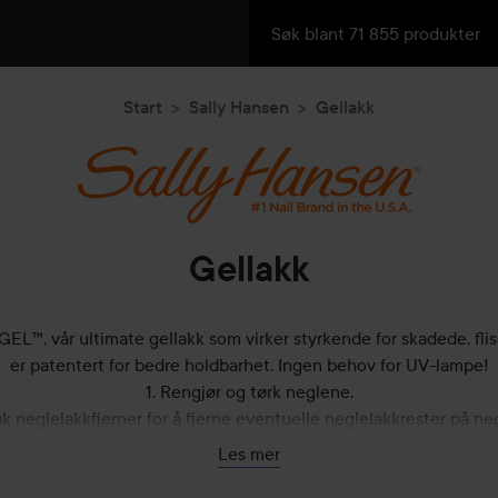
Start
Sally Hansen
Gellakk
Gellakk
L™, vår ultimate gellakk som virker styrkende for skadede, flis
er patentert for bedre holdbarhet. Ingen behov for UV-lampe!
1. Rengjør og tørk neglene.
uk neglelakkfjerner for å fjerne eventuelle neglelakkrester på ne
3. Påfør to lag Miracle Gel™-farge.
Les mer
4. La fargen tørke i 5 minutter.