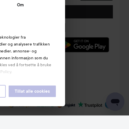
Om
Følg oss
eknologier fra
edier og analysere trafikken
 medier, annonse- og
 annen informasjon som du
kies ved å fortsette å bruke
Policy.
Tillat alle cookies