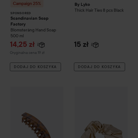
Campaign 25%
By Lyko
Thick Hair Ties 8 pcs
Black
SPONSORED
Scandinavian Soap
Factory
Blomsteräng
Hand Soap
500 ml
Cena promocyjna
14,25 zł
15 zł
Cena regularna 19 zł
Oryginalna cena 19 zł
DODAJ DO KOSZYKA
DODAJ DO KOSZYKA
By Lyko
Banana Hair Clip
By Lyko
Silk Scrunchie
Beige
19 zł
1