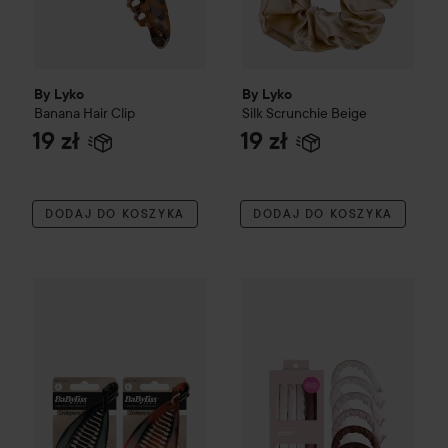
By Lyko
By Lyko
Banana Hair Clip
Silk Scrunchie
Beige
19 zł
19 zł
DODAJ DO KOSZYKA
DODAJ DO KOSZYKA
BaByliss Paris Accessories
Indispensable
By Lyko
Satin Swirl Flexi Rods
Duża klamra banan