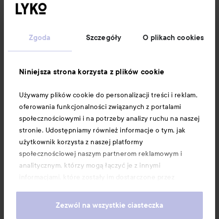
Obsługa klienta
Zgoda
Szczegóły
O plikach cookies
Informacje
Niniejsza strona korzysta z plików cookie
Używamy plików cookie do personalizacji treści i reklam,
Download our app here
oferowania funkcjonalności związanych z portalami
społecznościowymi i na potrzeby analizy ruchu na naszej
stronie. Udostępniamy również informacje o tym, jak
użytkownik korzysta z naszej platformy
społecznościowej naszym partnerom reklamowym i
analitycznym, którzy mogą łączyć je z innymi
informacjami, które zostały im dostarczone przez
użytkownika lub zebrane w wyniku korzystania z ich
usług. Użytkownik wyraża zgodę na używanie przez nas
Zezwól na wszystkie ciasteczka
plików cookie, poprzez kontynuację korzystania z naszej