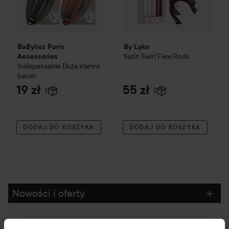
BaByliss Paris
By Lyko
Satin Swirl Flexi Rods
Accessories
Indispensable
Duża klamra
banan
19 zł
55 zł
DODAJ DO KOSZYKA
DODAJ DO KOSZYKA
Nowości i oferty
Obserwuj nas