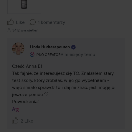
Like
1 komentarzy
3412 wyświetleń
Linda.hudterapeuten
Rola użytkownika: Lyko Creator.
9 miesięcy temu
Komentarz został dodany 9 miesi
LYKO CREATOR
Cześć Anna E!

Tak fajnie, że interesujesz się TO. Znalazłem stary 
test skóry, który zrobiłaś, więc go wypełniłem - 
więc śmiało sprawdź to i daj mi znać, jeśli mogę ci 
jeszcze pomóc 🤍 

Powodzenia!
2 Like