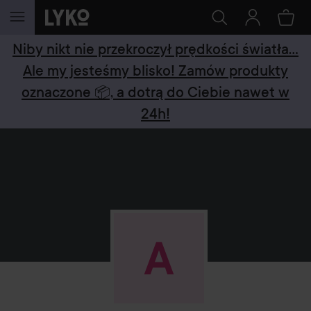
PRZEJDŹ DO TREŚCI
Niby nikt nie przekroczył prędkości światła...
Ale my jesteśmy blisko! Zamów produkty
oznaczone 📦, a dotrą do Ciebie nawet w
24h!