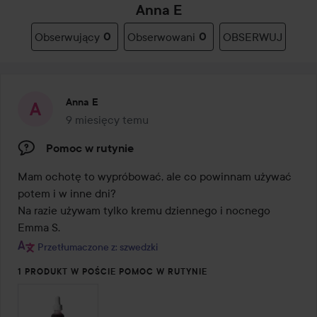
Anna E
Obserwujący
0
Obserwowani
0
OBSERWUJ
Anna E
9 miesięcy temu
Post został utworzony 9 miesięcy temu
Pomoc w rutynie
Mam ochotę to wypróbować, ale co powinnam używać 
potem i w inne dni?

Na razie używam tylko kremu dziennego i nocnego 
Emma S.
Przetłumaczone z: szwedzki
1 PRODUKT W POŚCIE POMOC W RUTYNIE