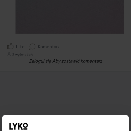
Like
Komentarz
2 wyświetleń
Zaloguj się
Aby zostawić komentarz