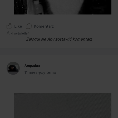
Like
Komentarz
4 wyświetleń
Zaloguj się
Aby zostawić komentarz
Anqusiax
11 miesięcy temu
Post został utworzony 11 miesięcy temu