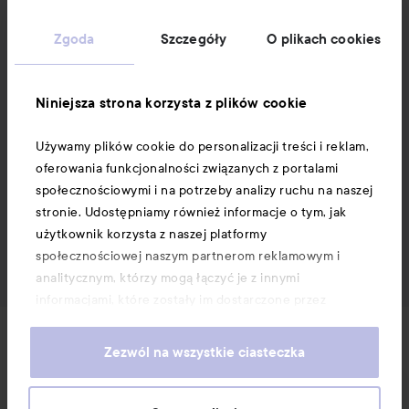
Zgoda
Szczegóły
O plikach cookies
Niniejsza strona korzysta z plików cookie
Używamy plików cookie do personalizacji treści i reklam,
oferowania funkcjonalności związanych z portalami
społecznościowymi i na potrzeby analizy ruchu na naszej
stronie. Udostępniamy również informacje o tym, jak
użytkownik korzysta z naszej platformy
społecznościowej naszym partnerom reklamowym i
analitycznym, którzy mogą łączyć je z innymi
informacjami, które zostały im dostarczone przez
użytkownika lub zebrane w wyniku korzystania z ich
Nowości i oferty
usług. Użytkownik wyraża zgodę na używanie przez nas
Zezwól na wszystkie ciasteczka
plików cookie, poprzez kontynuację korzystania z naszej
strony internetowej. Informacje o tym, jak zmienić
Obserwuj nas