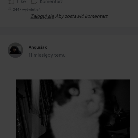
Like
Komentarz
2447 wyświetleń
Zaloguj się
Aby zostawić komentarz
Anqusiax
11 miesięcy temu
Post został utworzony 11 miesięcy temu