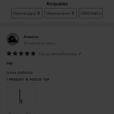
Anqusiax
Obserwujący
0
Obserwowani
0
OBSERWUJ
Anqusiax
10 miesięcy temu
Post został utworzony 10 miesięcy temu
Zakup zweryfikowany ✔
Ocena:
top
5
z
nowa ulubiona
5
1 PRODUKT W POŚCIE TOP