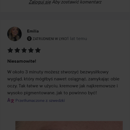
Zaloguj się
Aby zostawić komentarz
Emilia
Rola użytkownika: Zatrudnieni w Lyko.
1 lat temu
Post został utworzony 1 lat te
ZATRUDNIENI W LYKO
Ocena:
Niesamowite!
5
z
W około 3 minuty możesz stworzyć bezwysiłkowy 
5
wygląd, który mógłbyś nawet osiągnąć, zamykając obie 
oczy. Tak łatwe w użyciu, kremowe jak najkremowsze i 
wysoko pigmentowane, jak to powinno być!
Przetłumaczone z: szwedzki