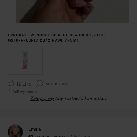
1 PRODUKT W POŚCIE IDEALNE DLA CIEBIE, JEŚLI
POTRZEBUJESZ DUŻO NAWILŻENIA!
Komentarz
12 Like
365 wyświetleń
Zaloguj się
Aby zostawić komentarz
Emilia
Rola użytkownika: Zatrudnieni w Lyko.
1 lat temu
Post został utworzony 1 lat te