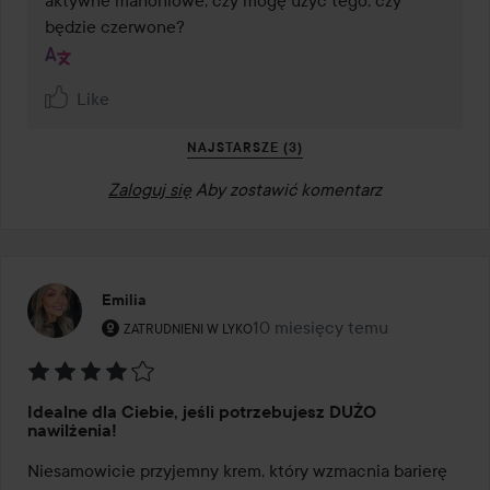
aktywne mahoniowe, czy mogę użyć tego, czy 
będzie czerwone?
Like
NAJSTARSZE (3)
Zaloguj się
Aby zostawić komentarz
Emilia
Rola użytkownika: Zatrudnieni w Lyko.
10 miesięcy temu
Post został utworzony 10 mies
ZATRUDNIENI W LYKO
Ocena:
Idealne dla Ciebie, jeśli potrzebujesz DUŻO
4
nawilżenia!
z
Niesamowicie przyjemny krem, który wzmacnia barierę 
5