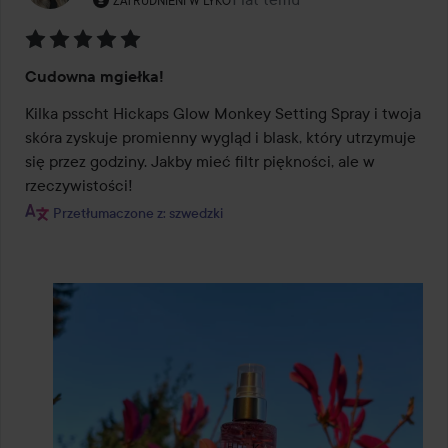
ZATRUDNIENI W LYKO
Ocena:
Cudowna mgiełka!
5
z
Kilka psscht Hickaps Glow Monkey Setting Spray i twoja 
5
skóra zyskuje promienny wygląd i blask, który utrzymuje 
się przez godziny. Jakby mieć filtr piękności, ale w 
rzeczywistości!
Przetłumaczone z: szwedzki