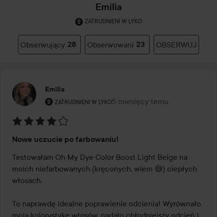
Emilia
ZATRUDNIENI W LYKO
Obserwujący
28
Obserwowani
23
OBSERWUJ
Emilia
Rola użytkownika: Zatrudnieni w Lyko.
5 miesięcy temu
Post został utworzony 5 miesi
ZATRUDNIENI W LYKO
Ocena:
Nowe uczucie po farbowaniu!
4
z
Testowałam Oh My Dye Color Boost Light Beige na 
5
moich niefarbowanych (kręconych, wiem 😅) ciepłych 
włosach.

To naprawdę idealne poprawienie odcienia! Wyrównało 
moją kolorystykę włosów, nadało chłodniejszy odcień i 