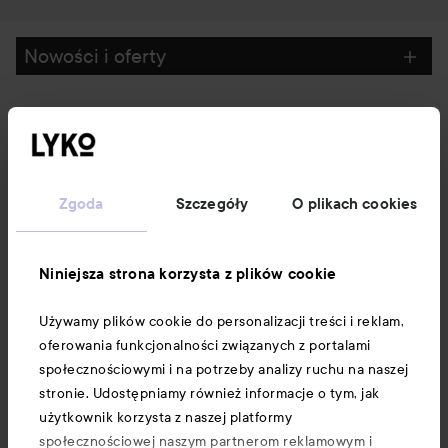
Nowości i oferty
Obserwuj nas
Obsługa klienta
Zgoda
Szczegóły
O plikach cookies
Informacje
Niniejsza strona korzysta z plików cookie
Używamy plików cookie do personalizacji treści i reklam,
Download our app here
oferowania funkcjonalności związanych z portalami
społecznościowymi i na potrzeby analizy ruchu na naszej
stronie. Udostępniamy również informacje o tym, jak
użytkownik korzysta z naszej platformy
społecznościowej naszym partnerom reklamowym i