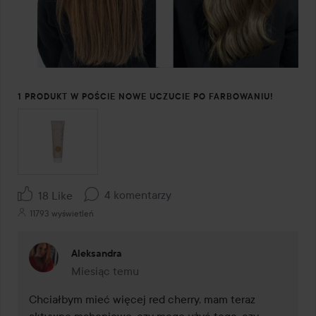
1 PRODUKT W POŚCIE NOWE UCZUCIE PO FARBOWANIU!
4 komentarzy
18 Like
11793 wyświetleń
Aleksandra
Miesiąc temu
Komentarz został dodany Miesiąc temu
Chciałbym mieć więcej red cherry, mam teraz 