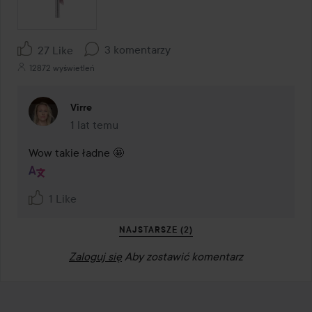
3 komentarzy
27 Like
12872 wyświetleń
Virre
1 lat temu
Komentarz został dodany 1 lat temu
Wow takie ładne 🤩
1 Like
NAJSTARSZE (2)
Zaloguj się
Aby zostawić komentarz