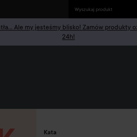
iatła... Ale my jesteśmy blisko! Zamów produkty 
24h!
Kata