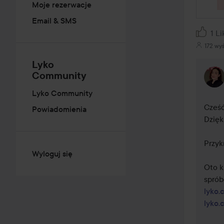
Moje rezerwacje
Email & SMS
1 Li
172 wy
Lyko
Community
Lyko Community
Cześć
Powiadomienia
Dzięk
Przyk
Wyloguj się
Oto k
lyko.
lyko.