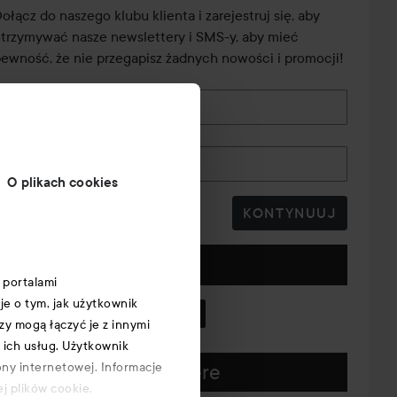
ołącz do naszego klubu klienta i zarejestruj się, aby
trzymywać nasze newslettery i SMS-y, aby mieć
ewność, że nie przegapisz żadnych nowości i promocji!
E-mail
Numer telefonu
O plikach cookies
KONTYNUUJ
Obserwuj nas
 portalami
je o tym, jak użytkownik
y mogą łączyć je z innymi
 ich usług. Użytkownik
ony internetowej. Informacje
Download our app here
j plików cookie.