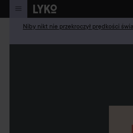
PRZEJDŹ DO TREŚCI
Niby nikt nie przekroczył prędkości św