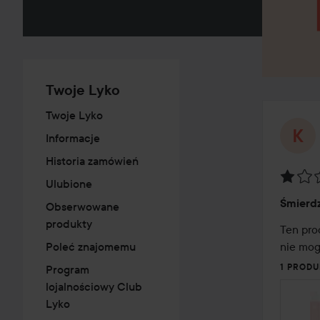
Twoje Lyko
Twoje Lyko
Informacje
Historia zamówień
Ulubione
Ocena
Śmierdz
Obserwowane
1
produkty
z
Ten pro
5
nie mog
Poleć znajomemu
1 PRODU
Program
lojalnościowy Club
Lyko