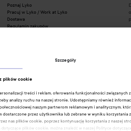
Poznaj Lyko
D
Pracuj w Lyko / Work at Lyko
o
Dostawa
p
Regulamin zakupów
Pouczenie o polityce prywatności
Polityka plików cookie
Oświadczenie o dostępności
Oryginalność produktów
Szczegóły
Metody płatności:
 z plików cookie
sonalizacji treści i reklam, oferowania funkcjonalności związanych z
zeby analizy ruchu na naszej stronie. Udostępniamy również informac
Dostawa
:
 społecznościowej naszym partnerom reklamowym i analitycznym, którz
im dostarczone przez użytkownika lub zebrane w wyniku korzystania z
zez nas plików cookie, poprzez kontynuację korzystania z naszej str
a dotyczące plików cookie, można znaleźć w naszej Polityce dotyczące