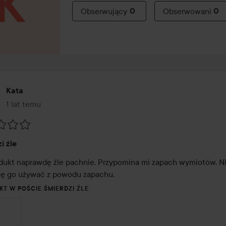
Obserwujący
0
Obserwowani
0
Kata
1 lat temu
Post został utworzony 1 lat temu
:
i źle
dukt naprawdę źle pachnie. Przypomina mi zapach wymiotów. Ni
ę go używać z powodu zapachu.
KT W POŚCIE ŚMIERDZI ŹLE