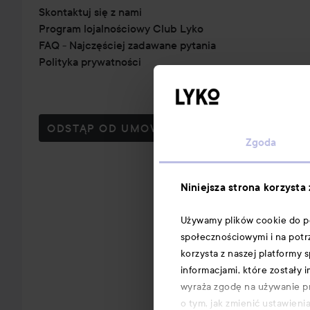
Skontaktuj się z nami
Program lojalnościowy Club Lyko
FAQ - Najczęściej zadawane pytania
Polityka prywatności
ODSTĄP OD UMOWY TUTAJ
Zgoda
Niniejsza strona korzysta
Używamy plików cookie do per
społecznościowymi i na potr
korzysta z naszej platformy
informacjami, które zostały 
wyraża zgodę na używanie pr
o tym, jak zmienić ustawieni