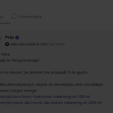
1 komentarzy
ke
świetleń
Pinja
Rola użytkownika: Obsługa klienta w Lyko.
1 lat temu
Komentarz został dodany 1 lat temu
OBSŁUGA KLIENTA W LYKO
 Kata,

uję za Twoją recenzję! 

ro mi słyszeć, że produkt nie przypadł Ci do gustu

ilka alternatywnych olejów do demakijażu, jeśli chciałabyś 
com/pl/coxir/coxir-hyaluronic-cleansing-oil-150-ml
com/pl/round-lab/round-lab-dokdo-cleansing-oil-200-ml