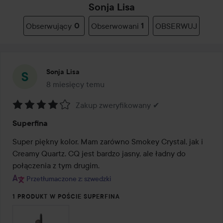
Sonja Lisa
Obserwujący
0
Obserwowani
1
OBSERWUJ
Sonja Lisa
8 miesięcy temu
Post został utworzony 8 miesięcy temu
Zakup zweryfikowany ✔
Ocena:
Superfina
4
z
Super piękny kolor. Mam zarówno Smokey Crystal, jak i 
5
Creamy Quartz. CQ jest bardzo jasny, ale ładny do 
połączenia z tym drugim.
Przetłumaczone z: szwedzki
1 PRODUKT W POŚCIE SUPERFINA