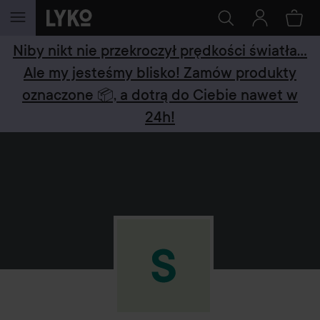
PRZEJDŹ DO TREŚCI
Niby nikt nie przekroczył prędkości światła...
Ale my jesteśmy blisko! Zamów produkty
oznaczone 📦, a dotrą do Ciebie nawet w
24h!