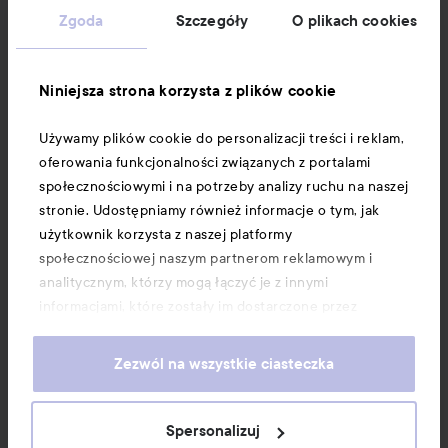
Zgoda
Szczegóły
O plikach cookies
Niniejsza strona korzysta z plików cookie
Używamy plików cookie do personalizacji treści i reklam,
oferowania funkcjonalności związanych z portalami
społecznościowymi i na potrzeby analizy ruchu na naszej
stronie. Udostępniamy również informacje o tym, jak
użytkownik korzysta z naszej platformy
społecznościowej naszym partnerom reklamowym i
analitycznym, którzy mogą łączyć je z innymi
informacjami, które zostały im dostarczone przez
użytkownika lub zebrane w wyniku korzystania z ich
usług. Użytkownik wyraża zgodę na używanie przez nas
Zezwól na wszystkie ciasteczka
plików cookie, poprzez kontynuację korzystania z naszej
strony internetowej. Informacje o tym, jak zmienić
ustawienia dotyczące plików cookie, można znaleźć w
Spersonalizuj