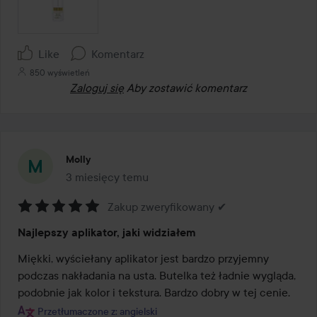
Like
Komentarz
850 wyświetleń
Zaloguj się
Aby zostawić komentarz
Molly
3 miesięcy temu
Post został utworzony 3 miesięcy temu
Zakup zweryfikowany ✔
Ocena:
Najlepszy aplikator, jaki widziałem
5
z
Miękki, wyściełany aplikator jest bardzo przyjemny 
5
podczas nakładania na usta. Butelka też ładnie wygląda, 
podobnie jak kolor i tekstura. Bardzo dobry w tej cenie.
Przetłumaczone z: angielski