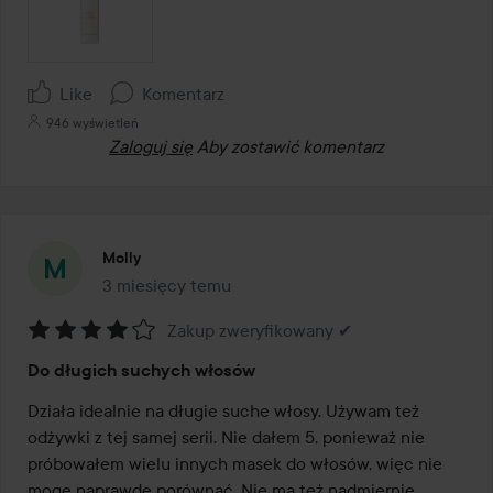
Like
Komentarz
946 wyświetleń
Zaloguj się
Aby zostawić komentarz
Molly
3 miesięcy temu
Post został utworzony 3 miesięcy temu
Zakup zweryfikowany ✔
Ocena:
Do długich suchych włosów
4
z
Działa idealnie na długie suche włosy. Używam też 
5
odżywki z tej samej serii. Nie dałem 5, ponieważ nie 
próbowałem wielu innych masek do włosów, więc nie 
mogę naprawdę porównać. Nie ma też nadmiernie 