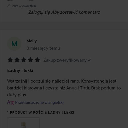
289 wyświetleń
Zaloguj się
Aby zostawić komentarz
Molly
3 miesięcy temu
Post został utworzony 3 miesięcy temu
Zakup zweryfikowany ✔
Ocena:
Ładny i lekki
5
z
Wstrząśnij i poczuj się najlepiej rano. Konsystencja jest 
5
bardziej klarowna i czysta niż Anua i Tirtir. Brak perfum to 
duży plus.
Przetłumaczone z: angielski
1 PRODUKT W POŚCIE ŁADNY I LEKKI