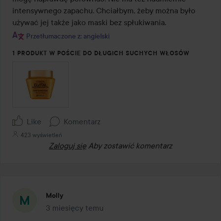
intensywnego zapachu. Chciałbym, żeby można było 
używać jej także jako maski bez spłukiwania.
Przetłumaczone z: angielski
1 PRODUKT W POŚCIE DO DŁUGICH SUCHYCH WŁOSÓW
Like
Komentarz
423 wyświetleń
Zaloguj się
Aby zostawić komentarz
Molly
3 miesięcy temu
Post został utworzony 3 miesięcy temu