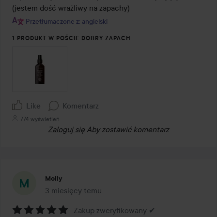
(jestem dość wrażliwy na zapachy)
Przetłumaczone z: angielski
1 PRODUKT W POŚCIE DOBRY ZAPACH
Like
Komentarz
774 wyświetleń
Zaloguj się
Aby zostawić komentarz
Molly
3 miesięcy temu
Post został utworzony 3 miesięcy temu
Zakup zweryfikowany ✔