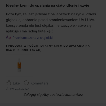
Ocena:
Idealny krem do opalania na ciało, dłonie i szyję
5
z
Poza tym, że jest jednym z najlepszych na rynku dzięki 
5
głębokiej ochronie przed promieniowaniem UV i UVA, 
konsystencja nie jest ciężka, nie szczypie, łatwo się 
aplikuje i ma ładną butelkę ;)
Przetłumaczone z: angielski
1 PRODUKT W POŚCIE IDEALNY KREM DO OPALANIA NA
CIAŁO, DŁONIE I SZYJĘ
Like
Komentarz
773 wyświetleń
Zaloguj się
Aby zostawić komentarz