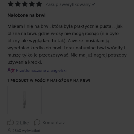
Zakup zweryfikowany ✔
Ocena:
Nałożone na brwi
5
z
Miałam linię na brwi, która była praktycznie pusta ... jak 
5
blizna na brwi, gdzie włosy nie mogą rosnąć (nie było 
blizny, ale wyglądało to tak). Zawsze musiałam ją 
wypełniać kredką do brwi. Teraz naturalne brwi wróciły i 
muszę tylko je przeczesywać. Nie ma już nagłej potrzeby 
używania kredki.
Przetłumaczone z: angielski
1 PRODUKT W POŚCIE NAŁOŻONE NA BRWI
Komentarz
2 Like
2860 wyświetleń