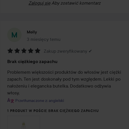
Zaloguj się
Aby zostawić komentarz
Molly
3 miesięcy temu
Post został utworzony 3 miesięcy temu
Zakup zweryfikowany ✔
Ocena:
Brak ciężkiego zapachu
5
z
Problemem większości produktów do włosów jest ciężki 
5
zapach. Ten jest doskonały pod tym względem. Lekki po 
nałożeniu i elegancka butelka. Dodatkowo odżywia 
włosy.
Przetłumaczone z: angielski
1 PRODUKT W POŚCIE BRAK CIĘŻKIEGO ZAPACHU