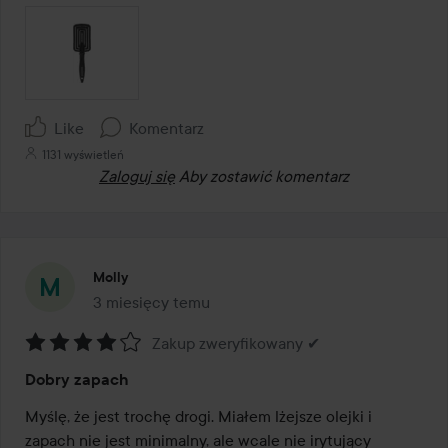
Like
Komentarz
1131 wyświetleń
Zaloguj się
Aby zostawić komentarz
Molly
3 miesięcy temu
Post został utworzony 3 miesięcy temu
Zakup zweryfikowany ✔
Ocena:
Dobry zapach
4
z
Myślę, że jest trochę drogi. Miałem lżejsze olejki i 
5
zapach nie jest minimalny, ale wcale nie irytujący 