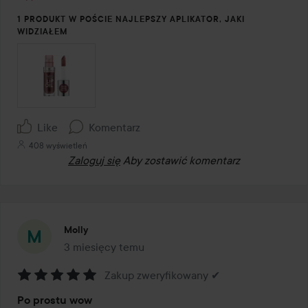
1 PRODUKT W POŚCIE NAJLEPSZY APLIKATOR, JAKI
WIDZIAŁEM
Like
Komentarz
408 wyświetleń
Zaloguj się
Aby zostawić komentarz
Molly
3 miesięcy temu
Post został utworzony 3 miesięcy temu
Zakup zweryfikowany ✔
Ocena:
Po prostu wow
5