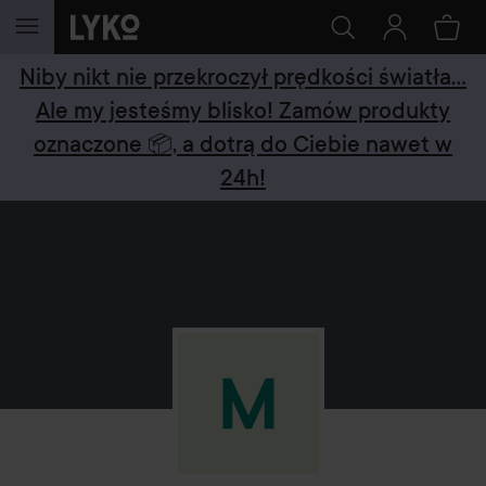
PRZEJDŹ DO TREŚCI
Niby nikt nie przekroczył prędkości światła...
Ale my jesteśmy blisko! Zamów produkty
oznaczone 📦, a dotrą do Ciebie nawet w
24h!