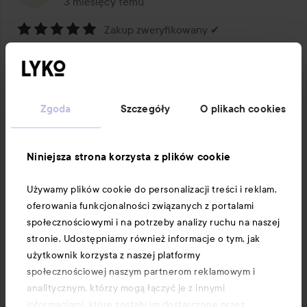
3 miesięcy temu
Post został utworzony 3 miesięcy temu
Zakup zweryfikowany ✔
Ocena:
Naprawdę dobry do rozplątywania długich włosów
5
z
Dobrze spełnia swoje zadanie. Jakość i kolor ładne. Brak 
5
ostrych końcówek na zębach grzebienia.
Zgoda
Szczegóły
O plikach cookies
Przetłumaczone z: angielski
1 PRODUKT W POŚCIE NAPRAWDĘ DOBRY DO
ROZPLĄTYWANIA DŁUGICH WŁOSÓW
Niniejsza strona korzysta z plików cookie
Używamy plików cookie do personalizacji treści i reklam,
oferowania funkcjonalności związanych z portalami
społecznościowymi i na potrzeby analizy ruchu na naszej
stronie. Udostępniamy również informacje o tym, jak
Komentarz
1 Like
użytkownik korzysta z naszej platformy
731 wyświetleń
społecznościowej naszym partnerom reklamowym i
Zaloguj się
Aby zostawić komentarz
analitycznym, którzy mogą łączyć je z innymi
informacjami, które zostały im dostarczone przez