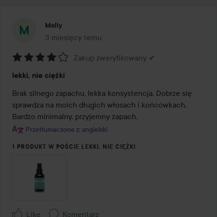
Molly
3 miesięcy temu
Post został utworzony 3 miesięcy temu
Zakup zweryfikowany ✔
Ocena:
lekki, nie ciężki
4
z
Brak silnego zapachu, lekka konsystencja. Dobrze się 
5
sprawdza na moich długich włosach i końcówkach. 
Bardzo minimalny, przyjemny zapach.
Przetłumaczone z: angielski
1 PRODUKT W POŚCIE LEKKI, NIE CIĘŻKI
Like
Komentarz