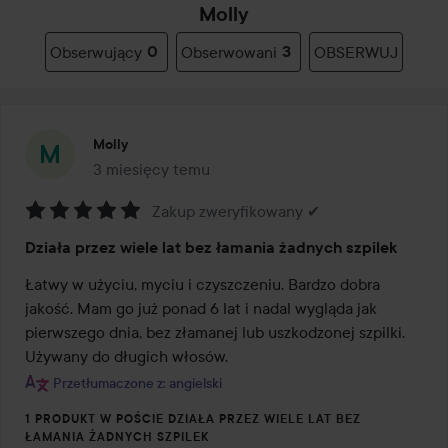
Molly
Obserwujący
0
Obserwowani
3
OBSERWUJ
Molly
3 miesięcy temu
Post został utworzony 3 miesięcy temu
Zakup zweryfikowany ✔
Ocena:
Działa przez wiele lat bez łamania żadnych szpilek
5
z
Łatwy w użyciu, myciu i czyszczeniu. Bardzo dobra 
5
jakość. Mam go już ponad 6 lat i nadal wygląda jak 
pierwszego dnia, bez złamanej lub uszkodzonej szpilki. 
Używany do długich włosów.
Przetłumaczone z: angielski
1 PRODUKT W POŚCIE DZIAŁA PRZEZ WIELE LAT BEZ
ŁAMANIA ŻADNYCH SZPILEK