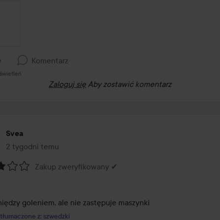
e
Komentarz
świetleń
Zaloguj się
Aby zostawić komentarz
Svea
2 tygodni temu
Post został utworzony 2 tygodni temu
Zakup zweryfikowany ✔
:
między goleniem, ale nie zastępuje maszynki
tłumaczone z: szwedzki