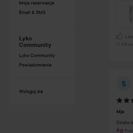
Moje rezerwacje
Email & SMS
Lik
Lyko
Community
975 wy
Lyko Community
Powiadomienia
Wyloguj się
Ocena
Mja
3
z
Działa 
5
Prze