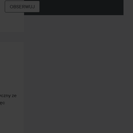
OBSERWUJ
czny ze 
ęc 