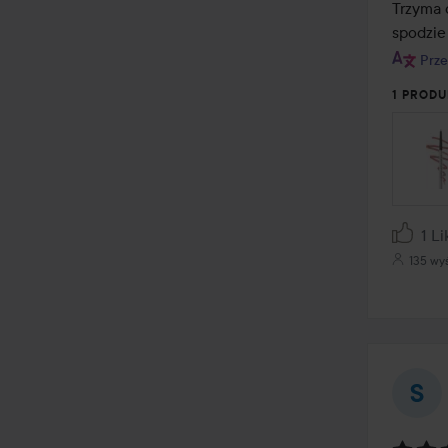
z
Trzyma 
5
spodzie
Prze
1 PRODU
1 Li
135 wy