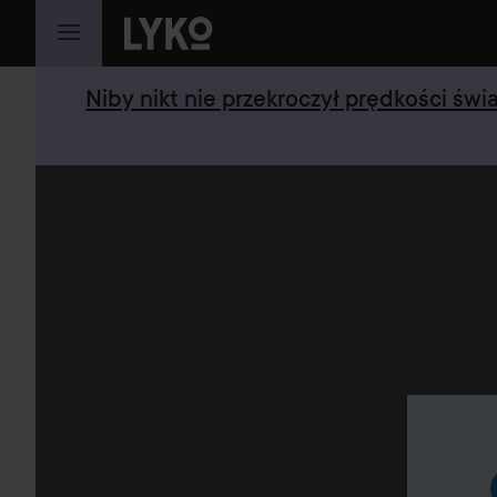
PRZEJDŹ DO TREŚCI
Niby nikt nie przekroczył prędkości św