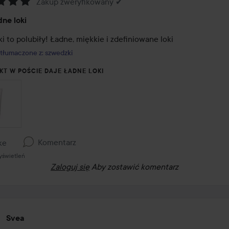
Zakup zweryfikowany ✔
:
dne loki
i to polubiły! Ładne, miękkie i zdefiniowane loki
tłumaczone z: szwedzki
KT W POŚCIE DAJE ŁADNE LOKI
Komentarz
ke
yświetleń
Zaloguj się
Aby zostawić komentarz
Svea