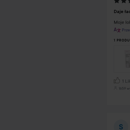
Ocena
Daje ła
5
z
Moje lok
5
Prze
1 PRODU
1 Li
1659 w