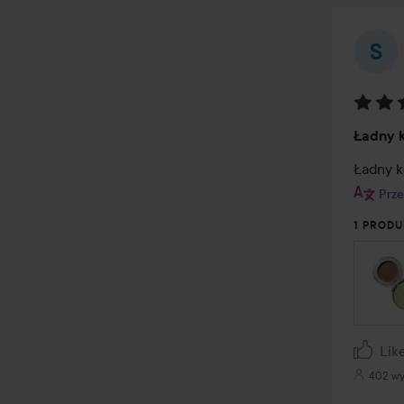
Ocena
Ładny k
4
z
Ładny ko
5
Prze
1 PRODU
Lik
402 wy