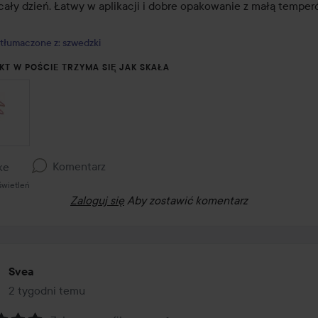
cały dzień. Łatwy w aplikacji i dobre opakowanie z małą temper
tłumaczone z: szwedzki
KT W POŚCIE TRZYMA SIĘ JAK SKAŁA
Komentarz
ke
świetleń
Zaloguj się
Aby zostawić komentarz
Svea
2 tygodni temu
Post został utworzony 2 tygodni temu