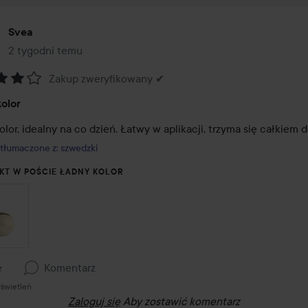
Svea
2 tygodni temu
Post został utworzony 2 tygodni temu
Zakup zweryfikowany ✔
:
olor
lor, idealny na co dzień. Łatwy w aplikacji, trzyma się całkiem 
tłumaczone z: szwedzki
KT W POŚCIE ŁADNY KOLOR
e
Komentarz
świetleń
Zaloguj się
Aby zostawić komentarz