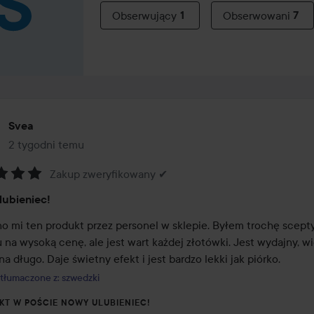
Obserwujący
1
Obserwowani
7
Svea
2 tygodni temu
Post został utworzony 2 tygodni temu
Zakup zweryfikowany ✔
:
ubieniec!
o mi ten produkt przez personel w sklepie. Byłem trochę scepty
 na wysoką cenę, ale jest wart każdej złotówki. Jest wydajny, wi
na długo. Daje świetny efekt i jest bardzo lekki jak piórko.
tłumaczone z: szwedzki
KT W POŚCIE NOWY ULUBIENIEC!