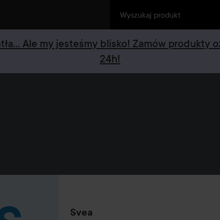
iatła... Ale my jesteśmy blisko! Zamów produkty 
24h!
Svea