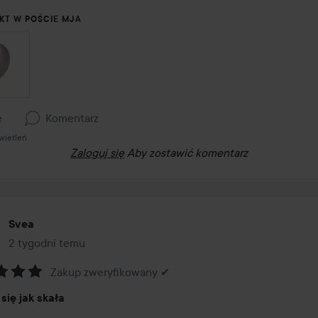
KT W POŚCIE MJA
e
Komentarz
wietleń
Zaloguj się
Aby zostawić komentarz
Svea
2 tygodni temu
Post został utworzony 2 tygodni temu
Zakup zweryfikowany ✔
:
się jak skała