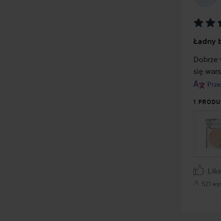
Ocena
Ładny 
4
z
Dobrze w
5
się wars
Prze
1 PRODU
Lik
521 wy