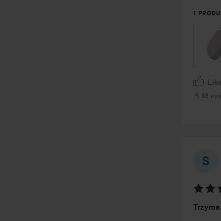
1 PRODU
Lik
88 wyś
Ocena
Trzyma 
5