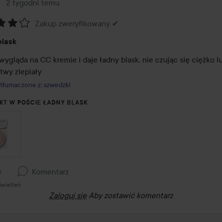
2 tygodni temu
Post został utworzony 2 tygodni temu
Zakup zweryfikowany ✔
:
blask
ygląda na CC kremie i daje ładny blask, nie czując się ciężko lu
twy zlepiały
tłumaczone z: szwedzki
KT W POŚCIE ŁADNY BLASK
e
Komentarz
świetleń
Zaloguj się
Aby zostawić komentarz