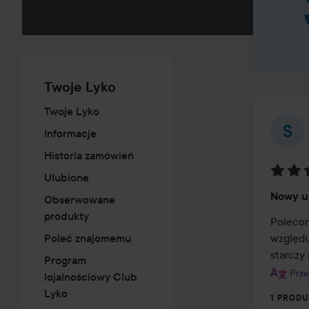
Twoje Lyko
Twoje Lyko
Informacje
Historia zamówień
Ulubione
Ocena
Nowy ul
Obserwowane
5
produkty
z
Polecon
5
względu
Poleć znajomemu
starczy 
Program
Prze
lojalnościowy Club
Lyko
1 PRODU