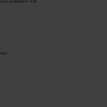
bionym podkładem 🤌🏼
tarz