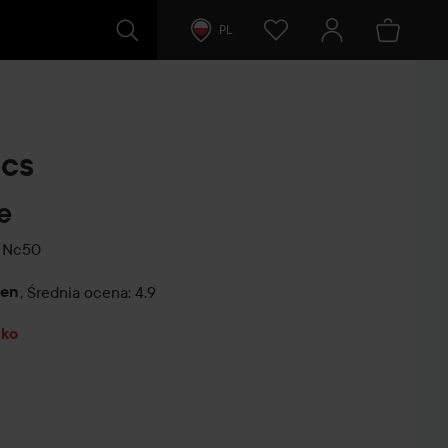
PL
cs
e
Nc50
cen
,
Średnia ocena: 4.9
tarze
yko