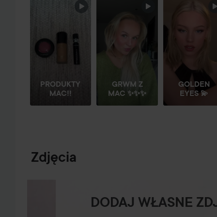
POMIŃ SEKCJĘ
PRODUKTY
GRWM Z
GOLDEN
MAC!!
MAC ✨✨✨
EYES 💫
Zdjęcia
DODAJ WŁASNE ZD