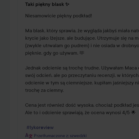
Taki piękny blask ✨
4
z
Niesamowicie piękny podkład!

5
Ma blask, który sprawia, że wygląda jakbyś miała nat
krycie jako lżejsze, ale budujące. Utrzymuje się na m
(zwykle utrwalam go pudrem) i nie osiada w drobnych 
pięknie, gdy go używam. 🫶

Jednak odcienie są trochę trudne. Używałam Maca d
swój odcień, ale po przeczytaniu recenzji, w których
odcienie w tym są ciemniejsze, kupiłam jaśniejszy niż
trochę za ciemny.

Cena jest również dość wysoka, chociaż podkład jes
Ale to i odcienie sprawiają, że ocena wynosi 4/5 🌟

#lykoreview
Przetłumaczone z: szwedzki