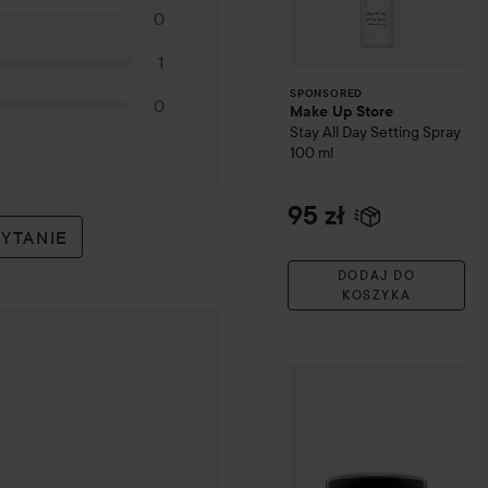
0
1
SPONSORED
0
Make Up Store
Stay All Day Setting Spray
100 ml
95 zł
PYTANIE
DODAJ DO
KOSZYKA
Club Lyko -25%
MAC Cosm
 temu