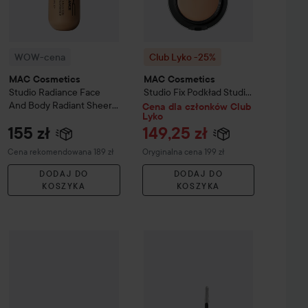
WOW-cena
Club Lyko -25%
MAC Cosmetics
MAC Cosmetics
Studio Radiance Face
Studio Fix
Podkład Studio
And Body Radiant Sheer
Fix Tech Cream To
Cena dla członków Club
Lyko
Foundation
C 2
Powder Foundation
NW15
155 zł
149,25 zł
Zalecana cena 189 zł
Cena regularna 199 zł
Cena rekomendowana 189 zł
Oryginalna cena 199 zł
DODAJ DO
DODAJ DO
KOSZYKA
KOSZYKA
Cena dla 
147 zł
etics
Club Lyko -25%
Mineralize Skinfinish / Natural Powder
MAC Cosmetics
Club Lyko -25%
Kremowy cień do powiek Pro 
Light Plus
MAC Cosmetics
Ma
Cena regularna 196 