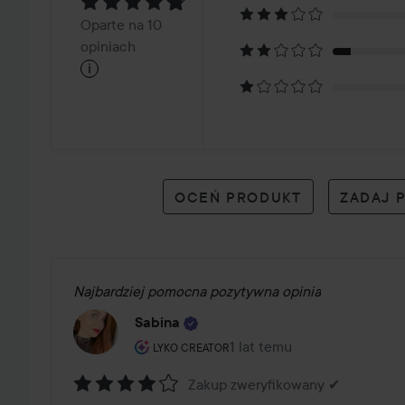
4.9
Oparte
Oparte na 10
na
opiniach
i
10
opiniach
OCEŃ PRODUKT
ZADAJ 
Najbardziej pomocna pozytywna opinia
Sabina
Rola użytkownika: Lyko Creator.
1 lat temu
Post został utworzony 1 lat
LYKO CREATOR
Zakup zweryfikowany ✔
Ocena: