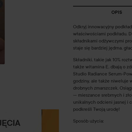
OPIS
Odkryj innowacyjny podkład
właściwościami podkładu. Dz
składnikami odżywczymi prod
staje się bardziej jędrna, gł
Składniki, takie jak 10% rozt
także witamina E, dbają o zd
Studio Radiance Serum-Power
godziny, ale także niweluje
drobnych zmarszczek. Osiągn
— mieszance srebrnych i zł
unikalnych odcieni jasnej i c
podkreśli Twoją urodę!
Sposób użycia:
JĘCIA