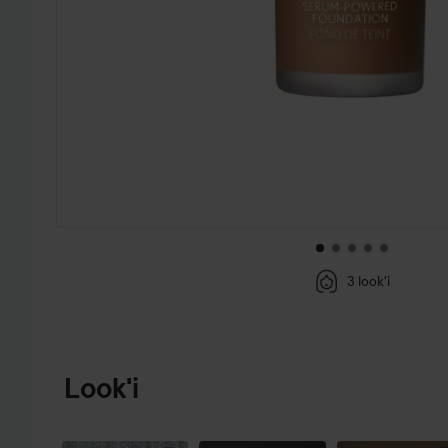
3 look'i
PRZEJDŹ DO INFORMACJE O PRODUKCIE
Look'i