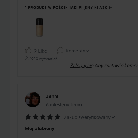
1 PRODUKT W POŚCIE TAKI PIĘKNY BLASK ✨
Komentarz
9 Like
1920 wyświetleń
Zaloguj się
Aby zostawić komen
Jenni
6 miesięcy temu
Post został utworzony 6 miesięcy temu
Zakup zweryfikowany ✔
Ocena:
Mój ulubiony
5