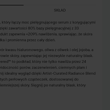
SKŁAD
, który łączy moc pielęgnującego serum z korygującymi
ięki zawartości 80% bazy pielęgnacyjnej z 33
ukt zapewnia +209% nawilżenia, sprawiając, że skóra
adka i promienna przez cały dzień.
wór kwasu hialuronowego, oliwa z oliwek i olej jojoba, a
rowie skóry, zapewniając jej niezwykle naturalny blask.
ed™ to podkład, który nie tylko nawilża przez 24
 widoczność porów, zaczerwienień, ciemnych plam i
ij idealny wygląd dzięki Artist-Curated Radiance Blend
otych perłowych cząsteczek, dostosowanej do
iemniejszej skóry. Sięgnij po naturalny blask, który