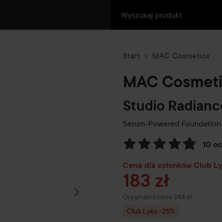
Start
MAC Cosmetics
MAC Cosmeti
Studio Radianc
Serum-Powered Foundation
10 o
Przejdź do Recenzje i komen
Cena dla członków Club L
183 zł
Cena regularna 244 zł
Oryginalna cena 244 zł
Club Lyko -25%