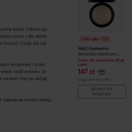
uralny blask. Odczytuję 
iejscu przez cały dzień 
Club Lyko -25%
liniach. Czuję się tak 
MAC Cosmetics
Mineralize Skinfinish /
Natural Powder
Light Plus
Cena dla członków Club
użo wcześniej i znam 
Lyko
147 zł
 wiele osób mówiło, że 
 zwykle i był on wciąż 
Cena regularna 196 zł
Oryginalna cena 196 zł
DODAJ DO
KOSZYKA
t naprawdę bardzo ładny. 