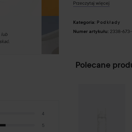
-Nałóż na twarz za pomocą p
Przeczytaj więcej
-Rozetrzyj lub wblenduj pro
Podkłady
Kategoria
:
30 ml
2338-673
Numer artykułu
:
 lub
skać.
Polecane prod
Make Up Store
S
SPONSORED
4
5