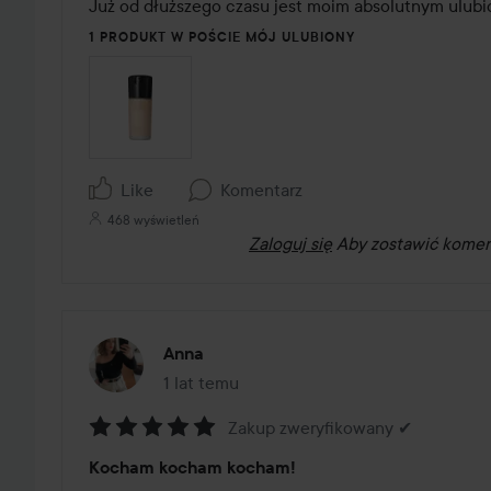
z
Już od dłuższego czasu jest moim absolutnym ulu
5
1 PRODUKT W POŚCIE MÓJ ULUBIONY
Like
Komentarz
468 wyświetleń
Zaloguj się
Aby zostawić komen
Anna
1 lat temu
Post został utworzony 1 lat temu
Zakup zweryfikowany ✔
Ocena:
Kocham kocham kocham!
5