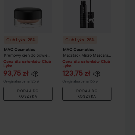
Club Lyko -25%
Club Lyko -25%
MAC Cosmetics
MAC Cosmetics
Kremowy cień do powiek
Macstack Micro Mascara
Pro Longwear Paint Pot
Black Stack
Cena dla członków Club
Cena dla członków Club
Lyko
Lyko
Painterly
93,75 zł
123,75 zł
Cena regularna 125 zł
Cena regularna 165 zł
Oryginalna cena 125 zł
Oryginalna cena 165 zł
DODAJ DO
DODAJ DO
KOSZYKA
KOSZYKA