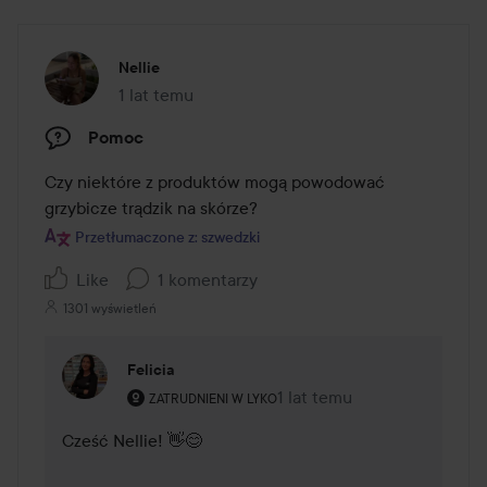
Nellie
1 lat temu
Post został utworzony 1 lat temu
Pomoc
Czy niektóre z produktów mogą powodować 
grzybicze trądzik na skórze?
Przetłumaczone z: szwedzki
Like
1 komentarzy
1301 wyświetleń
Felicia
Rola użytkownika: Zatrudnieni w Lyko.
1 lat temu
Komentarz został dodany 1 
ZATRUDNIENI W LYKO
Cześć Nellie! 👋😊
