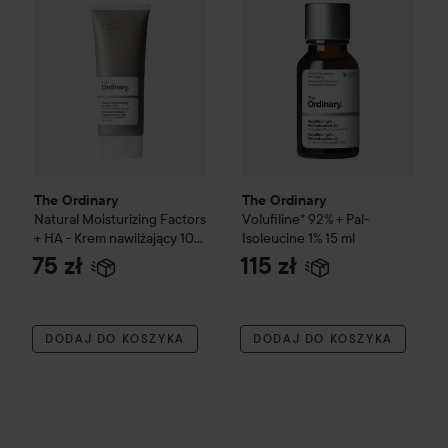
The Ordinary
The Ordinary
Natural Moisturizing Factors
Volufiline* 92% + Pal-
+ HA - Krem nawilżający
100
Isoleucine 1%
15 ml
ml
75 zł
115 zł
DODAJ DO KOSZYKA
DODAJ DO KOSZYKA