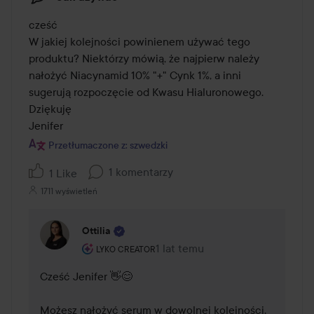
cześć

W jakiej kolejności powinienem używać tego 
produktu? Niektórzy mówią, że najpierw należy 
nałożyć Niacynamid 10% "+" Cynk 1%, a inni 
sugerują rozpoczęcie od Kwasu Hialuronowego. 
Dziękuję

Jenifer
Przetłumaczone z: szwedzki
1 komentarzy
1 Like
1711 wyświetleń
Ottilia
Rola użytkownika: Lyko Creator.
1 lat temu
Komentarz został dodany 1 lat 
LYKO CREATOR
Cześć Jenifer 👋😊

Możesz nałożyć serum w dowolnej kolejności, 