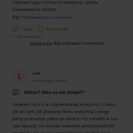
Zawiera 11 aminokwasów, fosfolipidy, kwasy tłuszczowe
z
Używam tego od trzech miesięcy i działa 
alfa/beta/gamma, trójglicerydy, sterole i estry steroli,
5
niesamowicie dobrze 
glicerynę, prekursory ceramidów, mocznik, sacharydy, sód
Przetłumaczone z: norweski
PCA i kwas hialuronowy. Sprawia, że skóra jest
Komentarz
natychmiastowo nawilżona, a przy ciągłym stosowaniu
1 Like
rezultaty staną się trwałe.
867 wyświetleń
Zaloguj się
Aby zostawić komentarz
Właściwości:
nawilżenie skóry
ochrona skóry
Lina
Sposób użycia:
6 miesięcy temu
Post został utworzony 6 miesięcy temu
Nakładać po serum w zależności od potrzeb.
Silikon? Albo co się dzieje??
Lyko jest oficjalnym dystrybutorem produktów The
Używam tych 3 w odpowiedniej kolejności i ilości, 
Ordinary
ale po tym, jak pozwolę temu wyschnąć, mogę 
jakby przesunąć palce po skórze i to schodzi w ten 
30 ml
sam sposób, co martwy naskórek pod prysznicem, 
po prostu się zsuwa, wcześniej nie miałem tego 