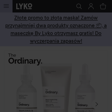
PRZEJDŹ DO TREŚCI
Złote promo to złota maska! Zamów
przynajmniej dwa produkty oznaczone 📦, a
maseczkę By Lyko otrzymasz gratis! Do
wyczerpania zapasów!
POMIŃ SEKCJĘ