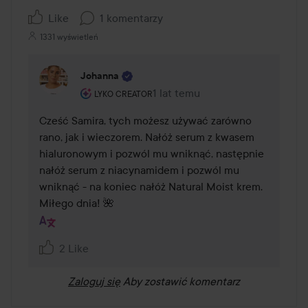
Like
1 komentarzy
1331 wyświetleń
Johanna
Rola użytkownika: Lyko Creator.
1 lat temu
Komentarz został dodany 1 lat 
LYKO CREATOR
Cześć Samira, tych możesz używać zarówno 
rano, jak i wieczorem. Nałóż serum z kwasem 
hialuronowym i pozwól mu wniknąć, następnie 
nałóż serum z niacynamidem i pozwól mu 
wniknąć - na koniec nałóż Natural Moist krem. 

Miłego dnia! 🌺
2 Like
Zaloguj się
Aby zostawić komentarz