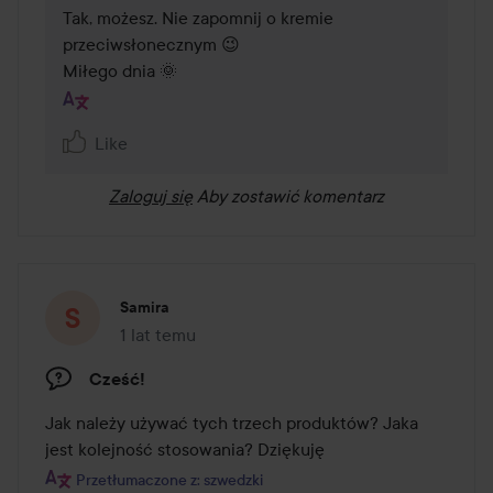
Tak, możesz. Nie zapomnij o kremie 
przeciwsłonecznym 😉

Miłego dnia 🌞
Like
Zaloguj się
Aby zostawić komentarz
Samira
1 lat temu
Post został utworzony 1 lat temu
Cześć!
Jak należy używać tych trzech produktów? Jaka 
jest kolejność stosowania? Dziękuję
Przetłumaczone z: szwedzki