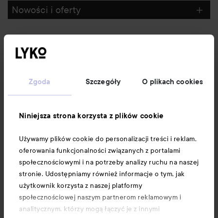
Nowości i oferty
Obserwuj nas
Obsługa klienta
Zgoda
Szczegóły
O plikach cookies
Informacje
Niniejsza strona korzysta z plików cookie
Używamy plików cookie do personalizacji treści i reklam,
Pobierz aplikację Lyko
oferowania funkcjonalności związanych z portalami
społecznościowymi i na potrzeby analizy ruchu na naszej
stronie. Udostępniamy również informacje o tym, jak
użytkownik korzysta z naszej platformy
społecznościowej naszym partnerom reklamowym i
analitycznym, którzy mogą łączyć je z innymi