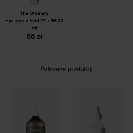
The Ordinary
Hyaluronic Acid 2% + B5
30
ml
55 zł
Polecane produkty
The Ordinary
Hyaluronic Acid
Campaign 25%
Scandinavian Soap Factory
Blomst
SPONSORED