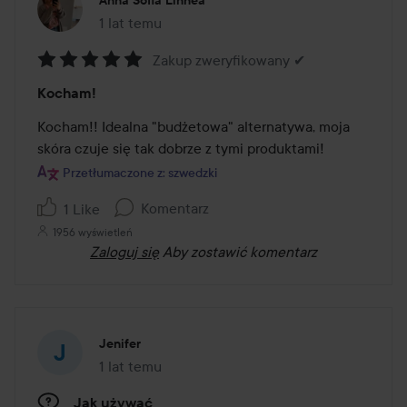
1 lat temu
Post został utworzony 1 lat temu
Zakup zweryfikowany ✔
Ocena:
Kocham!
5
z
Kocham!! Idealna "budżetowa" alternatywa, moja 
5
skóra czuje się tak dobrze z tymi produktami! 
Przetłumaczone z: szwedzki
Komentarz
1 Like
1956 wyświetleń
Zaloguj się
Aby zostawić komentarz
Jenifer
1 lat temu
Post został utworzony 1 lat temu
Jak używać