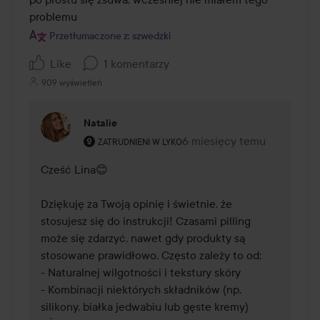
problemu
Przetłumaczone z: szwedzki
Like
1 komentarzy
909 wyświetleń
Natalie
Rola użytkownika: Zatrudnieni w Lyko.
6 miesięcy temu
Komentarz został dodany 6
ZATRUDNIENI W LYKO
Cześć Lina😊

Dziękuję za Twoją opinię i świetnie, że 
stosujesz się do instrukcji! Czasami pilling 
może się zdarzyć, nawet gdy produkty są 
stosowane prawidłowo. Często zależy to od:

- Naturalnej wilgotności i tekstury skóry

- Kombinacji niektórych składników (np. 
silikony, białka jedwabiu lub gęste kremy)
