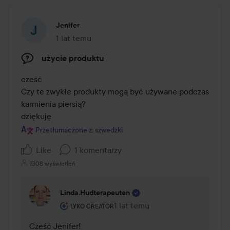
Jenifer
1 lat temu
Post został utworzony 1 lat temu
użycie produktu
cześć

Czy te zwykłe produkty mogą być używane podczas 
karmienia piersią?

dziękuję
Przetłumaczone z: szwedzki
Like
1 komentarzy
1308 wyświetleń
Linda.hudterapeuten
Rola użytkownika: Lyko Creator.
1 lat temu
Komentarz został dodany 1 lat 
LYKO CREATOR
Cześć Jenifer!
