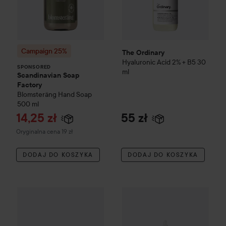
Campaign 25%
The Ordinary
Hyaluronic Acid 2% + B5
30
SPONSORED
ml
Scandinavian Soap
Factory
Blomsteräng
Hand Soap
500 ml
Cena promocyjna
14,25 zł
55 zł
Cena regularna 19 zł
Oryginalna cena 19 zł
DODAJ DO KOSZYKA
DODAJ DO KOSZYKA
The Ordinary
165 zł
Glycolic Acid 7%
The Ordinary
Slow Down Aging Trio
Bez ceny pakietu: 169 zł