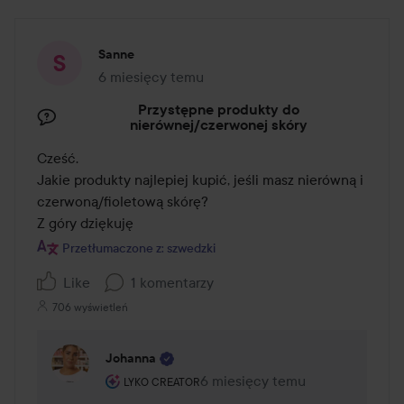
Sanne
6 miesięcy temu
Post został utworzony 6 miesięcy temu
Przystępne produkty do
nierównej/czerwonej skóry
Cześć. 

Jakie produkty najlepiej kupić, jeśli masz nierówną i 
czerwoną/fioletową skórę? 

Z góry dziękuję
Przetłumaczone z: szwedzki
Like
1 komentarzy
706 wyświetleń
Johanna
Rola użytkownika: Lyko Creator.
6 miesięcy temu
Komentarz został dodany 6 mie
LYKO CREATOR