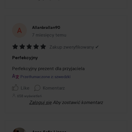
Allanbrallan90
7 miesięcy temu
Post został utworzony 7 miesięcy temu
Zakup zweryfikowany ✔
Ocena:
Perfekcyjny
5
z
Perfekcyjny prezent dla przyjaciela
5
Przetłumaczone z: szwedzki
Like
Komentarz
658 wyświetleń
Zaloguj się
Aby zostawić komentarz
Anna Sofia Linnea