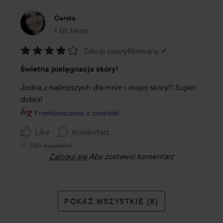
Carola
1 lat temu
Post został utworzony 1 lat temu
Zakup zweryfikowany ✔
Ocena:
Świetna pielęgnacja skóry!
4
z
Jedna z najlepszych dla mnie i mojej skóry!! Super 
5
dobra!
Przetłumaczone z: szwedzki
Like
Komentarz
1343 wyświetleń
Zaloguj się
Aby zostawić komentarz
POKAŻ WSZYSTKIE (8)