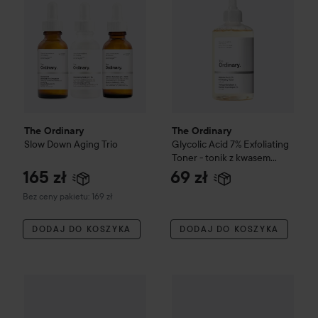
The Ordinary
The Ordinary
Slow Down Aging Trio
Glycolic Acid 7% Exfoliating
Toner - tonik z kwasem
glikolowym
240 ml
165 zł
69 zł
Bez ceny pakietu: 169 zł
DODAJ DO KOSZYKA
DODAJ DO KOSZYKA
The Ordinary
Natural Moisturizing Factors + HA - Krem nawi
The Ordinary
Volufiline* 92% 