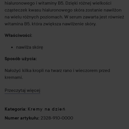
hialuronowego i witaminy B5. Dzięki różnej wielkości
cząsteczek kwasu hialuronowego skóra zostanie nawilżon
na wielu różnych poziomach. W serum zawarta jest również
witamina B5, która zwiększa nawilżenie skóry.
Właściwości:
nawilża skórę
Sposób użycia:
Nałożyć kilka kropli na twarz rano i wieczorem przed
kremami.
30ml
Przeczytaj więcej
Lyko jest oficjalnym dystrybutorem produktów The
Ordinary
Kremy na dzień
Kategoria
:
2328-910-0000
Numer artykułu
:
30 ml