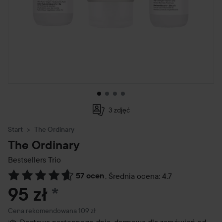
3 zdjęć
Start
The Ordinary
The Ordinary
Bestsellers Trio
57 ocen
,
Średnia ocena: 4.7
Przejdź do Recenzje i komentarze
95 zł
*
Zalecana cena 109 zł
Cena rekomendowana 109 zł