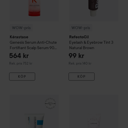
WOW-pris
WOW-pris
Kérastase
RefectoCil
Genesis
Serum Anti-Chute
Eyelash & Eyebrow Tint
3
Fortifiant Scalp Serum
90
Natural Brown
ml
564 kr
99 kr
Rekommenderat pris 752 kr
Rekommenderat pris 140 kr
Rek. pris 752 kr
Rek. pris 140 kr
KÖP
KÖP
161 kr
WOW-pris
La Roche-Posay
Balm B5+
WOW-pris
100 ml
Lumene
CC
Color C
Rekommenderat pris 242 kr