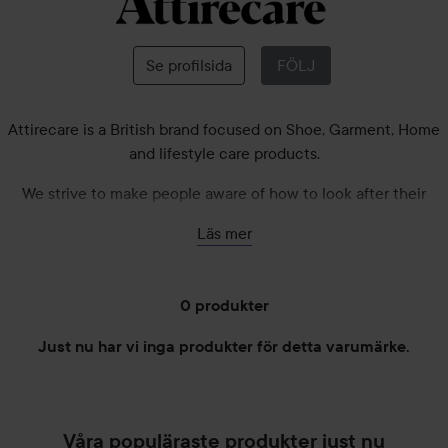
Attirecare
Se profilsida
FÖLJ
Attirecare is a British brand focused on Shoe, Garment, Home
and lifestyle care products.
We strive to make people aware of how to look after their
favourite things and spaces, bringing together sustainably
Läs mer
sourced, harmless ingredients and professionally blending to
create products that people enjoy using as much as any
other activity.
0 produkter
We use organic ingredients and no harsh chemicals to create
Just nu har vi inga produkter för detta varumärke.
all our formulas, ensuring they are environmentally friendly,
HOPPA TILL FILTRERA
ethically made, biodegradable and do exactly what they say
on the label.
Våra populäraste produkter just nu
Attirecare products are designed with people in mind, to be