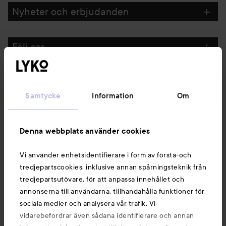
Nyheter och erbjudanden
Följ oss
Kundservice
Samtycke
Information
Om
Information
Denna webbplats använder cookies
Du kanske också gillar
Vi använder enhetsidentifierare i form av första-och
tredjepartscookies, inklusive annan spårningsteknik från
tredjepartsutövare, för att anpassa innehållet och
annonserna till användarna, tillhandahålla funktioner för
sociala medier och analysera vår trafik. Vi
vidarebefordrar även sådana identifierare och annan