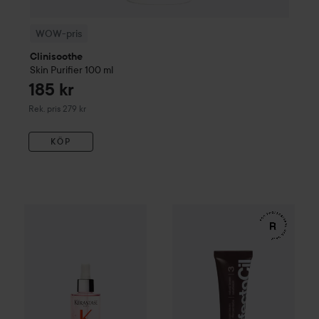
WOW-pris
Clinisoothe
Skin Purifier
100 ml
185 kr
Rekommenderat pris 279 kr
Rek. pris 279 kr
KÖP
WOW-pris
Kérastase
Genesis
Serum Anti-Chute Fortifiant S
WOW-pris
RefectoCil
Eyelash 