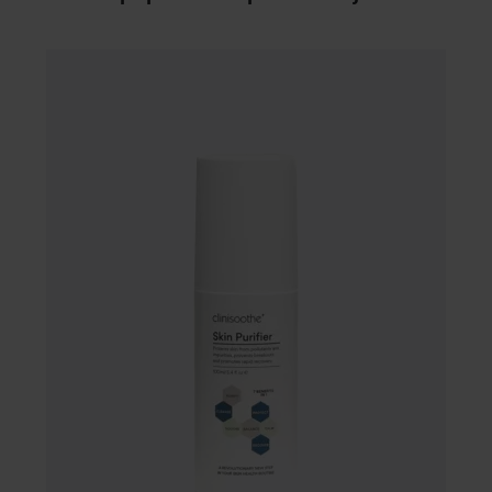
an extension of a person’s lifestyle.
“Along with the rise of mass-produced products in all sectors,
came a lack of concern for care products. However, as we
become more conscious of what we buy and how we live our
lives, we hope people will use our products to look after their
things once more.”
185 kr
WOW-pris
Clinisoothe
Skin Purifier
100 ml
Rekommenderat pris 279 kr