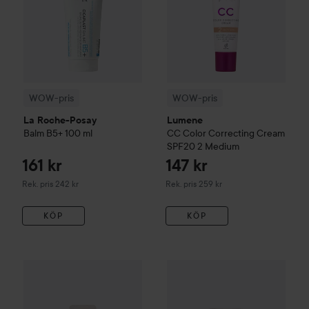
WOW-pris
WOW-pris
La Roche-Posay
Lumene
Balm B5+
100 ml
CC
Color Correcting Cream
SPF20
2 Medium
161 kr
147 kr
Rekommenderat pris 242 kr
Rekommenderat pris 259 kr
Rek. pris 242 kr
Rek. pris 259 kr
KÖP
KÖP
WOW-pris
Beauty of Joseon
Revive Eye Serum: Ginseng+Ret
WOW-pris
Beauty of Joseon
Re