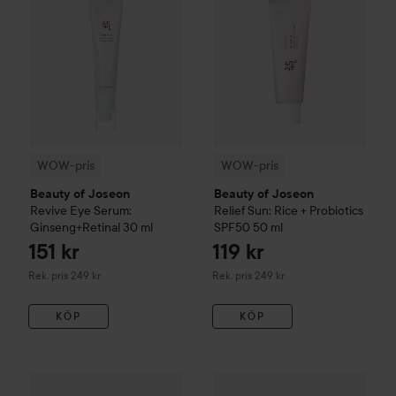
WOW-pris
WOW-pris
Beauty of Joseon
Beauty of Joseon
Revive Eye Serum:
Relief Sun: Rice + Probiotics
Ginseng+Retinal
30 ml
SPF50
50 ml
151 kr
119 kr
Rekommenderat pris 249 kr
Rekommenderat pris 249 kr
Rek. pris 249 kr
Rek. pris 249 kr
KÖP
KÖP
Biodance
Bio-Collagen Real Deep Mask
The Ordinary
34 g
Glycolic Acid 7%
89 kr