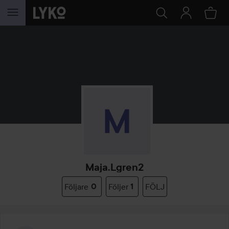
HOPPA TILL INNEHÅLLET
Maja.lgren2
Följare
0
Följer
1
FÖLJ