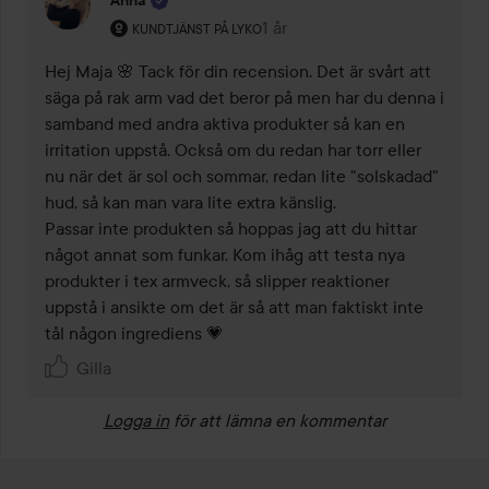
Användarens roll: Kundtjänst på Lyko.
1 år
Kommentaren lades 1 år
KUNDTJÄNST PÅ LYKO
Hej Maja 🌸 Tack för din recension. Det är svårt att 
säga på rak arm vad det beror på men har du denna i 
samband med andra aktiva produkter så kan en 
irritation uppstå. Också om du redan har torr eller 
nu när det är sol och sommar, redan lite "solskadad" 
hud, så kan man vara lite extra känslig. 

Passar inte produkten så hoppas jag att du hittar 
något annat som funkar. Kom ihåg att testa nya 
produkter i tex armveck, så slipper reaktioner 
uppstå i ansikte om det är så att man faktiskt inte 
tål någon ingrediens 💗
Gilla
Logga in
för att lämna en kommentar