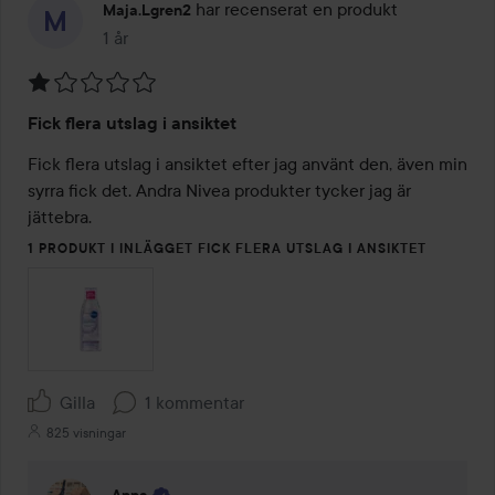
har recenserat en produkt
Maja.lgren2
1 år
Inlägget skapades 1 år
Betyg:
Fick flera utslag i ansiktet
1
av
Fick flera utslag i ansiktet efter jag använt den, även min 
5
syrra fick det. Andra Nivea produkter tycker jag är 
jättebra.
1 PRODUKT I INLÄGGET FICK FLERA UTSLAG I ANSIKTET
Gilla
1 kommentar
825 visningar
Anna