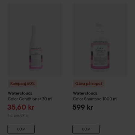
Reapris
Gåva på köpet
Waterclouds
35,60 kr
Co
Kampanj 60%
Waterclouds
Color
Conditioner
70 ml
Tidigare pris 89 kr
Kampanj 60%
Gåva på köpet
Waterclouds
Waterclouds
Color
Conditioner
70 ml
Color
Shampoo
1000 ml
Reapris
35,60 kr
599 kr
Tidigare pris 89 kr
Tid. pris 89 kr
KÖP
KÖP