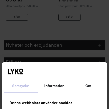
Utan paketpris: 898,50 kr
Utan paketpris: 1 097,50 kr
KÖP
KÖP
Nyheter och erbjudanden
Följ oss
Kundservice
Samtycke
Information
Om
Information
Denna webbplats använder cookies