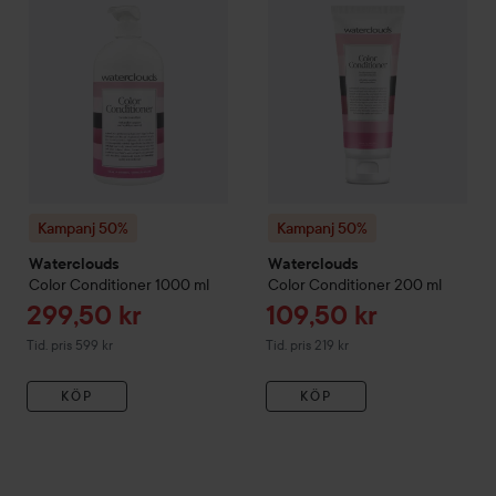
Kampanj 50%
Kampanj 50%
Waterclouds
Waterclouds
Color
Conditioner
1000 ml
Color
Conditioner
200 ml
Reapris
Reapris
299,50 kr
109,50 kr
Tidigare pris 599 kr
Tidigare pris 219 kr
Tid. pris 599 kr
Tid. pris 219 kr
KÖP
KÖP