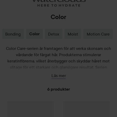
Color
Bonding
Color
Detox
Moist
Motion Care
Color Care-serien är framtagen för att verka skonsam och
vårdande för färgat hår. Produkterna stimulerar
keratinfibrerna, vilket återbygger och skyddar håret mot
slitage för ett starkare och glansigare resultat. Serien
innehåller havtorn som tillför omega 7 och glans till håret.
Läs mer
Regelbunden användning förlänger hållbarheten på
hårfärgen och stärker hårets hälsa, vilket ger ett friskt och
6 produkter
strålande utseende.
Reapris
HOPPA TILL FILTRERA
299,50 k
Kampanj 50%
Waterclouds
Color
Kampanj 50%
Conditioner
1000 ml
Waterclouds
Col
Tidigare pris 599 