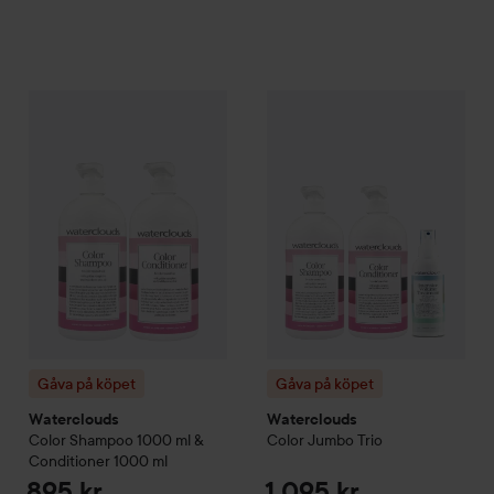
Gåva på köpet
Waterclouds
Color
Gåva på köpet
Shampoo 1000 ml & Conditi
Waterclouds
Co
Gåva på köpet
Gåva på köpet
Waterclouds
Waterclouds
Color
Shampoo 1000 ml &
Color Jumbo Trio
Conditioner 1000 ml
895 kr
1 095 kr