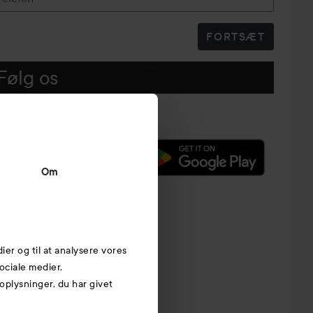
FORTSÆT
Følg os
Om
dier og til at analysere vores
ociale medier,
plysninger, du har givet