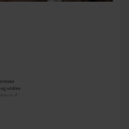
tentiske
d og unikke
alance af
.
n genial
tyrke og