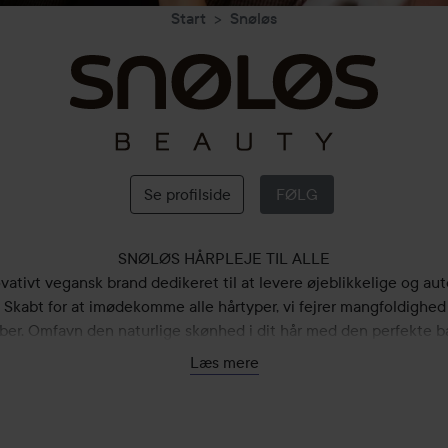
Start
Snøløs
Snøløs
Se profilside
FØLG
SNØLØS HÅRPLEJE TIL ALLE
vativt vegansk brand dedikeret til at levere øjeblikkelige og au
. Skabt for at imødekomme alle hårtyper, vi fejrer mangfoldighe
er. Omfavn den naturlige skønhed i dit hår med den perfekte b
fugt, næring og nuance, der sikrer strålende hårkvalitet og glans
Læs mere
et af SNØLØS finder du den innovative Vegan-Protein Complex, e
ens der reparerer beskadiget hår, øger tykkelsen og bidrager til s