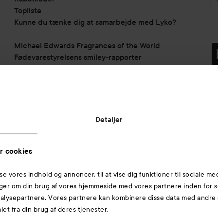
Topliste
Kunne du tænke dig at samarbejde med Lyko?
Michael Edwards Fragrances of the World
Fødevarestyrelsens smiley-rapporter
Virksomhedsinformation:
Lyko Denmark ApS
c/o Grant Thornton
Lautrupsgade 11
Detaljer
2100 København Ø
Denmark
CVR nr.: 40753613
r cookies
sse vores indhold og annoncer, til at vise dig funktioner til sociale me
Mere at udforske
inger om din brug af vores hjemmeside med vores partnere inden for s
lysepartnere. Vores partnere kan kombinere disse data med andre o
Amika
et fra din brug af deres tjenester.