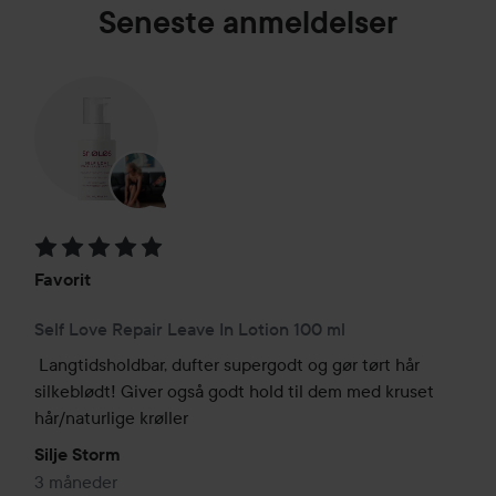
t. Tag med på en skønhedsrejse med SNØLØS, stolt designet og
Seneste anmeldelser
i hjertet af Skandinavien.
Bedømmelse: 5 ud af 5
Favorit
Self Love Repair Leave In Lotion 100 ml
Langtidsholdbar, dufter supergodt og gør tørt hår 
silkeblødt! Giver også godt hold til dem med kruset 
hår/naturlige krøller
Silje Storm
3 måneder