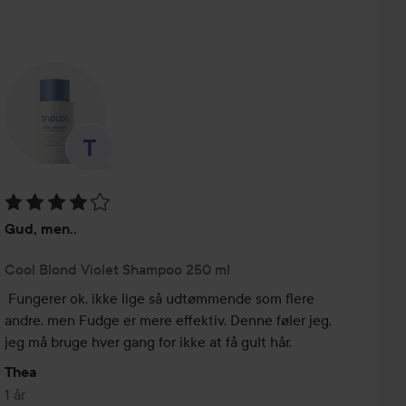
 produceret
Bedømmelse: 4 ud af 5
Gud, men..
Cool Blond Violet Shampoo 250 ml
Fungerer ok, ikke lige så udtømmende som flere 
andre, men Fudge er mere effektiv. Denne føler jeg, 
jeg må bruge hver gang for ikke at få gult hår.
Thea
1 år