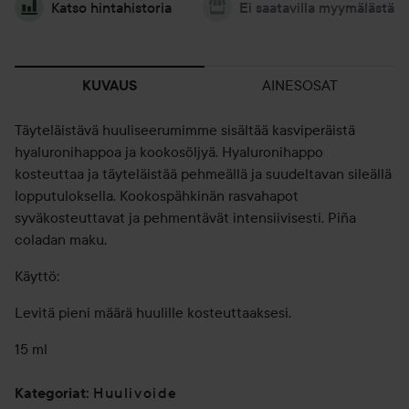
Katso hintahistoria
Ei saatavilla myymälästä
AINESOSAT
KUVAUS
Täyteläistävä huuliseerumimme sisältää kasviperäistä
hyaluronihappoa ja kookosöljyä. Hyaluronihappo
kosteuttaa ja täyteläistää pehmeällä ja suudeltavan sileällä
lopputuloksella. Kookospähkinän rasvahapot
syväkosteuttavat ja pehmentävät intensiivisesti. Piña
coladan maku.
Käyttö:
Levitä pieni määrä huulille kosteuttaaksesi.
15 ml
Huulivoide
Kategoriat
: