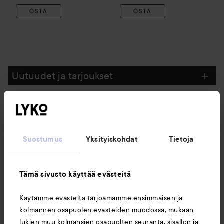
OSTA
OSTA
Uutuudet ja tarjoukset
Seuraa meitä
Suostumus
Yksityiskohdat
Tietoja
Asiakaspalvelu
Tämä sivusto käyttää evästeitä
Tietoja
Käytämme evästeitä tarjoamamme ensimmäisen ja
kolmannen osapuolen evästeiden muodossa, mukaan
Saattaisit myös tykätä
lukien muu kolmansien osapuolten seuranta, sisällön ja