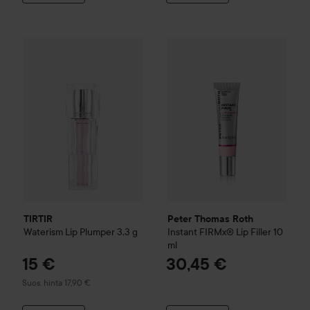
Peter Thomas Roth
15 €
Instant FI
TIRTIR
Waterism Lip Plumper
3,3 g
Suositeltu hinta 17,90 €
TIRTIR
Peter Thomas Roth
Waterism Lip Plumper
3,3 g
Instant FIRMx® Lip Filler
10
ml
15 €
30,45 €
Suositeltu hinta 17,90 €
Suos. hinta 17,90 €