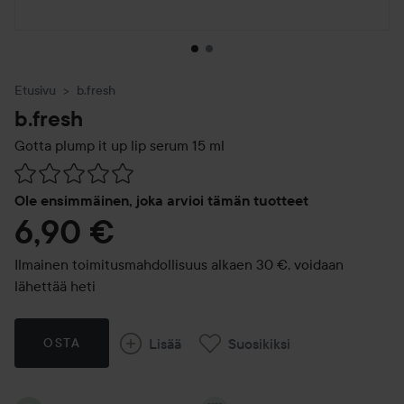
Etusivu
b.fresh
b.fresh
Gotta plump it up lip serum
15 ml
Siirtyä jhk Arvosana & kommentit
Ole ensimmäinen, joka arvioi tämän tuotteet
6,90 €
Ilmainen toimitusmahdollisuus alkaen 30 €, voidaan
lähettää heti
Lisää
Suosikiksi
OSTA