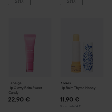
OSTA
OSTA
Laneige
Lip Glowy Balm
Sweet Candy
22,90 €
Korres
Lip Balm Thyme Honey
Laneige
Korres
Lip Glowy Balm
Sweet
Lip Balm Thyme Honey
Candy
22,90 €
11,90 €
Suositeltu hinta 14 €
Suos. hinta 14 €