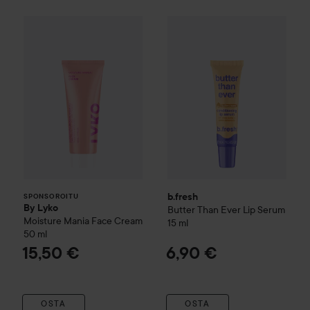
By Lyko
Moisture Mania Face Cream
b.fresh
Butter Than Ever Lip 
50 ml
15,50
SPONSOROITU
b.fresh
SPONSOROITU
By Lyko
Butter Than Ever Lip Serum
Moisture Mania Face Cream
15 ml
50 ml
15,50 €
6,90 €
OSTA
OSTA