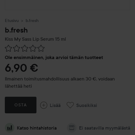
Etusivu
b.fresh
b.fresh
Kiss My Sass Lip Serum
15 ml
Siirtyä jhk Arvosana & kommentit
Ole ensimmäinen, joka arvioi tämän tuotteet
6,90 €
Ilmainen toimitusmahdollisuus alkaen 30 €, voidaan
lähettää heti
Lisää
Suosikiksi
OSTA
Katso hintahistoria
Ei saatavilla myymälästä