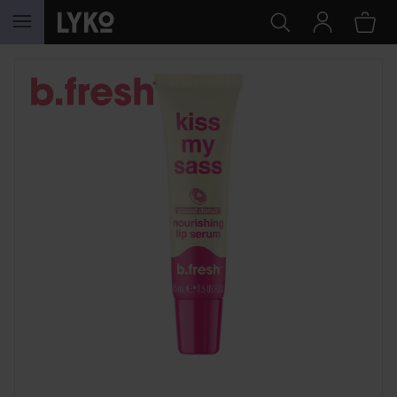
SIIRTYÄ JHK SISÄLTÖÖN