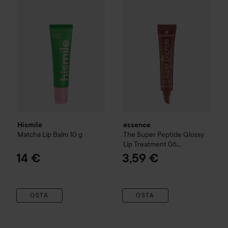
Hismile
essence
Matcha Lip Balm
10 g
The Super Peptide Glossy
Lip Treatment
06
Plumfection!
14 €
3,59 €
OSTA
OSTA