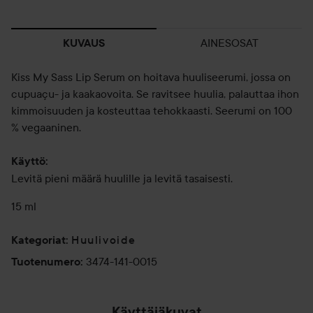
AINESOSAT
KUVAUS
Kiss My Sass Lip Serum on hoitava huuliseerumi, jossa on
cupuaçu- ja kaakaovoita. Se ravitsee huulia, palauttaa ihon
kimmoisuuden ja kosteuttaa tehokkaasti. Seerumi on 100
% vegaaninen.
Käyttö:
Levitä pieni määrä huulille ja levitä tasaisesti.
15 ml
Huulivoide
Kategoriat
:
3474-141-0015
Tuotenumero
:
Käyttäjäkuvat