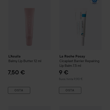
L'Acuila
La Roche Posay
Balmy Lip Butter
12 ml
Cicaplast
Barrier Repairing
Lip Balm
7,5 ml
7,50 €
9 €
Suositeltu hinta 9,90 €
Suos. hinta 9,90 €
OSTA
OSTA
Hismile
Matcha Lip Balm
10 g
essence
The Super Peptide G
14 €