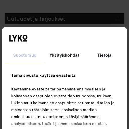
Uutuudet ja tarjoukset
Seuraa meitä
Suostumus
Yksityiskohdat
Tietoja
Asiakaspalvelu
Tämä sivusto käyttää evästeitä
Tietoja
Käytämme evästeitä tarjoamamme ensimmäisen ja
kolmannen osapuolen evästeiden muodossa, mukaan
Saattaisit myös tykätä
lukien muu kolmansien osapuolten seuranta, sisällön ja
mainosten räätälöimiseen, sosiaalisen median
ominaisuuksien tukemiseen ja kävijämäärämme
analysoimiseen. Lisäksi jaamme sosiaalisen median,