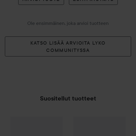
Ole ensimmäinen, joka arvioi tuotteen
KATSO LISÄÄ ARVIOITA LYKO
COMMUNITYSSA
Suositellut tuotteet
By Lyko
Refresh Sesh Cleansing Gel
b.fresh
Butter Than Ever Lip 
150 ml
8,90
SPONSOROITU