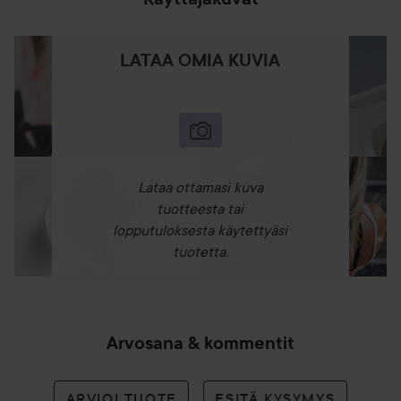
LATAA OMIA KUVIA
Lataa ottamasi kuva
tuotteesta tai
lopputuloksesta käytettyäsi
tuotetta.
Arvosana & kommentit
ARVIOI TUOTE
ESITÄ KYSYMYS