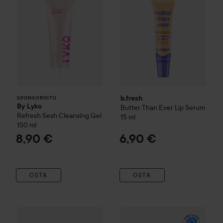
b.fresh
SPONSOROITU
By Lyko
Butter Than Ever Lip Serum
Refresh Sesh Cleansing Gel
15 ml
150 ml
8,90 €
6,90 €
OSTA
OSTA
L'Acuila
Balmy Lip Butter
12 ml
7,50 €
La Roche Posay
Cicaplast
Barr