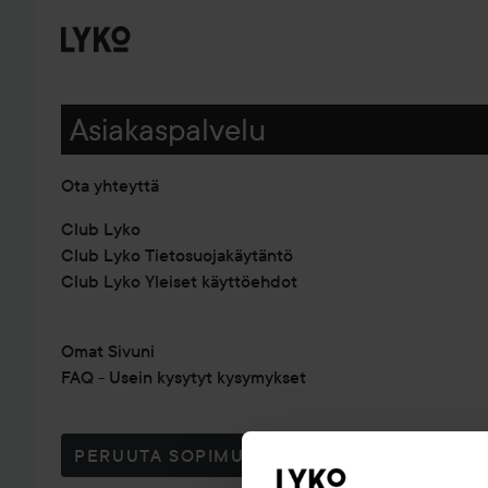
Asiakaspalvelu
Ota yhteyttä
Club Lyko
Club Lyko Tietosuojakäytäntö
Club Lyko Yleiset käyttöehdot
Omat Sivuni
FAQ - Usein kysytyt kysymykset
PERUUTA SOPIMUS TÄSTÄ