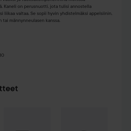
. Kaneli on perusnuotti, jota tulisi annostella
isi liikaa valtaa. Se sopii hyvin yhdistelmäksi appelsiinin,
jan tai männynneulasen kanssa.
10
tteet
Better You
EKO
12 €
Kallpressad Arganolja
Better You
30 ml
EKO
Kallpressad Ricinol
9,90 €
endelolja
10 ml
Suositeltu hinta 12,50 €