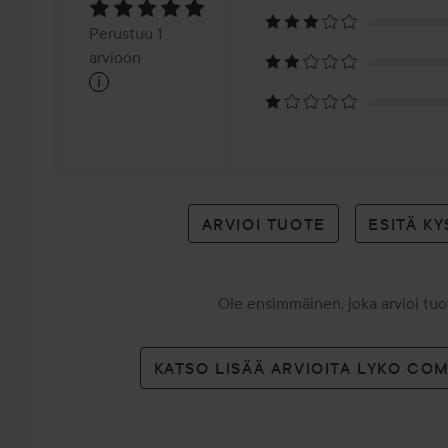
5
Perustuu
Perustuu 1
1
arvioon
i
arvioon
ARVIOI TUOTE
ESITÄ K
Ole ensimmäinen, joka arvioi tu
KATSO LISÄÄ ARVIOITA LYKO CO