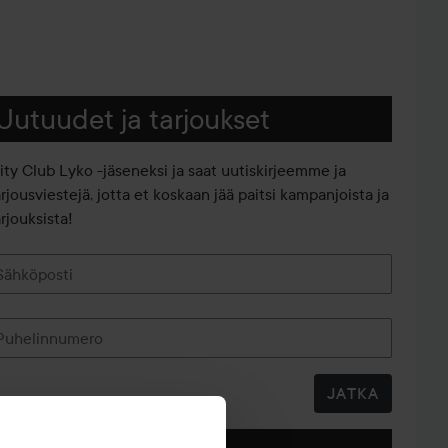
Uutuudet ja tarjoukset
iity Club Lyko -jäseneksi ja saat uutiskirjeemme ja
arjousviestejä, jotta et koskaan jää paitsi kampanjoista ja
rjouksista!
Sähköposti
Puhelinnumero
JATKA