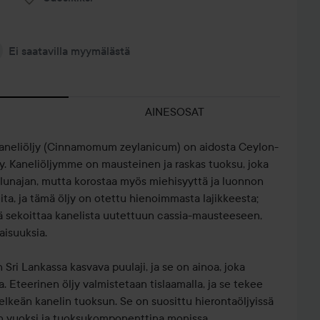
Ei saatavilla myymälästä
AINESOSAT
 kaneliöljy (Cinnamomum zeylanicum) on aidosta Ceylon-
jy. Kaneliöljymme on mausteinen ja raskas tuoksu, joka
ulunajan, mutta korostaa myös miehisyyttä ja luonnon
eita, ja tämä öljy on otettu hienoimmasta lajikkeesta;
dä sekoittaa kanelista uutettuun cassia-mausteeseen,
naisuuksia.
i Lankassa kasvava puulaji, ja se on ainoa, joka
. Eteerinen öljy valmistetaan tislaamalla, ja se tekee
elkeän kanelin tuoksun. Se on suosittu hierontaöljyissä
n vuoksi ja tuoksukomponenttina monissa