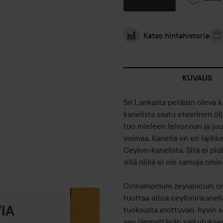
Katso hintahistoria
KUVAUS
Sri Lankasta peräisin oleva
kanelista saatu eteerinen öl
tuo mieleen leivonnan ja jo
voimaa. Kanelia on eri lajikk
Ceylon-kanelista. Sitä ei pi
sillä niillä ei ole samoja omi
Cinnamomum zeylanicum on Sr
tuottaa aitoa ceyloninkanelia
IA
tuoksusta erottuvan, hyvin s
sen lämmittävän vaikutukse