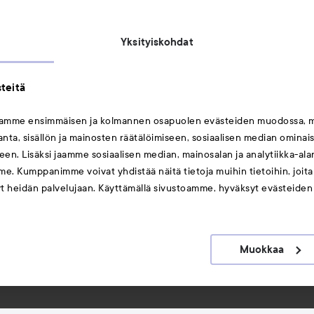
Michael Edwards Fragrances of the World
Yksityiskohdat
teitä
mamme ensimmäisen ja kolmannen osapuolen evästeiden muodossa, 
ta, sisällön ja mainosten räätälöimiseen, sosiaalisen median ominai
Saattaisit myös tykätä
en. Lisäksi jaamme sosiaalisen median, mainosalan ja analytiikka-al
me. Kumppanimme voivat yhdistää näitä tietoja muihin tietoihin, joita o
Huulet
yt heidän palvelujaan. Käyttämällä sivustoamme, hyväksyt evästeiden
Meikit
Hiukset
Muokkaa