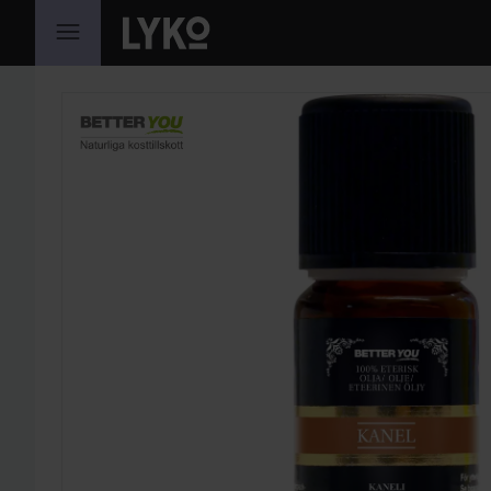
SIIRTYÄ JHK SISÄLTÖÖN