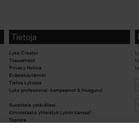
Tietoja
Lyko Creator
L
Tilausehdot
t
Privacy Notice
ta
Evästekäytännöt
Tietoa Lykosta
Lyko professional -kampaamot & hiusgurut
Suosittele ystävällesi
Kiinnostaako yhteistyö Lykon kanssa?
Toplista
Alennuskoodit
Saavutettavuusseloste