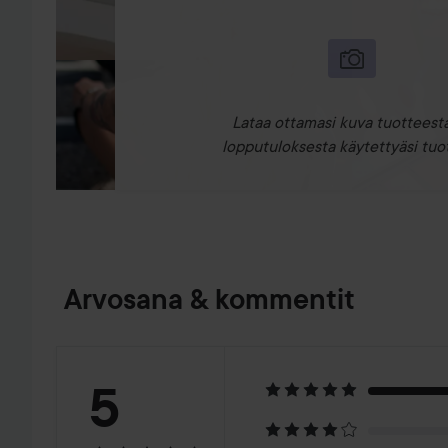
Lataa ottamasi kuva tuotteesta
lopputuloksesta käytettyäsi tuot
Arvosana & kommentit
Arvosana:
5