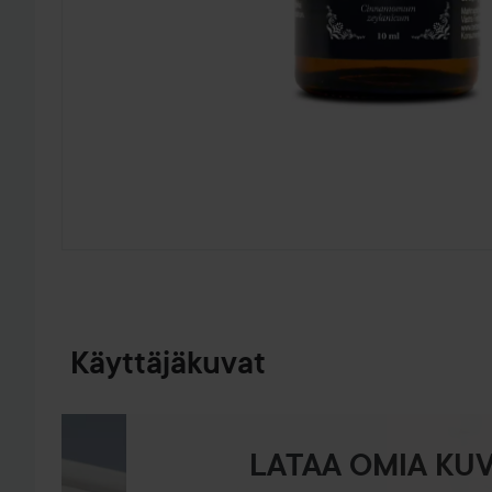
SIIRTYÄ JHK TUOTETIEDOT
Käyttäjäkuvat
LATAA OMIA KUV