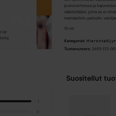
joulutuotteissa ja hajuvesissä
säästeliäästi, jotta se ei otta
mandariinin, patsulin, vanil
10 ml
 tai
etta.
Hierontaöljyt
Kategoriat
:
2693-172-00
Tuotenumero
:
Suositellut tuo
Better You
EKO
Eterisk Lav
1
0