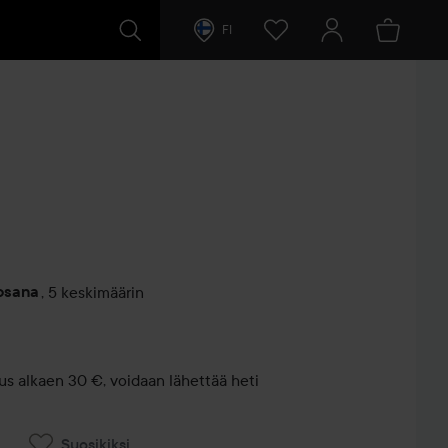
FI
osana
,
5 keskimäärin
entit
us alkaen 30 €, voidaan lähettää heti
Suosikiksi