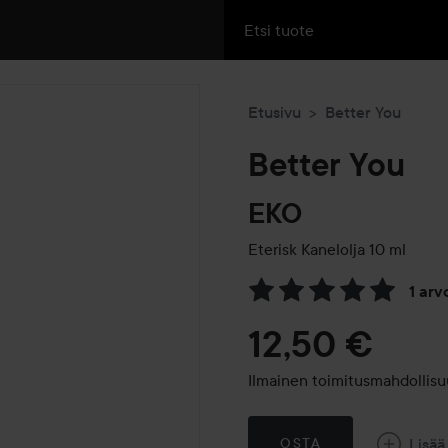
Etusivu
Better You
Better You
EKO
Eterisk Kanelolja
10 ml
1 arv
Siirtyä jhk Arvosana & komm
12,50 €
Ilmainen toimitusmahdollisu
Lisää
OSTA