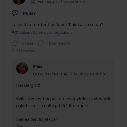
Käyttäjän rooli: Lyko Creator.
1 vuosi sitten
Viesti luotiin 1 vuosi sitten
LYKO CREATOR
Pullo?
Tulevatko tuotteet pulloon? Kuinka iso se on?
Käännetty kielestä norjalainen
Tykkää
1 kommentti
969 näyttöä
Frida
Käyttäjän rooli: Entinen työntekijä.
11 kuukautta sitten
Kommentti lisättiin 11 kuukau
ENTINEN TYÖNTEKIJÄ
Hei Bergit ❣️

Kyllä, tuotteet ja pullo tulevat yhdessä yhdessä 
paketissa – ja pullo pitää 1 litran 🧴✨

Ihanaa päivänjatkoa!