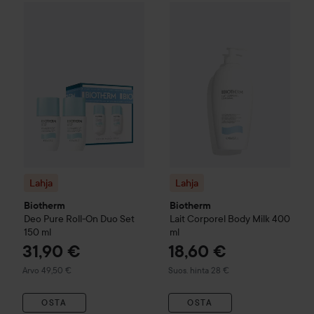
31,90 €
Lahja
Biotherm
Lait Corporel 
Lahja
Biotherm
Deo Pure Roll-On Duo Set
150 ml
Arvo 49,50 €
Lahja
Lahja
Biotherm
Biotherm
Deo Pure Roll-On Duo Set
Lait Corporel Body Milk
400
150 ml
ml
31,90 €
18,60 €
Suositeltu hinta 28 €
Arvo 49,50 €
Suos. hinta 28 €
OSTA
OSTA