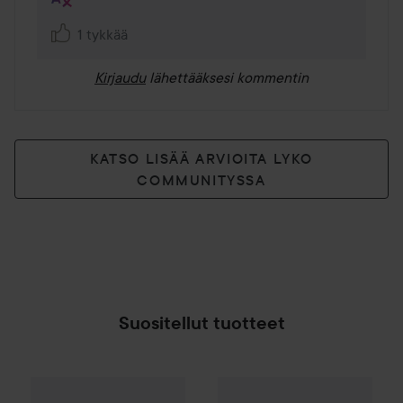
1 tykkää
Kirjaudu
lähettääksesi kommentin
KATSO LISÄÄ ARVIOITA LYKO
COMMUNITYSSA
Suositellut tuotteet
By Lyko
Clean Queen Micellar Water
Lahja
Biotherm
Pink Drop Set
500 ml
8 €
4
SPONSOROITU