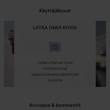
Vartalon iho tuntuu kosteutetulta, ihon suojamuuri
vahvistuu ja iho on kimmoisampi. Maidonvalkoinen
Käyttäjäkuvat
koostumus imeytyy nopeasti ihoon tahmaamatta ja on siksi
helppo levittää. Iho tuntuu silkkisen pehmeältä. Tuoksu
jättää raikkaan puhtauden ja hyvinvoinnin tunteen.
LATAA OMIA KUVIA
Biotherm Deo Pure Roll-On on deodorantti, joka toimii jopa
48 tuntia. Se antaa miellyttävän, pehmeän, puhtaan ja
sileän tunteen. Hieman puuterimainen, silkkinen kalvo
suojaa ja hoitaa ihoa. Estää hajuja, ei jätä keltaisia läiskiä tai
tahroja vaatteisiin ja on helppo levittää.
Lataa ottamasi kuva
tuotteesta tai
Käyttö:
lopputuloksesta käytettyäsi
Biotherm Biosource Softening Foaming Cleanser -
tuotetta.
puhdistustuote: Käytä aamuin illoin ja hiero kevyesti
kostealle iholle aamuin ja illoin kasvoille ja kaulalle.
Huuhtele haalealla vedellä. Vältä aineen joutumista
silmänympärysiholle.
Arvosana & kommentit