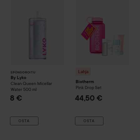
Lahja
SPONSOROITU
By Lyko
Biotherm
Clean Queen Micellar
Pink Drop Set
Water
500 ml
8 €
44,50 €
OSTA
OSTA