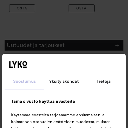
OSTA
OSTA
Uutuudet ja tarjoukset
Seuraa meitä
Suostumus
Yksityiskohdat
Tietoja
Asiakaspalvelu
Tämä sivusto käyttää evästeitä
Tietoja
Käytämme evästeitä tarjoamamme ensimmäisen ja
kolmannen osapuolen evästeiden muodossa, mukaan
Saattaisit myös tykätä