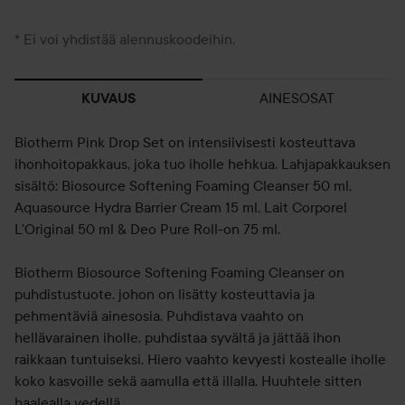
* Ei voi yhdistää alennuskoodeihin.
AINESOSAT
KUVAUS
Biotherm Pink Drop Set on intensiivisesti kosteuttava
ihonhoitopakkaus, joka tuo iholle hehkua. Lahjapakkauksen
sisältö: Biosource Softening Foaming Cleanser 50 ml,
Aquasource Hydra Barrier Cream 15 ml, Lait Corporel
L'Original 50 ml & Deo Pure Roll-on 75 ml.
Biotherm Biosource Softening Foaming Cleanser on
puhdistustuote, johon on lisätty kosteuttavia ja
pehmentäviä ainesosia. Puhdistava vaahto on
hellävarainen iholle, puhdistaa syvältä ja jättää ihon
raikkaan tuntuiseksi. Hiero vaahto kevyesti kostealle iholle
koko kasvoille sekä aamulla että illalla. Huuhtele sitten
haalealla vedellä.