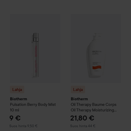
9 €
Lahja
Biotherm
Pulsation Berry Body Mist
Lahja
Biotherm
10 ml
Oil Therapy
Bau
Suositeltu hinta 9,50 €
Lahja
Lahja
Biotherm
Biotherm
Pulsation Berry Body Mist
Oil Therapy
Baume Corps
10 ml
Oil Therapy Moisturizing
Body Lotion
400 ml
9 €
21,80 €
Suositeltu hinta 9,50 €
Suositeltu hinta 44 €
Suos. hinta 9,50 €
Suos. hinta 44 €