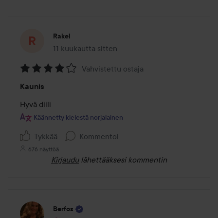
Rakel
11 kuukautta sitten
Viesti luotiin 11 kuukautta sitten
Vahvistettu ostaja
Arvosana:
Kaunis
4
/
Hyvä diili
5
Käännetty kielestä norjalainen
Tykkää
Kommentoi
676 näyttöä
Kirjaudu
lähettääksesi kommentin
Berfos