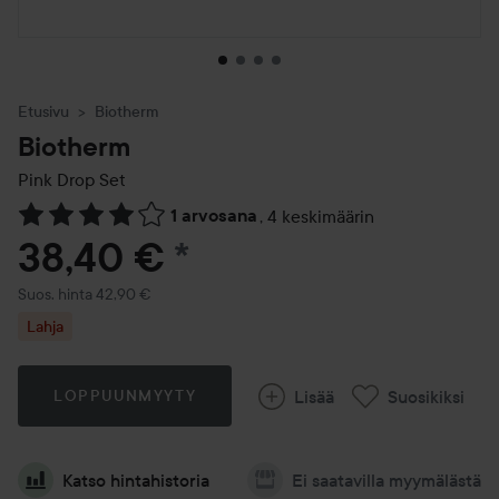
Etusivu
Biotherm
Biotherm
Pink Drop Set
1 arvosana
,
4 keskimäärin
Siirtyä jhk Arvosana & kommentit
38,40 €
*
Suositeltu hinta 42,90 €
Suos. hinta 42,90 €
Lahja
Lisää
Suosikiksi
LOPPUUNMYYTY
Katso hintahistoria
Ei saatavilla myymälästä