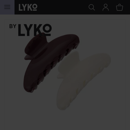
SIIRTYÄ JHK SISÄLTÖÖN