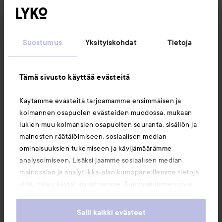
Seuraa meitä
Suostumus
Yksityiskohdat
Tietoja
Asiakaspalvelu
Tämä sivusto käyttää evästeitä
Tietoja
Käytämme evästeitä tarjoamamme ensimmäisen ja
kolmannen osapuolen evästeiden muodossa, mukaan
Saattaisit myös tykätä
lukien muu kolmansien osapuolten seuranta, sisällön ja
mainosten räätälöimiseen, sosiaalisen median
ominaisuuksien tukemiseen ja kävijämäärämme
analysoimiseen. Lisäksi jaamme sosiaalisen median,
mainosalan ja analytiikka-alan kumppaneillemme tietoja
siitä, miten käytät sivustoamme. Kumppanimme voivat
yhdistää näitä tietoja muihin tietoihin, joita olet antanut
heille tai joita on kerätty, kun olet käyttänyt heidän
Salli kaikki evästeet
palvelujaan. Käyttämällä sivustoamme, hyväksyt