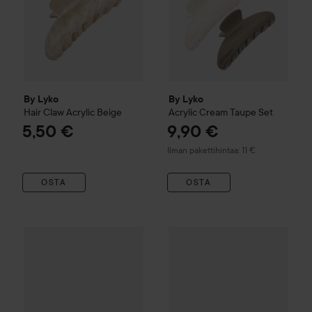
By Lyko
By Lyko
Hair Claw Acrylic
Beige
Acrylic Cream Taupe Set
5,50 €
9,90 €
Ilman pakettihintaa: 11 €
OSTA
OSTA
By Lyko
Hair Clip Antislip 2
Pack Brown
By Lyko
Hair Clips Acrylic
5,50 €
7,50