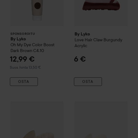
By Lyko
SPONSOROITU
By Lyko
Love Hair Claw
Burgundy
Oh My Dye Color Boost
Acrylic
Dark Brown C4.10
12,99 €
6 €
Suositeltu hinta 13,50 €
Suos. hinta 13,50 €
OSTA
OSTA
By Lyko
Hair Claw Acrylic
Beige
5,50 €
By Lyko
Acrylic Cream Taupe 