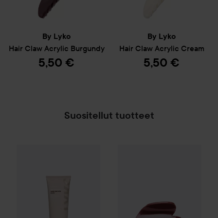
By Lyko
By Lyko
Hair Claw Acrylic
Burgundy
Hair Claw Acrylic
Cream
5,50 €
5,50 €
Suositellut tuotteet
By Lyko
Love Hair Claw
Burgun
By Lyko
Oh My Dye Color Boost
Dark Brown C4.
SPONSOROITU