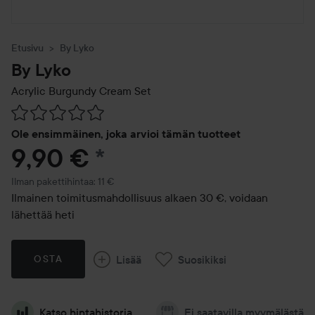
Etusivu
By Lyko
By Lyko
Acrylic Burgundy Cream Set
Siirtyä jhk Arvosana & kommentit
Ole ensimmäinen, joka arvioi tämän tuotteet
9,90 €
*
Ilman pakettihintaa: 11 €
Ilmainen toimitusmahdollisuus alkaen 30 €, voidaan
lähettää heti
Lisää
Suosikiksi
OSTA
Katso hintahistoria
Ei saatavilla myymälästä