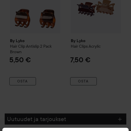
By Lyko
By Lyko
Hair Clip Antislip 2
Pack
Hair Clips Acrylic
Brown
5,50 €
7,50 €
OSTA
OSTA
Uutuudet ja tarjoukset