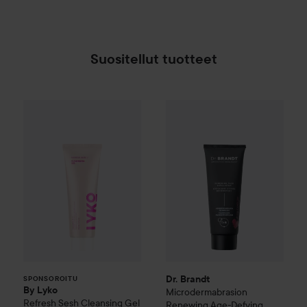
Suositellut tuotteet
By Lyko
Refresh Sesh Cleansing Gel
Dr. Brandt
Microdermabrasion 
150 ml
8,90
SPONSOROITU
Dr. Brandt
SPONSOROITU
By Lyko
Microdermabrasion
Refresh Sesh Cleansing Gel
Renewing Age-Defying