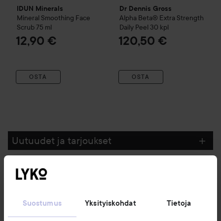
IDUN Minerals
Dr Dennis Gross
Mineral Smoothing Face
Alpha Beta®
Extra Strength
Scrub
75 ml
Daily Peel
30 kpl
12,90 €
120,50 €
OSTA
OSTA
Uutuudet ja tarjoukset
Seuraa meitä
Suostumus
Yksityiskohdat
Tietoja
Asiakaspalvelu