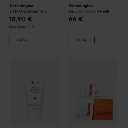
Dermalogica
Dermalogica
Daily
Microfoliant
13 g
Daily
Microfoliant Refill
18,90 €
66 €
Suositeltu hinta 22 €
Suos. hinta 22 €
OSTA
OSTA
IDUN Minerals
Mineral Smoothing Face Scrub
Dr Dennis Gross
75 ml
Alpha Beta®
12,90 €