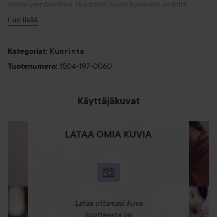
silmänympärysihoa. Huuhtele hyvin haalealla vedellä.
Kosteuta jälkeenpäin ylläpitääksesi ihon
Lue lisää
kosteustasapainoa. Odota aina vähintään 3 päivää
käyttökertojen välillä.
Kuorinta
Kategoriat
:
60 g
1504-197-0060
Tuotenumero
:
Käyttäjäkuvat
LATAA OMIA KUVIA
Lataa ottamasi kuva
tuotteesta tai