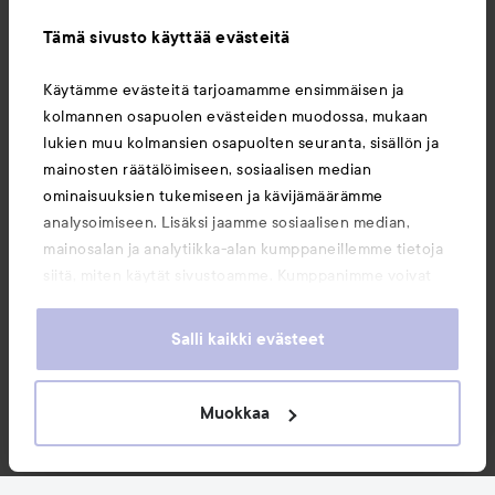
Tämä sivusto käyttää evästeitä
Tietoja
Käytämme evästeitä tarjoamamme ensimmäisen ja
kolmannen osapuolen evästeiden muodossa, mukaan
Saattaisit myös tykätä
lukien muu kolmansien osapuolten seuranta, sisällön ja
mainosten räätälöimiseen, sosiaalisen median
ominaisuuksien tukemiseen ja kävijämäärämme
analysoimiseen. Lisäksi jaamme sosiaalisen median,
mainosalan ja analytiikka-alan kumppaneillemme tietoja
siitä, miten käytät sivustoamme. Kumppanimme voivat
yhdistää näitä tietoja muihin tietoihin, joita olet antanut
heille tai joita on kerätty, kun olet käyttänyt heidän
Salli kaikki evästeet
palvelujaan. Käyttämällä sivustoamme, hyväksyt
evästeiden käytön.
Muokkaa
Copyright 2026