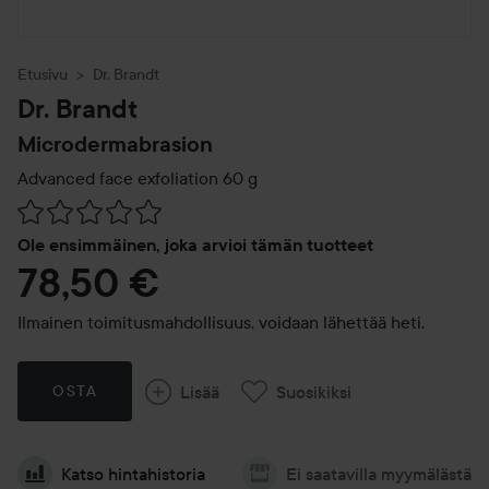
Etusivu
Dr. Brandt
Dr. Brandt
Microdermabrasion
Advanced face exfoliation
60 g
Siirtyä jhk Arvosana & kommentit
Ole ensimmäinen, joka arvioi tämän tuotteet
78,50 €
Ilmainen toimitusmahdollisuus, voidaan lähettää heti.
Lisää
Suosikiksi
OSTA
Katso hintahistoria
Ei saatavilla myymälästä