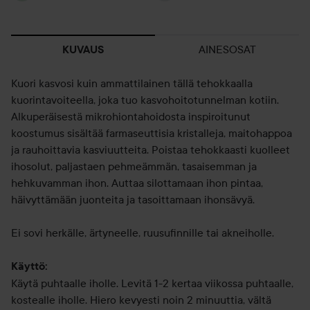
AINESOSAT
KUVAUS
Kuori kasvosi kuin ammattilainen tällä tehokkaalla
kuorintavoiteella, joka tuo kasvohoitotunnelman kotiin.
Alkuperäisestä mikrohiontahoidosta inspiroitunut
koostumus sisältää farmaseuttisia kristalleja, maitohappoa
ja rauhoittavia kasviuutteita. Poistaa tehokkaasti kuolleet
ihosolut, paljastaen pehmeämmän, tasaisemman ja
hehkuvamman ihon. Auttaa silottamaan ihon pintaa,
häivyttämään juonteita ja tasoittamaan ihonsävyä.
Ei sovi herkälle, ärtyneelle, ruusufinnille tai akneiholle.
Käyttö:
Käytä puhtaalle iholle. Levitä 1-2 kertaa viikossa puhtaalle,
kostealle iholle. Hiero kevyesti noin 2 minuuttia, vältä