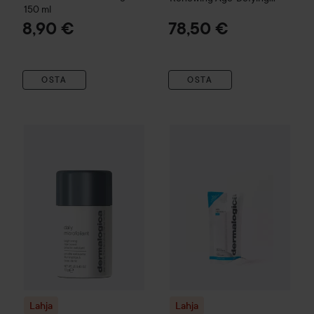
150 ml
Face Exfoliator
60 g
8,90 €
78,50 €
OSTA
OSTA
Lahja
Dermalogica
18,90 €
Daily
Microfo
Lahja
Dermalogica
Daily
Microfoliant
13 g
Suositeltu hinta 22 €
Lahja
Lahja