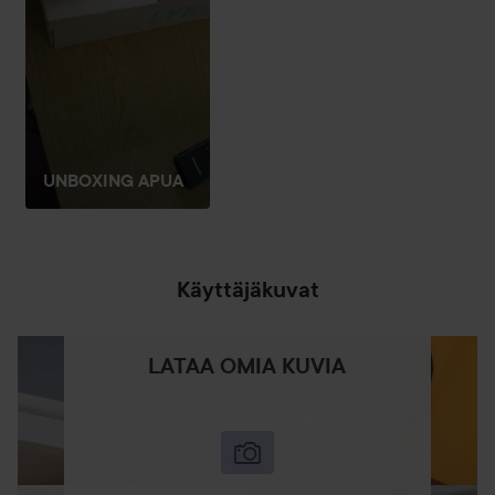
kierrätyspaperista ja täysin kierrätettävästä materiaalista
*Simulaation on tehnyt professori Stamminger Bonnin
yliopistosta
**Henkel on pyykinpesuliinojen markkinajohtaja, myyntien
arvo
UNBOXING APUA
Käyttö:
Näin taika tapahtuu:
- Pesun aikana värit irtoavat veteen.
Käyttäjäkuvat
- Liina vangitsee ne turvallisesti, jotta ne eivät tartu muihin
vaatteisiin.
LATAA OMIA KUVIA
- Todiste näkyy liinassa!™
10 kpl