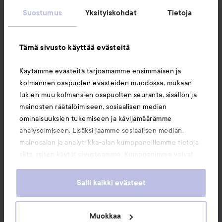
Suostumus
Yksityiskohdat
Tietoja
Asiakaspalvelu
Tämä sivusto käyttää evästeitä
Tietoja
Käytämme evästeitä tarjoamamme ensimmäisen ja
kolmannen osapuolen evästeiden muodossa, mukaan
Saattaisit myös tykätä
lukien muu kolmansien osapuolten seuranta, sisällön ja
mainosten räätälöimiseen, sosiaalisen median
ominaisuuksien tukemiseen ja kävijämäärämme
analysoimiseen. Lisäksi jaamme sosiaalisen median,
mainosalan ja analytiikka-alan kumppaneillemme tietoja
siitä, miten käytät sivustoamme. Kumppanimme voivat
yhdistää näitä tietoja muihin tietoihin, joita olet antanut
heille tai joita on kerätty, kun olet käyttänyt heidän
Salli kaikki evästeet
palvelujaan. Käyttämällä sivustoamme, hyväksyt
evästeiden käytön.
Muokkaa