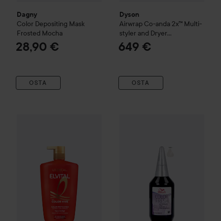
Dagny
Dyson
Color Depositing Mask
Airwrap Co-anda 2x™ Multi-
Frosted Mocha
styler and Dryer
Straight+Wavy
28,90 €
649 €
OSTA
OSTA
11,30 €
Loreal Paris
Elvital
Color Vive Shampoo
1000 ml
Combo Deal 25%
Wella Profes
Suositeltu hinta 11,50 €