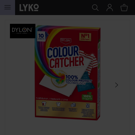
SIIRTYÄ JHK SISÄLTÖÖN
OHITA OSIO