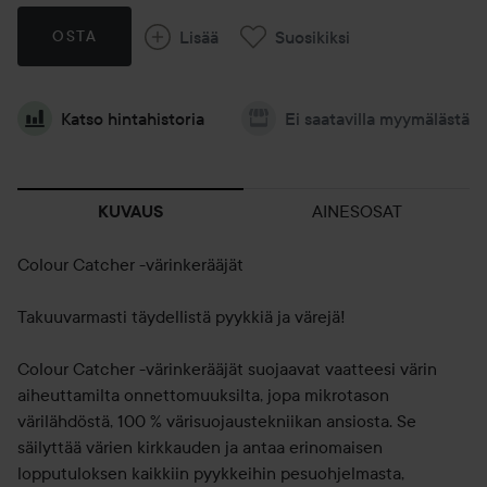
Lisää
Suosikiksi
OSTA
Katso hintahistoria
Ei saatavilla myymälästä
AINESOSAT
KUVAUS
Colour Catcher -värinkerääjät
Takuuvarmasti täydellistä pyykkiä ja värejä!
Colour Catcher -värinkerääjät suojaavat vaatteesi värin
aiheuttamilta onnettomuuksilta, jopa mikrotason
värilähdöstä, 100 % värisuojaustekniikan ansiosta. Se
säilyttää värien kirkkauden ja antaa erinomaisen
lopputuloksen kaikkiin pyykkeihin pesuohjelmasta,