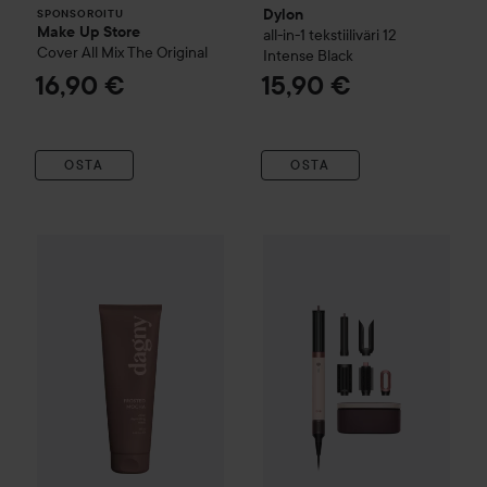
Dylon
SPONSOROITU
Make Up Store
all-in-1 tekstiiliväri
12
Cover All Mix
The Original
Intense Black
16,90 €
15,90 €
OSTA
OSTA
Dagny
Color Depositing Mask
Frosted Mocha
Dyson
Airwrap Co-anda 2x™ Mu
28,90 €