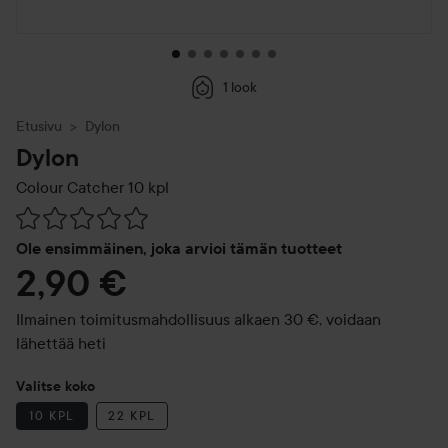
1 look
Etusivu
Dylon
Dylon
Colour Catcher
10 kpl
Siirtyä jhk Arvosana & kommentit
Ole ensimmäinen, joka arvioi tämän tuotteet
2,90 €
Ilmainen toimitusmahdollisuus alkaen 30 €, voidaan
lähettää heti
Valitse koko
10 KPL
22 KPL