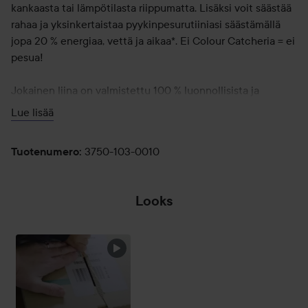
kankaasta tai lämpötilasta riippumatta. Lisäksi voit säästää
rahaa ja yksinkertaistaa pyykinpesurutiiniasi säästämällä
jopa 20 % energiaa, vettä ja aikaa*. Ei Colour Catcheria = ei
pesua!
Jokainen liina on valmistettu 100 % luonnollisista ja
biohajoavista kuiduista, ja pakkaus on FSC-sertifioitu,
Lue lisää
valmistettu 100 % kierrätyspaperista ja se on täysin
kierrätettävä.
3750-103-0010
Tuotenumero
:
Tuotetiedot:
- Estää pyykin värjäytymisen
Looks
- Pitää värit kirkkaina
- Säästää jopa 20 % energiaa, vettä ja aikaa*
- Kaikki ohjelmat, kankaat ja lämpötilat
- Ykkönen Euroopassa**
- Liina on valmistettu 100 % luonnollisista ja biohajoavista
kuiduista
- Pakkaus on FSC-sertifioitu ja valmistettu 100 %