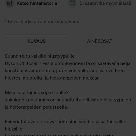
Katso hintahistoria
Ei saatavilla myymälästä
* Ei voi yhdistää alennuskoodeihin.
AINESOSAT
KUVAUS
Suunniteltu kaikille hiustyypeille
Dyson Chitosan™ -esimuotoiluvoiteesta on saatavana neljä
koostumusvaihtoehtoa, joten voit valita sopivan voiteen
hiustesi muotoilu- ja hoitotarpeiden mukaan.
Mikä koostumus sopii sinulle?
Jokainen koostumus on suunniteltu erilaisten hiustyyppien
ja hoitotarpeiden perusteella.
Esimuotoiluvoide, kevyt hoitoaine suorille ja aaltoileville
hiuksille