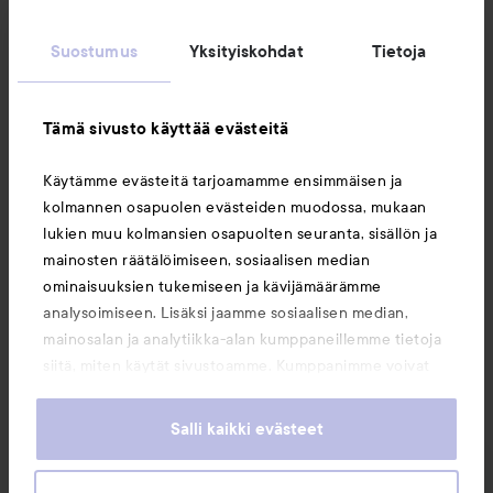
Suostumus
Yksityiskohdat
Tietoja
Asiakaspalvelu
Tämä sivusto käyttää evästeitä
Tietoja
Käytämme evästeitä tarjoamamme ensimmäisen ja
kolmannen osapuolen evästeiden muodossa, mukaan
Saattaisit myös tykätä
lukien muu kolmansien osapuolten seuranta, sisällön ja
mainosten räätälöimiseen, sosiaalisen median
ominaisuuksien tukemiseen ja kävijämäärämme
analysoimiseen. Lisäksi jaamme sosiaalisen median,
mainosalan ja analytiikka-alan kumppaneillemme tietoja
siitä, miten käytät sivustoamme. Kumppanimme voivat
yhdistää näitä tietoja muihin tietoihin, joita olet antanut
heille tai joita on kerätty, kun olet käyttänyt heidän
Salli kaikki evästeet
palvelujaan. Käyttämällä sivustoamme, hyväksyt
evästeiden käytön.