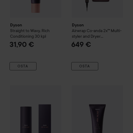
kotona.
100 ml
Dyson
Dyson
Straight to Wavy, Rich
Airwrap Co-anda 2x™ Multi-
Conditioning
30 kpl
styler and Dryer
Straight+Wavy
31,90 €
649 €
OSTA
OSTA
Dyson
Chitosan
Straight to Wavy, Rich Conditioning
Dyson
Straight to Wavy, Light
100 ml
6