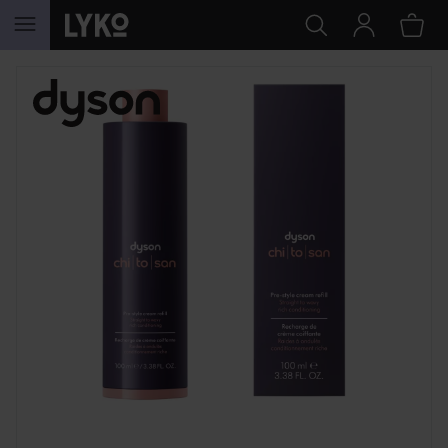
SIIRTYÄ JHK SISÄLTÖÖN