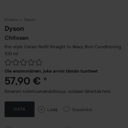
Etusivu
Dyson
Dyson
Chitosan
Pre-style Cream Refill Straight to Wavy, Rich Conditioning
100 ml
Siirtyä jhk Arvosana & kommentit
Ole ensimmäinen, joka arvioi tämän tuotteet
57,90 €
*
Ilmainen toimitusmahdollisuus, voidaan lähettää heti.
Lisää
Suosikiksi
OSTA