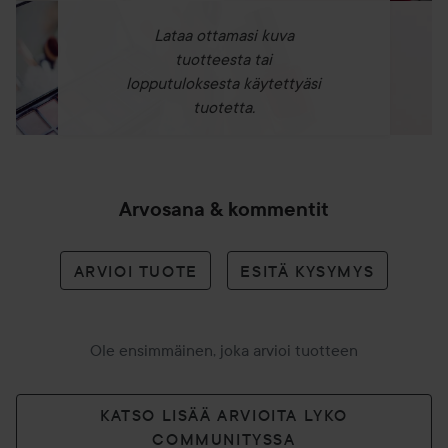
Suunniteltu luonnollisesti suorille, kevyesti aaltoileville tai
S-laineikkaille hiuksille. Sisältää enemmän hoitavia aineita,
Lataa ottamasi kuva
kuten risiini- ja arganöljyjä, soveltuu parhaiten paksuille
tuotteesta tai
hiuksille ja hiuksille, jotka tarvitsevat tehokkaammin
lopputuloksesta käytettyäsi
ravitsevia ainesosia.
tuotetta.
Luonnollista voimaa
Keskeinen ainesosamme kitosaani on monimutkainen
makromolekyyli, jota saadaan osterisienistä. Testattu
Arvosana & kommentit
perusteellisesti optimaalisen prosenttiosuuden
löytämiseksi koko päivän kestävälle, joustavalle
ARVIOI TUOTE
ESITÄ KYSYMYS
kiinnitykselle¹ja luonnolliselle liikkeelle.
¹ verrattuna käsittelemättömiin hiuksiin.
Joustava kiinnitys
Ole ensimmäinen, joka arvioi tuotteen
Tämä monimutkainen makromolekyyli luo joustavia, hiuksia
tukevia sidoksia ja toimii Dyson Triodetic™ -teknologian
KATSO LISÄÄ ARVIOITA LYKO
perustana.
COMMUNITYSSA