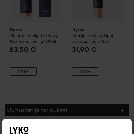
Dyson
Dyson
Chitosan
Straight to Wavy,
Straight to Wavy, Light
Rich Conditioning
100 ml
Conditioning
30 kpl
63,50 €
31,90 €
OSTA
OSTA
Uutuudet ja tarjoukset
Seuraa meitä