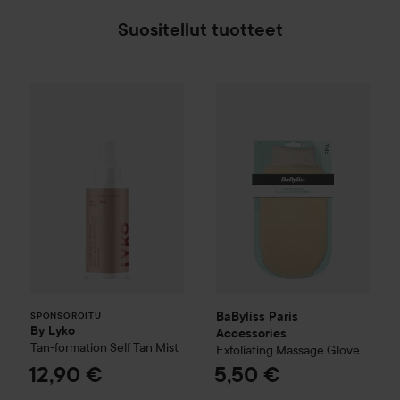
Suositellut tuotteet
By Lyko
Tan-formation Self Tan Mist
BaByliss Paris Accessories
Exf
12,90 €
SPONSOROITU
BaByliss Paris
SPONSOROITU
By Lyko
Accessories
Tan-formation Self Tan Mist
Exfoliating Massage Glove
12,90 €
5,50 €