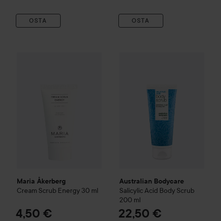
OSTA
OSTA
Maria Åkerberg
Cream Scrub Energy
Australian Bodycare
30 ml
Salicylic
4,50 €
Maria Åkerberg
Australian Bodycare
Cream Scrub Energy
30 ml
Salicylic Acid Body Scrub
200 ml
4,50 €
22,50 €