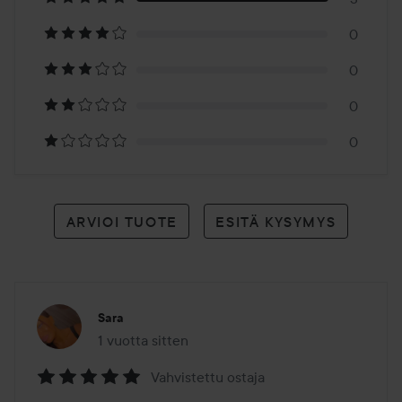
3
0
arvioon
0
0
0
ARVIOI TUOTE
ESITÄ KYSYMYS
Sara
1 vuotta sitten
Viesti luotiin 1 vuotta sitten
Vahvistettu ostaja
Arvosana: