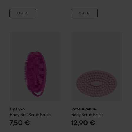
OSTA
OSTA
By Lyko
Body Buff Scrub Brush
Roze Avenue
Body Scrub Bru
7,50 €
By Lyko
Roze Avenue
Body Buff Scrub Brush
Body Scrub Brush
7,50 €
12,90 €