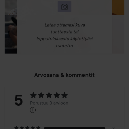
Lataa ottamasi kuva
tuotteesta tai
lopputuloksesta käytettyäsi
tuotetta.
Arvosana & kommentit
Arvosana:
5
Perustuu 3 arvioon
i
5
Perustuu
3