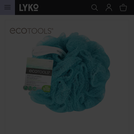
SIIRTYÄ JHK SISÄLTÖÖN