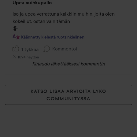
Upea suihkupallo
5
/
Iso ja upea verrattuna kaikkiin muihin, joita olen 
5
kokeillut, ostan vain tämän 

🤩
Käännetty kielestä ruotsinkielinen
Kommentoi
1 tykkää
1094 näyttöä
Kirjaudu
lähettääksesi kommentin
KATSO LISÄÄ ARVIOITA LYKO
COMMUNITYSSA