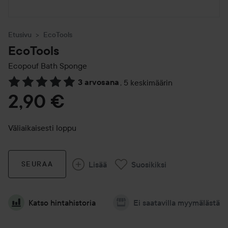
Etusivu
EcoTools
EcoTools
Ecopouf Bath Sponge
3 arvosana
,
5 keskimäärin
Siirtyä jhk Arvosana & kommentit
2,90 €
Väliaikaisesti loppu
Lisää
Suosikiksi
SEURAA
Katso hintahistoria
Ei saatavilla myymälästä