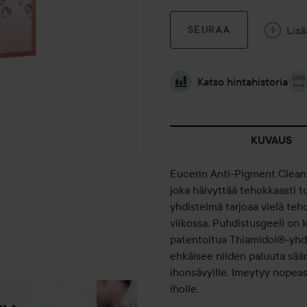
Lisä
SEURAA
Katso hintahistoria
KUVAUS
Eucerin Anti-Pigment Cleans
joka häivyttää tehokkaasti t
yhdistelmä tarjoaa vielä te
viikossa. Puhdistusgeeli on k
patentoitua Thiamidol®-yhdis
ehkäisee niiden paluuta säänn
ihonsävyille. Imeytyy nopeast
iholle.