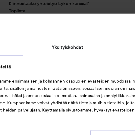
Kiinnostaako yhteistyö Lykon kanssa?
Toplista
Alennuskoodit
Saavutettavuusseloste
Michael Edwards Fragrances of the World
Yksityiskohdat
teitä
mamme ensimmäisen ja kolmannen osapuolen evästeiden muodossa, 
ta, sisällön ja mainosten räätälöimiseen, sosiaalisen median ominai
Saattaisit myös tykätä
en. Lisäksi jaamme sosiaalisen median, mainosalan ja analytiikka-al
me. Kumppanimme voivat yhdistää näitä tietoja muihin tietoihin, joita o
Huulet
yt heidän palvelujaan. Käyttämällä sivustoamme, hyväksyt evästeiden
Meikit
Hiukset