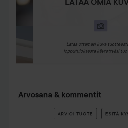
LATAA OMIA KUV
Lataa ottamasi kuva tuotteesta
lopputuloksesta käytettyäsi tuot
Arvosana & kommentit
ARVIOI TUOTE
ESITÄ K