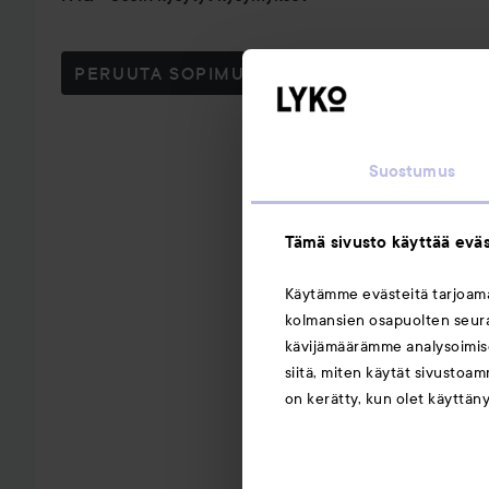
PERUUTA SOPIMUS TÄSTÄ
Suostumus
Tämä sivusto käyttää eväs
Käytämme evästeitä tarjoa
kolmansien osapuolten seuran
kävijämäärämme analysoimise
siitä, miten käytät sivustoam
on kerätty, kun olet käyttän