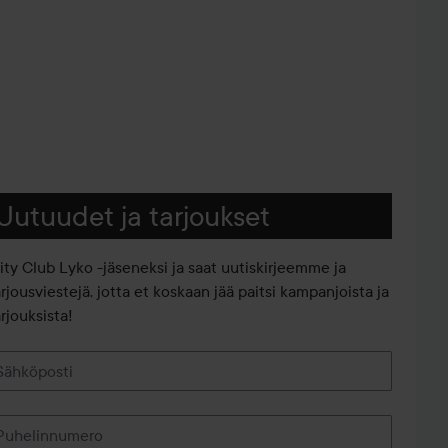
Uutuudet ja tarjoukset
iity Club Lyko -jäseneksi ja saat uutiskirjeemme ja
arjousviestejä, jotta et koskaan jää paitsi kampanjoista ja
rjouksista!
Sähköposti
Puhelinnumero