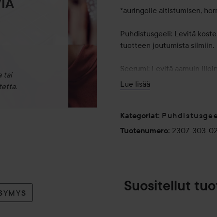
IA
*auringolle altistumisen, ho
Puhdistusgeeli: Levitä kostei
tuotteen joutumista silmiin.
Seerumi: Levitä aamuin illoin
 tai
ensimmäisenä vaiheena. Kaik
Lue lisää
etta.
kertaa päivässä. Vältä tuotte
230 ml
Puhdistusgee
Kategoriat
:
2307-303-0
Tuotenumero
:
Suositellut tuo
YSYMYS