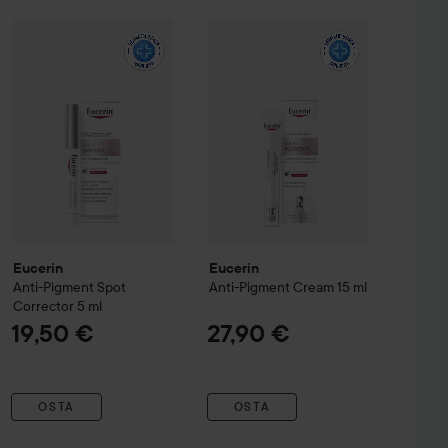
t Care
Eucerin
50 ml
Anti-Pigment
Spot Corrector
Eucerin
Anti-Pigment Cream
5 ml
15 ml
29,50 €
19,50 €
Eucerin
Eucerin
Anti-Pigment
Spot
Anti-Pigment Cream
15 ml
Corrector
5 ml
19,50 €
27,90 €
OSTA
OSTA