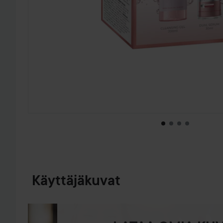
SIIRTYÄ JHK TUOTETIEDOT
Käyttäjäkuvat