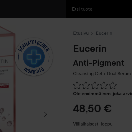
Etusivu
Eucerin
Eucerin
Anti-Pigment
Cleansing Gel + Dual Serum 
Siirtyä jhk Arvosana & komm
Ole ensimmäinen, joka arvi
48,50 €
Väliaikaisesti loppu