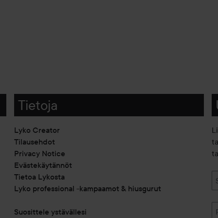
Tietoja
Lyko Creator
L
Tilausehdot
t
Privacy Notice
ta
Evästekäytännöt
Tietoa Lykosta
Lyko professional -kampaamot & hiusgurut
Suosittele ystävällesi