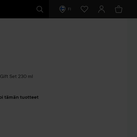
FI
Gift Set
230 ml
entit
oi tämän tuotteet