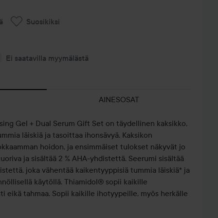
ä
Suosikiksi
Ei saatavilla myymälästä
AINESOSAT
ing Gel + Dual Serum Gift Set on täydellinen kaksikko,
ummia läiskiä ja tasoittaa ihonsävyä. Kaksikon
hokkaamman hoidon, ja ensimmäiset tulokset näkyvät jo
uoriva ja sisältää 2 % AHA-yhdistettä. Seerumi sisältää
tettä, joka vähentää kaikentyyppisiä tummia läiskiä* ja
öllisellä käytöllä. Thiamidol® sopii kaikille
i eikä tahmaa. Sopii kaikille ihotyypeille, myös herkälle