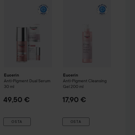
h Sesh Cleansing Gel
Eucerin
Anti-Pigment
150 ml
Dual Serum
Eucerin
30 ml
Anti-Pigment
Cleansing Ge
8,90 €
49,50 €
Eucerin
Eucerin
Anti-Pigment
Dual Serum
Anti-Pigment
Cleansing
30 ml
Gel
200 ml
49,50 €
17,90 €
OSTA
OSTA