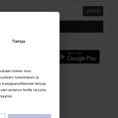
JATKA
Seuraa meitä
Tietoja
mukaan lukien muu
suuksien tukemiseen ja
an kumppaneillemme tietoja
let antanut heille tai joita
 käytön.