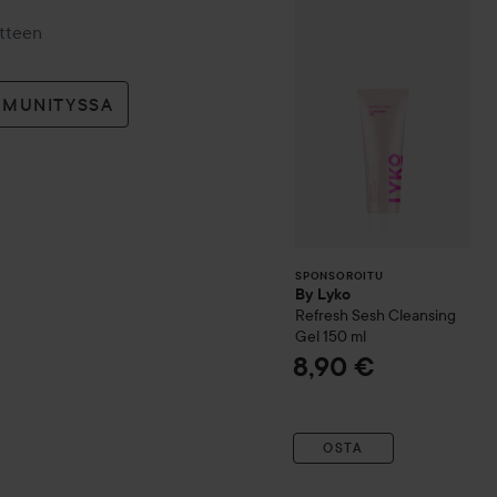
By Lyko
Refres
SPONSOROITU
otteen
MMUNITYSSA
SPONSOROITU
By Lyko
Refresh Sesh Cleansing
Gel
150 ml
8,90 €
OSTA