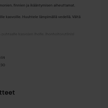
rmonien, finnien ja ikääntymisen aiheuttamat.
lle kasvoille. Huuhtele lämpimällä vedellä. Vältä
 puhtaalle kasvojen iholle, ihonhoitorutiinisi
kia Thiamidol®-kasvotuotteita levitetään enintään 4
en joutumista silmiin.
lit
230
tteet