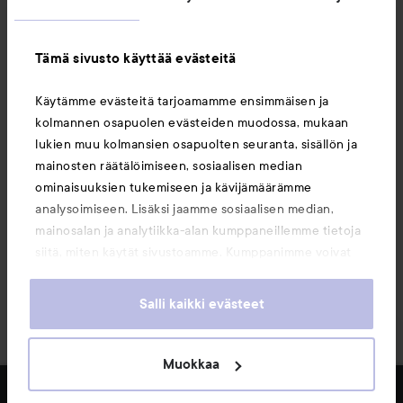
Asiakaspalvelu
Tämä sivusto käyttää evästeitä
Tietoja
Käytämme evästeitä tarjoamamme ensimmäisen ja
kolmannen osapuolen evästeiden muodossa, mukaan
Saattaisit myös tykätä
lukien muu kolmansien osapuolten seuranta, sisällön ja
mainosten räätälöimiseen, sosiaalisen median
ominaisuuksien tukemiseen ja kävijämäärämme
analysoimiseen. Lisäksi jaamme sosiaalisen median,
mainosalan ja analytiikka-alan kumppaneillemme tietoja
siitä, miten käytät sivustoamme. Kumppanimme voivat
yhdistää näitä tietoja muihin tietoihin, joita olet antanut
heille tai joita on kerätty, kun olet käyttänyt heidän
Salli kaikki evästeet
palvelujaan. Käyttämällä sivustoamme, hyväksyt
evästeiden käytön.
Muokkaa
Copyright 2026
SUODATA
MYYDYIMMÄT TUOTTEET