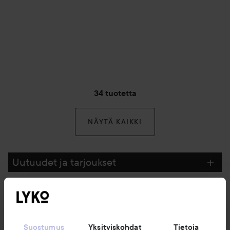
34 tuotetta
NÄYTÄ KAIKKI
Uutuudet ja tarjoukset
Seuraa meitä
Suostumus
Yksityiskohdat
Tietoja