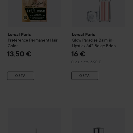
Loreal Paris
Loreal Paris
Préférence
Permanent Hair
Glow Paradise Balm-in-
Color
Lipstick
642 Beige Eden
13,50 €
16 €
Suositeltu hinta 16,90 €
Suos. hinta 16,90 €
OSTA
OSTA
Loreal Paris
Revitalift
Filler 1.5% Hyalyronic Acid Serum
Loreal Paris
Revitalift
Filler E
30 ml