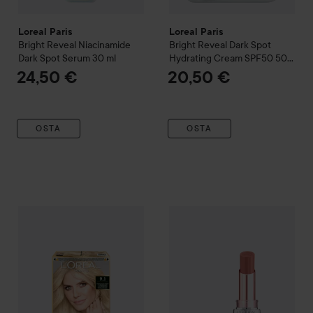
Loreal Paris
Loreal Paris
Bright Reveal
Niacinamide
Bright Reveal
Dark Spot
Dark Spot Serum
30 ml
Hydrating Cream SPF50
50
ml
24,50 €
20,50 €
OSTA
OSTA
Loreal Paris
Préférence
Permanent Hair Color
13,50 €
Loreal Paris
Glow Paradise Bal