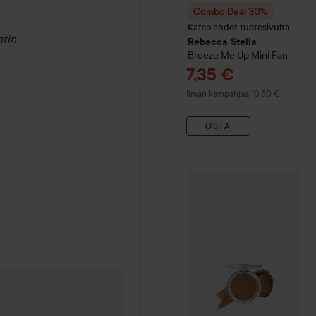
Combo Deal 30%
Katso ehdot tuotesivulta
tin
Rebecca Stella
Breeze Me Up Mini Fan
Tarjoushinta
7,35 €
Ilman kampanjaa 10,50 €
OSTA
By Lyko
Tan Fan Bronzer
Su
3 viikkoa sitten