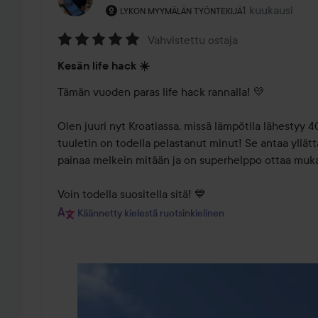
Käyttäjän rooli: Lykon myymälän työntekijä
1 kuukausi
Viesti luotiin 1
LYKON MYYMÄLÄN TYÖNTEKIJÄ
Vahvistettu ostaja
Arvosana:
Kesän life hack ☀️
5
/
Tämän vuoden paras life hack rannalla! 💛

5
Olen juuri nyt Kroatiassa, missä lämpötila lähestyy 40
tuuletin on todella pelastanut minut! Se antaa yllätt
painaa melkein mitään ja on superhelppo ottaa muka
Voin todella suositella sitä! 💙
Käännetty kielestä ruotsinkielinen