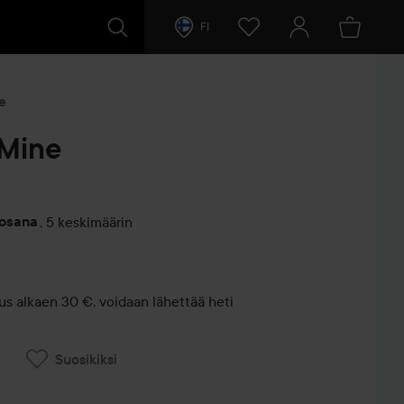
FI
e
 Mine
vosana
,
5 keskimäärin
entit
us alkaen 30 €, voidaan lähettää heti
Suosikiksi