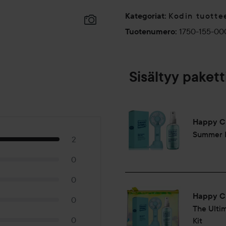
Kodin tuotte
Kategoriat
:
1750-155-00
Tuotenumero
:
Sisältyy pakett
Happy C
Summer 
2
0
0
Happy C
0
The Ulti
0
Kit