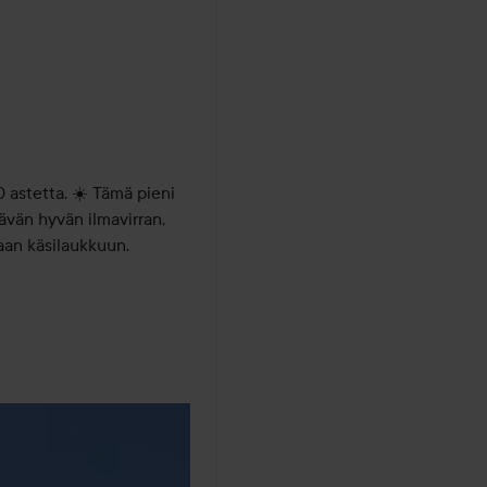
.
 kuukausi
 astetta. ☀️ Tämä pieni 
ävän hyvän ilmavirran, 
an käsilaukkuun.
