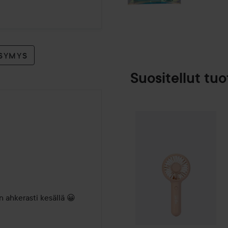
YSYMYS
Suositellut tuo
Combo Deal 30%
Rebecca 
n ahkerasti kesällä 😀