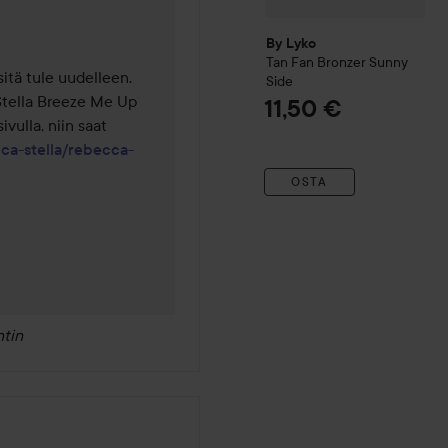
By Lyko
Tan Fan Bronzer
Sunny
itä tule uudelleen. 
Side
Stella Breeze Me Up 
11,50 €
vulla, niin saat 
ca-stella/rebecca-
OSTA
tin