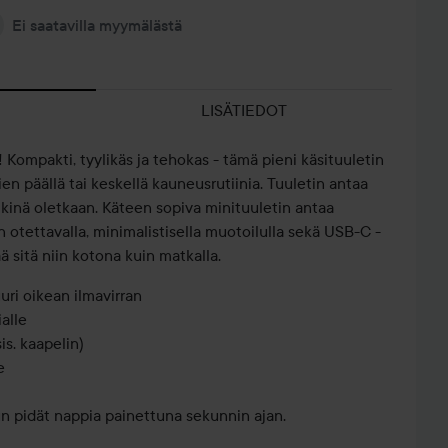
Ei saatavilla myymälästä
LISÄTIEDOT
 Kompakti, tyylikäs ja tehokas - tämä pieni käsituuletin
tien päällä tai keskellä kauneusrutiinia. Tuuletin antaa
 ikinä oletkaan. Käteen sopiva minituuletin antaa
n otettavalla, minimalistisella muotoilulla sekä USB-C -
ää sitä niin kotona kuin matkalla.
ri oikean ilmavirran
alle
is. kaapelin)
e
kun pidät nappia painettuna sekunnin ajan.