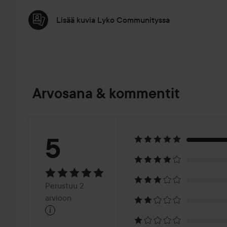
Lisää kuvia Lyko Communityssa
Arvosana & kommentit
Arvosana:
5
5
Perustuu
Perustuu 2
2
arvioon
i