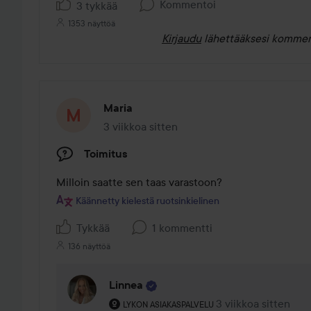
Kommentoi
3 tykkää
1353 näyttöä
Kirjaudu
lähettääksesi kommen
Maria
3 viikkoa sitten
Viesti luotiin 3 viikkoa sitten
Toimitus
Milloin saatte sen taas varastoon?
Käännetty kielestä ruotsinkielinen
Tykkää
1 kommentti
136 näyttöä
Linnea
Käyttäjän rooli: Lykon asiakaspalvelu .
3 viikkoa sitten
Kommentti lisättiin 
LYKON ASIAKASPALVELU