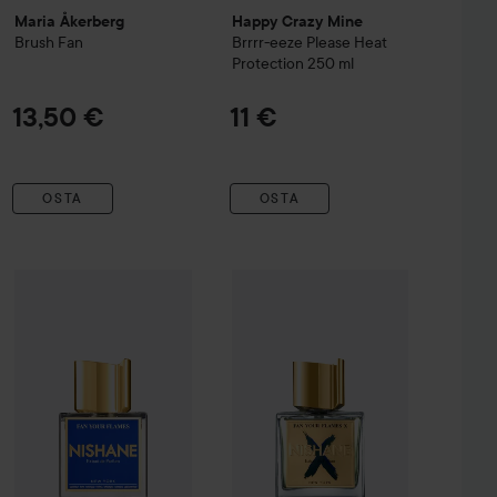
Maria Åkerberg
Happy Crazy Mine
Brush Fan
Brrrr-eeze Please Heat
Protection
250 ml
13,50 €
11 €
OSTA
OSTA
nny Side
Nishane
Fan Your Flames
100 ml
Nishane
Fan Your Flames X
50 ml
11,50 €
325 €
24