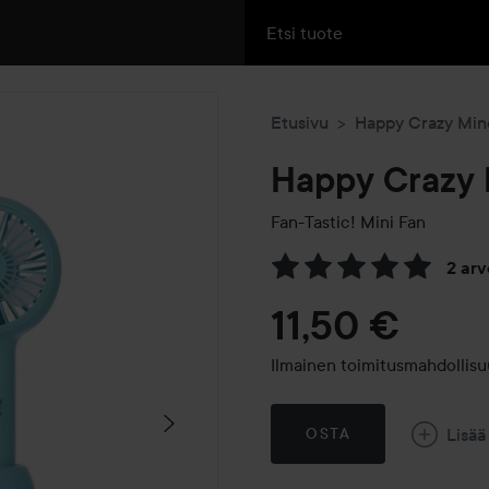
Etusivu
Happy Crazy Min
Happy Crazy
Fan-Tastic! Mini Fan
2 ar
Siirtyä jhk Arvosana & komm
11,50 €
Ilmainen toimitusmahdollisu
Lisää
OSTA