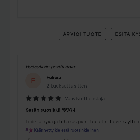
arvioon
ARVIOI TUOTE
ESITÄ K
Hyödyllisin positiivinen
Felicia
2 kuukautta sitten
Viesti luotiin 2 kuukautta sitten
Vahvistettu ostaja
Arvosana:
Kesän suosikki! 🩵🌬🌡
5
/
Todella hyvä ja tehokas pieni tuuletin, tulee käyttöö
5
Käännetty kielestä ruotsinkielinen