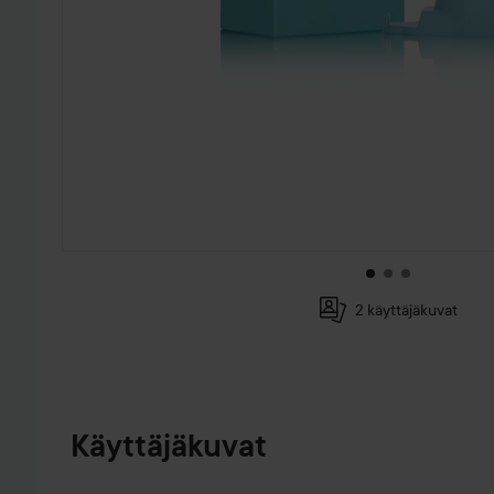
2 käyttäjäkuvat
Loaded
:
100.00%
SIIRTYÄ JHK TUOTETIEDOT
Käyttäjäkuvat