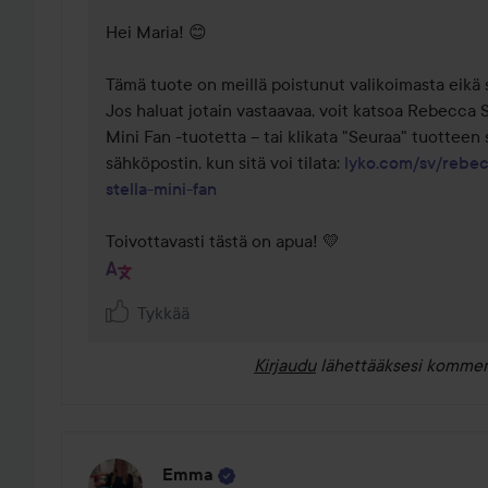
Hei Maria! 😊 

Tämä tuote on meillä poistunut valikoimasta eikä s
Jos haluat jotain vastaavaa, voit katsoa Rebecca 
Mini Fan -tuotetta – tai klikata "Seuraa" tuotteen si
sähköpostin, kun sitä voi tilata: 
lyko.com/sv/rebec
stella-mini-fan
Toivottavasti tästä on apua! 💛
Tykkää
Kirjaudu
lähettääksesi kommen
Emma