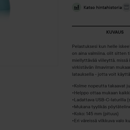
Katso hintahistoria
KUVAUS
Pelastuksesi kun helle iskee!
on aina valmiina, olit sitten 
miellyttävää viileyttä, missä
virkistävän ilmavirran mukaa
latauksella - jotta voit käytt
Unmute
•Kolme nopeutta takaavat juu
•Helppo ottaa mukaan kaikki
•Ladattava USB-C-laturilla (s
•Mukana tyylikäs pöytätelin
•Koko: 145 mm (pituus)
•Eri väreissä vilkkuva valo 