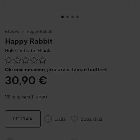
Etusivu
Happy Rabbit
Happy Rabbit
Bullet Vibrator Black
Siirtyä jhk Arvosana & kommentit
Ole ensimmäinen, joka arvioi tämän tuotteet
30,90 €
Väliaikaisesti loppu
Lisää
Suosikiksi
SEURAA