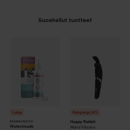
Suositellut tuotteet
Lahja
Waterclouds
Intensive Repair Treatment
15
Kampanja 24%
Happy Rabbit
W
SPONSOROITU
Lahja
Kampanja 24%
Happy Rabbit
SPONSOROITU
Waterclouds
Wand Vibrator