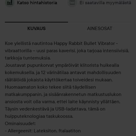
Katso hintahistoria
Ei saatavilla myymälästä
AINESOSAT
KUVAUS
Koe ylellistä nautintoa Happy Rabbit Bullet Vibrator -
vibraattorilla – uusi paras kaverisi, joka tarjoaa intensiivisiä,
tarkkoja tuntemuksia.
Joustavat pupunkorvat ympäröivät klitorista huikealla
kokemuksella, ja 12 värinätilaa antavat mahdollisuuden
räätälöidä jokaista käyttökertaa toiveidesi mukaan.
Huomaamaton koko tekee siitä täydellisen
matkakumppanin, ja sisäänrakennetun matkustuslukon
ansiosta voit olla varma, ettei laite käynnisty yllättäen.
Täysin vedenkestävä ja USB-ladattava, tämä on
huipputeknologiaa taskukoossa.
Ominaisuudet:
- Allergeenit: Lateksiton, ftalaatiton