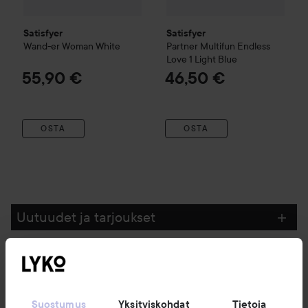
Satisfyer
Satisfyer
Wand-er Woman
White
Partner Multifun Endless
Love 1
Light Blue
55,90 €
46,50 €
OSTA
OSTA
Uutuudet ja tarjoukset
Seuraa meitä
Suostumus
Yksityiskohdat
Tietoja