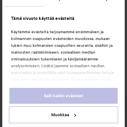
Asiakaspalvelu
Tämä sivusto käyttää evästeitä
Tietoja
Käytämme evästeitä tarjoamamme ensimmäisen ja
kolmannen osapuolen evästeiden muodossa, mukaan
Saattaisit myös tykätä
lukien muu kolmansien osapuolten seuranta, sisällön ja
mainosten räätälöimiseen, sosiaalisen median
ominaisuuksien tukemiseen ja kävijämäärämme
analysoimiseen. Lisäksi jaamme sosiaalisen median,
mainosalan ja analytiikka-alan kumppaneillemme tietoja
siitä, miten käytät sivustoamme. Kumppanimme voivat
yhdistää näitä tietoja muihin tietoihin, joita olet antanut
heille tai joita on kerätty, kun olet käyttänyt heidän
Salli kaikki evästeet
palvelujaan. Käyttämällä sivustoamme, hyväksyt
evästeiden käytön.
Muokkaa
Copyright 2026