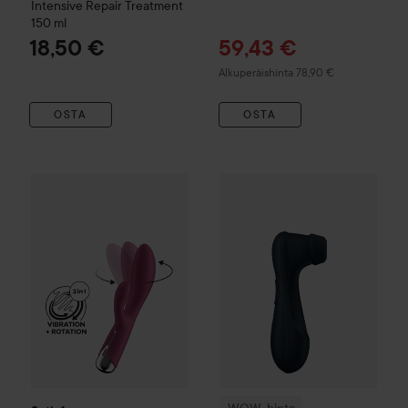
Intensive Repair Treatment
150 ml
Tarjoushinta
18,50 €
59,43 €
Normaali hinta 78,90 €
Alkuperäishinta 78,90 €
OSTA
OSTA
52 €
Satisfyer
Spinning Rabbit 1
Red
WOW-hinta
Satisfyer
Pro 2 Ge
Suositeltu hinta 64,90 €