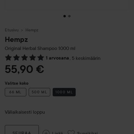
Etusivu
Hempz
Hempz
Original Herbal Shampoo
1000 ml
1 arvosana
,
5 keskimäärin
Siirtyä jhk Arvosana & kommentit
55,90 €
Valitse koko
66 ML
500 ML
1000 ML
Väliaikaisesti loppu
Lisää
Suosikiksi
SEURAA