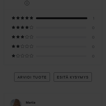
i
5
Perustuu
1
1
0
arvioon
0
0
0
ARVIOI TUOTE
ESITÄ KYSYMYS
Mariia