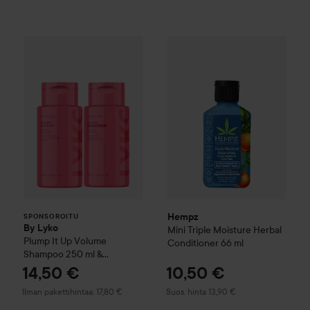
Hempz
Mini Triple Moisture H
By Lyko
Plump It Up
Volume Shampoo 250 ml & C
SPONSOROITU
Hempz
SPONSOROITU
By Lyko
Mini Triple Moisture Herbal
Plump It Up
Volume
Conditioner
66 ml
Shampoo 250 ml &
Conditioner 250 ml
14,50 €
10,50 €
Suositeltu hinta 13,90 €
Ilman pakettihintaa: 17,80 €
Suos. hinta 13,90 €