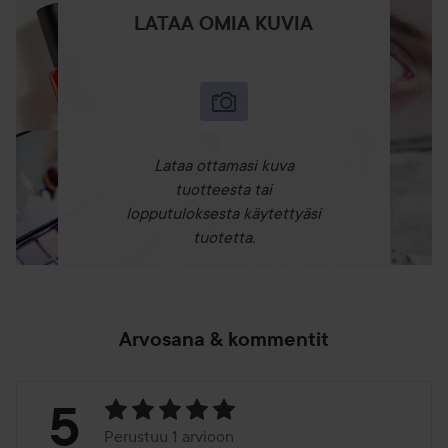
LATAA OMIA KUVIA
Lataa ottamasi kuva
tuotteesta tai
lopputuloksesta käytettyäsi
tuotetta.
Arvosana & kommentit
Arvosana:
5
Perustuu 1 arvioon