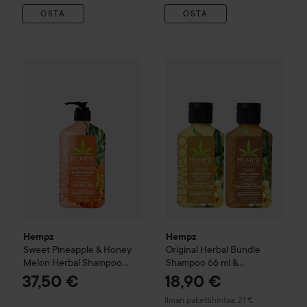
OSTA
OSTA
Hempz
Sweet Pineapple & Honey Melon Herbal Shampoo
5
Hempz
Original Herbal Bundl
Hempz
Hempz
Sweet Pineapple & Honey
Original Herbal Bundle
Melon Herbal Shampoo
Shampoo 66 ml &
500 ml
Conditioner 66 ml
37,50 €
18,90 €
Ilman pakettihintaa: 21 €