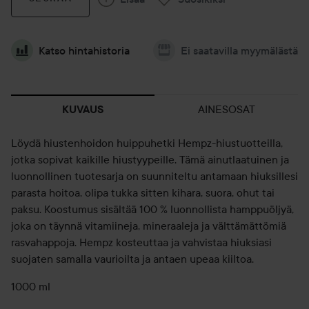
Katso hintahistoria
Ei saatavilla myymälästä
AINESOSAT
KUVAUS
Löydä hiustenhoidon huippuhetki Hempz-hiustuotteilla,
jotka sopivat kaikille hiustyypeille. Tämä ainutlaatuinen ja
luonnollinen tuotesarja on suunniteltu antamaan hiuksillesi
parasta hoitoa, olipa tukka sitten kihara, suora, ohut tai
paksu. Koostumus sisältää 100 % luonnollista hamppuöljyä,
joka on täynnä vitamiineja, mineraaleja ja välttämättömiä
rasvahappoja. Hempz kosteuttaa ja vahvistaa hiuksiasi
suojaten samalla vaurioilta ja antaen upeaa kiiltoa.
1000 ml