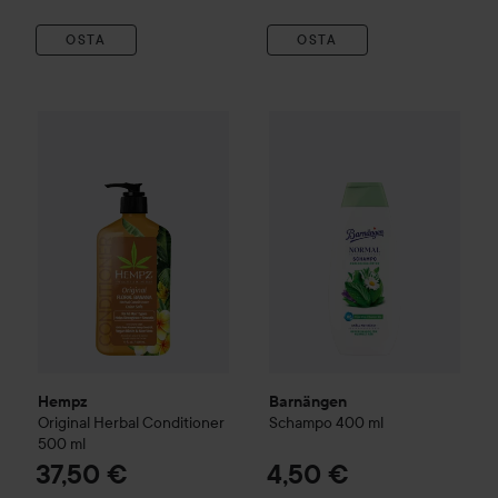
OSTA
OSTA
Hempz
Original Herbal Conditioner
Barnängen
500 ml
Schampo
400 ml
37,50 €
4,
Hempz
Barnängen
Original Herbal Conditioner
Schampo
400 ml
500 ml
37,50 €
4,50 €