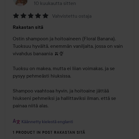
10 kuukautta sitten
Viesti luotiin 10 kuukautta sitten
Vahvistettu ostaja
Arvosana:
Rakastan sitä
5
/
Ostin shampoon ja hoitoaineen (Floral Banana). 
5
Tuoksuu hyvältä, enemmän vaniljalta, jossa on vain 
vivahdus banaania 🍌🍨

Tuoksu on makea, mutta ei liian voimakas, ja se 
pysyy pehmeästi hiuksissa.

Shampoo vaahtoaa hyvin, ja hoitoaine jättää 
hiukseni pehmeiksi ja hallittaviksi ilman, että se 
painaa niitä alas.

Käännetty kielestä englanti
1 PRODUCT IN POST RAKASTAN SITÄ