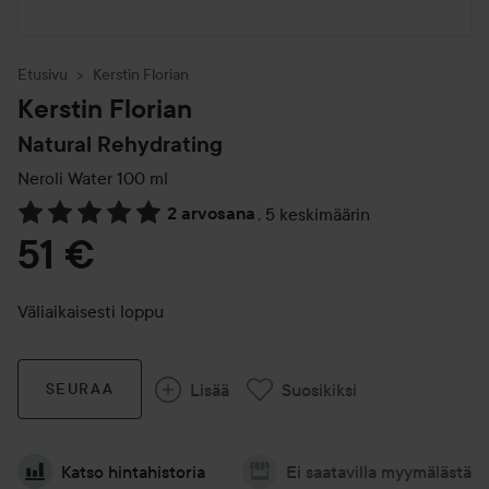
Etusivu
Kerstin Florian
Kerstin Florian
Natural Rehydrating
Neroli Water
100 ml
2 arvosana
,
5 keskimäärin
Siirtyä jhk Arvosana & kommentit
51 €
Väliaikaisesti loppu
Lisää
Suosikiksi
SEURAA
Katso hintahistoria
Ei saatavilla myymälästä