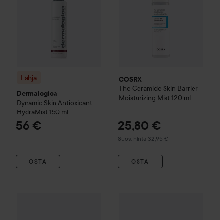
Lahja
COSRX
The Ceramide Skin Barrier
Dermalogica
Moisturizing Mist
120 ml
Dynamic Skin
Antioxidant
HydraMist
150 ml
56 €
25,80 €
Suositeltu hinta 32,95 €
Suos. hinta 32,95 €
OSTA
OSTA
Clinique
Moisture Surge
Face 
Combo Deal 25%
Emma S.
Hydrating Facial Mist Travel
60 ml