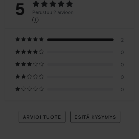
Arvosana:
5
Perustuu 2 arvioon
i
5
Perustuu
2
2
0
arvioon
0
0
0
ARVIOI TUOTE
ESITÄ KYSYMYS