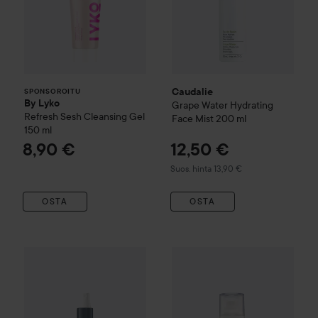
Caudalie
SPONSOROITU
By Lyko
Grape Water Hydrating
Refresh Sesh Cleansing Gel
Face Mist
200 ml
150 ml
8,90 €
12,50 €
Suositeltu hinta 13,90 €
Suos. hinta 13,90 €
OSTA
OSTA
Lahja
Dermalogica
Dynamic Skin
Antioxidant HydraMist
150 
COSRX
The Ceramide Skin Bar