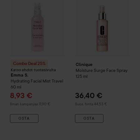
Combo Deal 25%
Clinique
Katso ehdot tuotesivulta
Moisture Surge
Face Spray
Emma S.
125 ml
Hydrating Facial Mist Travel
60 ml
Tarjoushinta
8,93 €
36,40 €
Suositeltu hinta 44,53 €
Ilman kampanjaa 11,90 €
Suos. hinta 44,53 €
OSTA
OSTA