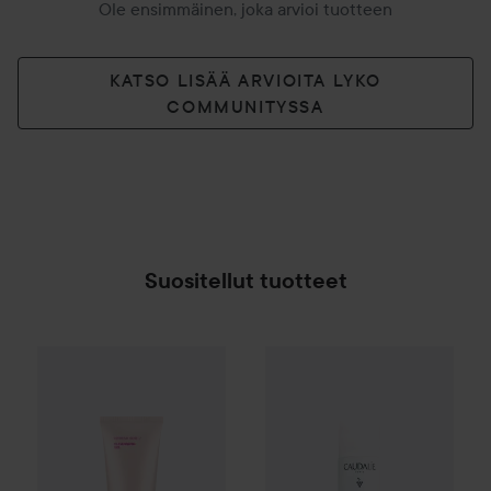
Ole ensimmäinen, joka arvioi tuotteen
KATSO LISÄÄ ARVIOITA LYKO
COMMUNITYSSA
Suositellut tuotteet
By Lyko
Refresh Sesh Cleansing Gel
150 ml
8,90
Caudalie
Grape Water Hydrati
SPONSOROITU