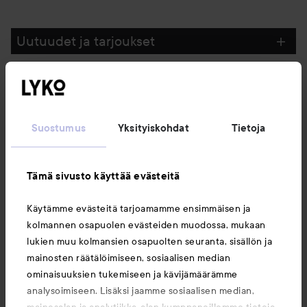
Uutuudet ja tarjoukset
Seuraa meitä
Suostumus
Yksityiskohdat
Tietoja
Asiakaspalvelu
Tämä sivusto käyttää evästeitä
Tietoja
Käytämme evästeitä tarjoamamme ensimmäisen ja
kolmannen osapuolen evästeiden muodossa, mukaan
Saattaisit myös tykätä
lukien muu kolmansien osapuolten seuranta, sisällön ja
mainosten räätälöimiseen, sosiaalisen median
ominaisuuksien tukemiseen ja kävijämäärämme
analysoimiseen. Lisäksi jaamme sosiaalisen median,