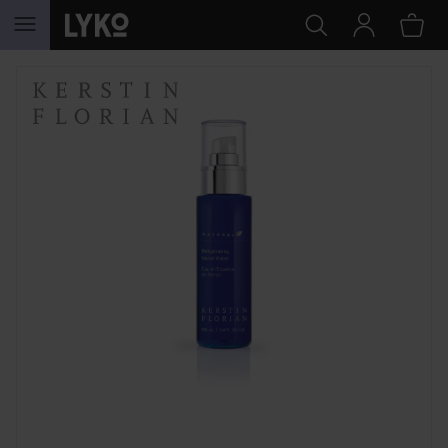
SIIRTYÄ JHK SISÄLTÖÖN